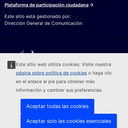
Plataforma de participación ciudadana
Este sitio está gestionado por:
Dirección General de Comunicación
Este sitio web utiliza cookies. Visite nuestra
Seguir a la Comisión Europea
página sobre política de cookies
o haga clic
en el enlace al pie para obtener más
(Enlace externo)
Contacto
información y cambiar sus preferencias.
(Enlace externo)
Notificar una vulnerabilidad informática
(Enlace externo)
Idiomas en nuestros sitios web
(Enlace externo)
Cookies
Aceptar todas las cookies
(Enlace externo)
Política de privacidad
(Enlace externo)
Aviso jurídico
Aceptar solo las cookies esenciales
Accesibilidad