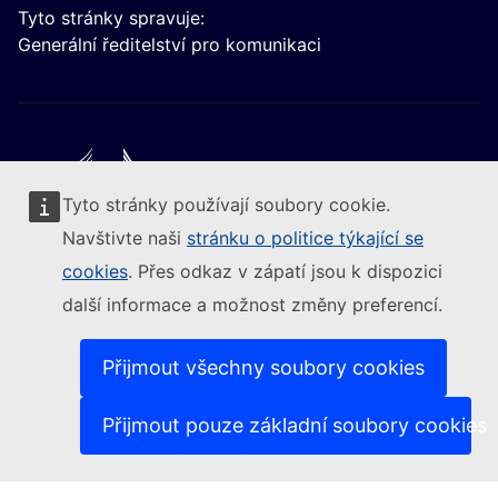
Tyto stránky spravuje:
Generální ředitelství pro komunikaci
Tyto stránky používají soubory cookie.
Следвайте Европейската комисия
Navštivte naši
stránku o politice týkající se
cookies
. Přes odkaz v zápatí jsou k dispozici
(Externí odkaz)
Kontakt
další informace a možnost změny preferencí.
(Externí odkaz)
Nahlásit zranitelnost IT
(Ext
Jazyková politika na našich internetových stránkách
(Externí odkaz)
Cookies
Přijmout všechny soubory cookies
(Externí odkaz)
Politika ochrany soukromí
(Externí odkaz)
Právní upozornění
Přijmout pouze základní soubory cookies
Dostupnost