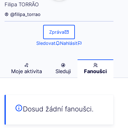
Fanoušci (Filipa TORRÃO)
Filipa TORRÃO
@filipa_torrao
Zpráva
Sledovat
Nahlásit
Moje aktivita
Sleduji
Fanoušci
Dosud žádní fanoušci.