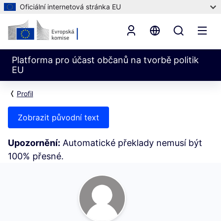
Oficiální internetová stránka EU
Platforma pro účast občanů na tvorbě politik
EU
Profil
Zobrazit původní text
Upozornění:
Automatické překlady nemusí být
100% přesné.