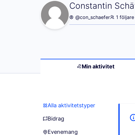
Min aktivitet (C
Constantin Schä
@con_schaefer
1 följare
Min aktivitet
Alla aktivitetstyper
Alla aktivitetstyper
Bidrag
Bidrag
Evenemang