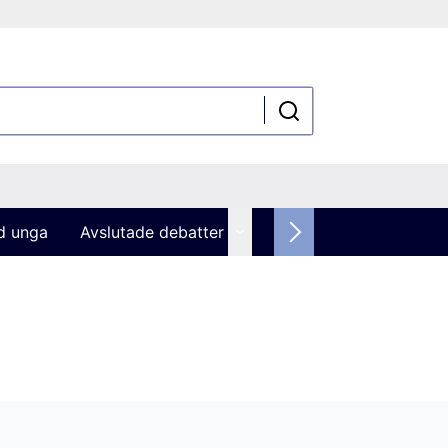
ed unga
Avslutade debatter