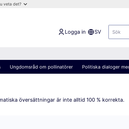
u veta det?
Logga in
SV
s
Ungdomsråd om pollinatörer
Politiska dialoger m
atiska översättningar är inte alltid 100 % korrekta.