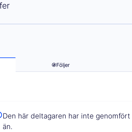
onstantin Schäfer)
fer
Följer
Den här deltagaren har inte genomfört 
än.