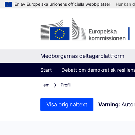
En av Europeiska unionens officiella webbplatser
Hur kan d
Medborgarnas deltagarplattform
Start
Debatt om demokratisk resilien
Hem
Profil
Visa originaltext
Varning:
Autom