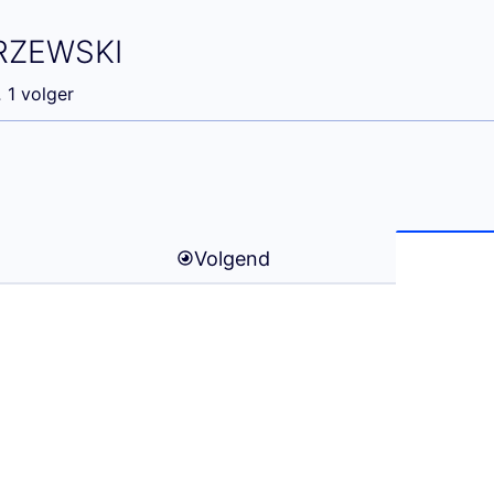
ny ZACHARZEWSKI)
RZEWSKI
1 volger
Volgend