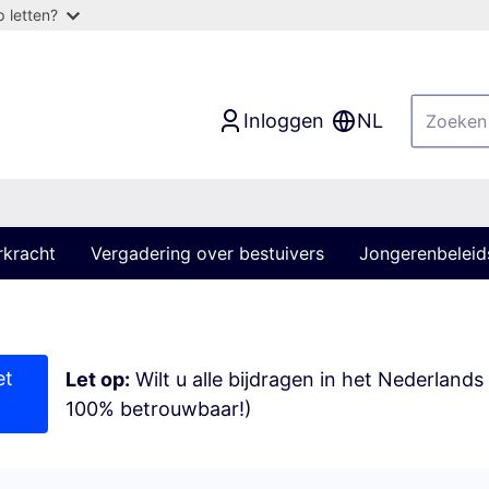
 letten?
Inloggen
NL
rkracht
Vergadering over bestuivers
Jongerenbeleid
et
Let op:
Wilt u alle bijdragen in het Nederlands
100% betrouwbaar!)