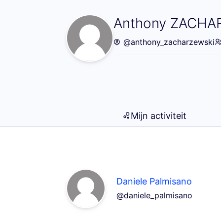
Volgers (Antho
Anthony ZACHA
@anthony_zacharzewski
Mijn activiteit
Daniele Palmisano
@daniele_palmisano