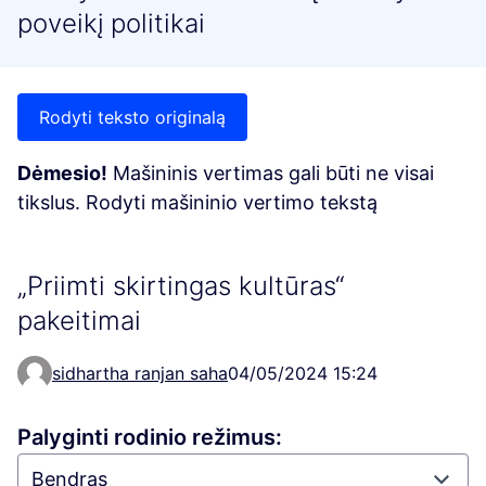
poveikį politikai
Rodyti teksto originalą
Dėmesio!
Mašininis vertimas gali būti ne visai
tikslus. Rodyti mašininio vertimo tekstą
„Priimti skirtingas kultūras“
pakeitimai
sidhartha ranjan saha
04/05/2024 15:24
Palyginti rodinio režimus: