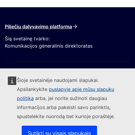
Piliečių dalyvavimo platforma
Šią svetainę tvarko:
Komunikacijos generalinis direktoratas
Šioje svetainėje naudojami slapukai.
Apsilankykite
puslapyje apie mūsų slapukų
Sekite Europos Komisijos naujienas
politiką
arba, jei norite sužinoti daugiau
informacijos arba pakeisti savo parinktis,
(Išorės nuoroda)
Susisiekite su mumis
spustelėkite nuorodą bet kurioje poraštėje.
(Išorės nuoroda)
Pranešti apie IT pažeidžiamumą
(Išorės nuoroda)
Kalbos mūsų interneto svetainėse
(Išorės nuoroda)
Slapukai
Sutikti su visais slapukais