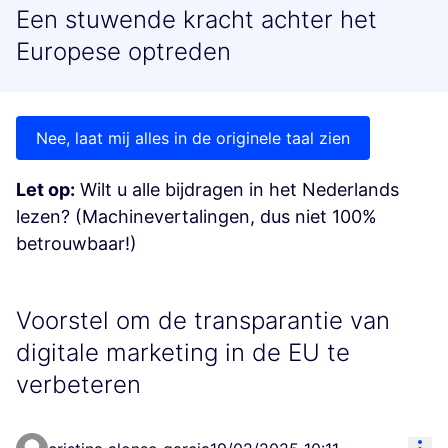
Een stuwende kracht achter het
Europese optreden
Nee, laat mij alles in de originele taal zien
Let op:
Wilt u alle bijdragen in het Nederlands
lezen? (Machinevertalingen, dus niet 100%
betrouwbaar!)
Voorstel om de transparantie van
digitale marketing in de EU te
verbeteren
Res