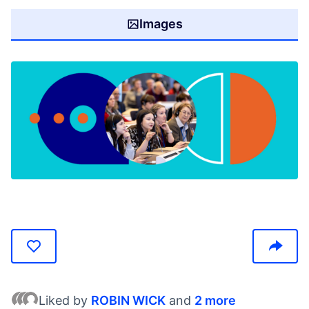
Images
(Opens in new tab)
Liked by
ROBIN WICK
and
2 more