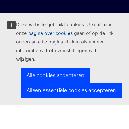
Deze website gebruikt cookies. U kunt naar
onze
pagina over cookies
gaan of op de link
Volg de Europese Commissie
onderaan elke pagina klikken als u meer
informatie wilt of uw instellingen wilt
(Externe link)
Contact
wijzigen.
(Externe link)
Een IT-kwetsbaarheid melden
(Externe link)
Talen op onze websites
(Externe link)
Cookies
Alle cookies accepteren
(Externe link)
Privacybeleid
(Externe link)
Juridische mededeling
Alleen essentiële cookies accepteren
Toegankelijkheid