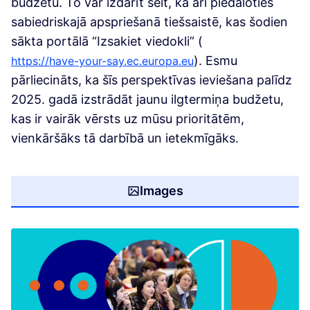
budžetu. To var izdarīt šeit, kā arī piedaloties
sabiedriskajā apspriešanā tiešsaistē, kas šodien
sākta portālā “Izsakiet viedokli” (
(Ārēja saite)
(Ārēja saite)
). Esmu
https://have-your-say.ec.europa.eu
pārliecināts, ka šīs perspektīvas ieviešana palīdz
2025. gadā izstrādāt jaunu ilgtermiņa budžetu,
kas ir vairāk vērsts uz mūsu prioritātēm,
vienkāršāks tā darbībā un ietekmīgāks.
Images