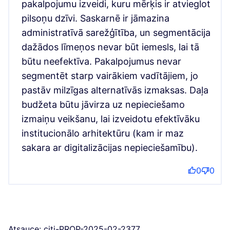
pakalpojumu izveidi, kuru mērķis ir atvieglot
pilsoņu dzīvi. Saskarnē ir jāmazina
administratīvā sarežģītība, un segmentācija
dažādos līmeņos nevar būt iemesls, lai tā
būtu neefektīva. Pakalpojumus nevar
segmentēt starp vairākiem vadītājiem, jo
pastāv milzīgas alternatīvās izmaksas. Daļa
budžeta būtu jāvirza uz nepieciešamo
izmaiņu veikšanu, lai izveidotu efektīvāku
institucionālo arhitektūru (kam ir maz
sakara ar digitalizācijas nepieciešamību).
0
0
Atsauce: citi-PROP-2025-02-2377