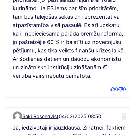
kurināmo. Ja ES lems par šīm prioritātēm,
tam būs tālejošas sekas un reprezentatīva
atpazīstamība visā pasaulē. Es arī uzskatu,
ka ir nepieciešama parāda bremžu reforma,
jo pašreizējie 60 % ir balstīti uz novecojušu
pētījumu, kas tika veikts finanšu krīzes laikā.
Ar šodienas datiem un daudzu ekonomistu
un zinātnisko institūciju zināšanām šī
vērtība vairs nebūtu pamatota.
0
0
Saki Rosenqvist
04/03/2025 08:50
…
Comment 2641
Jā, iedzīvotāji ir jāuzklausa. Zinātnei, faktiem