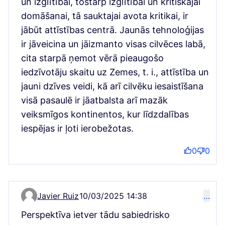
un izglītībai, tostarp izglītībai un kritiskajai
domāšanai, tā sauktajai avota kritikai, ir
jābūt attīstības centrā. Jaunās tehnoloģijas
ir jāveicina un jāizmanto visas cilvēces labā,
cita starpā ņemot vērā pieaugošo
iedzīvotāju skaitu uz Zemes, t. i., attīstība un
jauni dzīves veidi, kā arī cilvēku iesaistīšana
visā pasaulē ir jāatbalsta arī mazāk
veiksmīgos kontinentos, kur līdzdalības
iespējas ir ļoti ierobežotas.
0
0
Javier Ruiz
10/03/2025 14:38
…
Comment 3268
Perspektīva ietver tādu sabiedrisko