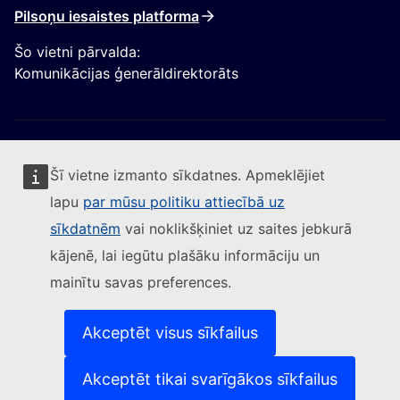
Pilsoņu iesaistes platforma
Šo vietni pārvalda:
Komunikācijas ģenerāldirektorāts
Šī vietne izmanto sīkdatnes. Apmeklējiet
lapu
par mūsu politiku attiecībā uz
Sekojiet Eiropas Komisijai
sīkdatnēm
vai noklikšķiniet uz saites jebkurā
kājenē, lai iegūtu plašāku informāciju un
(Ārēja saite)
Sazinieties ar mums
mainītu savas preferences.
(Ārēja saite)
Ziņot par IT ievainojamību
(Ārēja saite)
Valodas mūsu tīmekļvietnēs
(Ārēja saite)
Sīkdatnes
Akceptēt visus sīkfailus
(Ārēja saite)
Privātuma aizsardzība
(Ārēja saite)
Juridisks paziņojums
Akceptēt tikai svarīgākos sīkfailus
Pieejamība