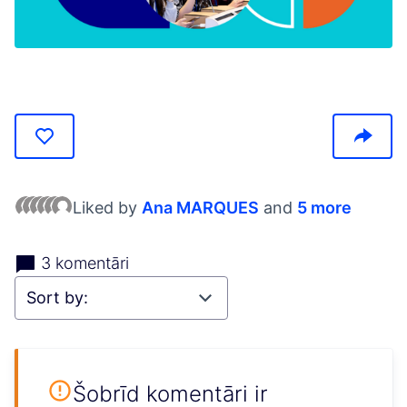
(Opens in new tab)
Liked by
Ana MARQUES
and
5 more
3 komentāri
Šobrīd komentāri ir