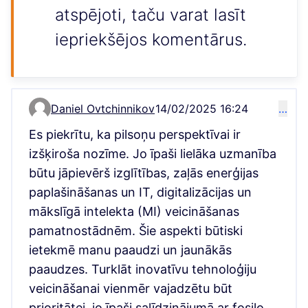
atspējoti, taču varat lasīt
iepriekšējos komentārus.
Daniel Ovtchinnikov
14/02/2025 16:24
…
Comment 1651
Es piekrītu, ka pilsoņu perspektīvai ir
izšķiroša nozīme. Jo īpaši lielāka uzmanība
būtu jāpievērš izglītības, zaļās enerģijas
paplašināšanas un IT, digitalizācijas un
mākslīgā intelekta (MI) veicināšanas
pamatnostādnēm. Šie aspekti būtiski
ietekmē manu paaudzi un jaunākās
paaudzes. Turklāt inovatīvu tehnoloģiju
veicināšanai vienmēr vajadzētu būt
prioritātei, jo īpaši salīdzinājumā ar fosilo