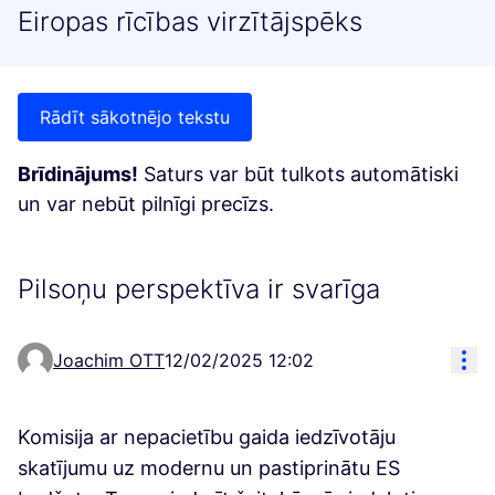
Eiropas rīcības virzītājspēks
Rādīt sākotnējo tekstu
Brīdinājums!
Saturs var būt tulkots automātiski
un var nebūt pilnīgi precīzs.
Pilsoņu perspektīva ir svarīga
Res
Joachim OTT
12/02/2025 12:02
Komisija ar nepacietību gaida iedzīvotāju
skatījumu uz modernu un pastiprinātu ES