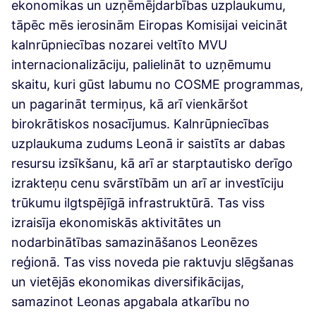
ekonomikas un uzņēmējdarbības uzplaukumu,
tāpēc mēs ierosinām Eiropas Komisijai veicināt
kalnrūpniecības nozarei veltīto MVU
internacionalizāciju, palielināt to uzņēmumu
skaitu, kuri gūst labumu no COSME programmas,
un pagarināt termiņus, kā arī vienkāršot
birokrātiskos nosacījumus. Kalnrūpniecības
uzplaukuma zudums Leonā ir saistīts ar dabas
resursu izsīkšanu, kā arī ar starptautisko derīgo
izrakteņu cenu svārstībām un arī ar investīciju
trūkumu ilgtspējīgā infrastruktūrā. Tas viss
izraisīja ekonomiskās aktivitātes un
nodarbinātības samazināšanos Leonēzes
reģionā. Tas viss noveda pie raktuvju slēgšanas
un vietējās ekonomikas diversifikācijas,
samazinot Leonas apgabala atkarību no