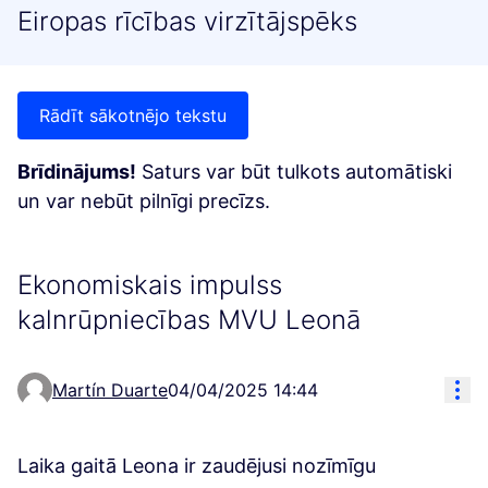
Eiropas rīcības virzītājspēks
Rādīt sākotnējo tekstu
Brīdinājums!
Saturs var būt tulkots automātiski
un var nebūt pilnīgi precīzs.
Ekonomiskais impulss
kalnrūpniecības MVU Leonā
Res
Martín Duarte
04/04/2025 14:44
Laika gaitā Leona ir zaudējusi nozīmīgu