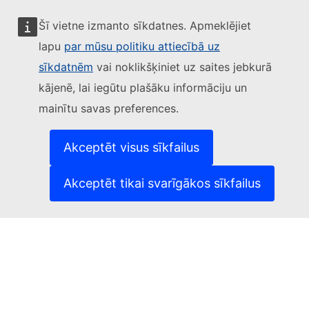
Šī vietne izmanto sīkdatnes. Apmeklējiet
lapu
par mūsu politiku attiecībā uz
Sekojiet Eiropas Komisijai
sīkdatnēm
vai noklikšķiniet uz saites jebkurā
kājenē, lai iegūtu plašāku informāciju un
(Ārēja saite)
Sazinieties ar mums
mainītu savas preferences.
(Ārēja saite)
Ziņot par IT ievainojamību
(Ārēja saite)
Valodas mūsu tīmekļvietnēs
(Ārēja saite)
Sīkdatnes
Akceptēt visus sīkfailus
(Ārēja saite)
Privātuma aizsardzība
(Ārēja saite)
Juridisks paziņojums
Akceptēt tikai svarīgākos sīkfailus
Pieejamība