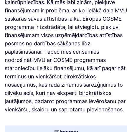
kalnrūpniecības. Kā mēs labi zinām, piekļuve
finansējumam ir problēma, ar ko lielākā daļa MVU
saskaras savas attīstības laikā. Eiropas COSME
programma ir izstrādāta, lai atvieglotu piekļuvi
finansējumam visos uzņēmējdarbības attīstības
posmos no darbības sākšanas līdz
paplašināšanai. Tāpēc mēs cenšamies
nodrošināt MVU ar COSME programmas
starpniecību lielāku finansējumu, kā arī pagarināt
termiņus un vienkāršot birokrātiskos
nosacījumus, kas rada zināmus sarežģījumus to
cilvēku acīs, kuri nav eksperti birokrātiskos
jautājumos, padarot programmas ievērošanu par
vienkāršu, skaidru un saprotamu pievienošanos.
Images