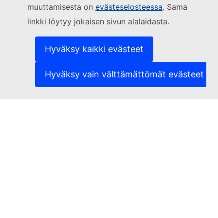
muuttamisesta on
evästeselosteessa
. Sama
(Ulkoinen linkki)
Yhteydenotot
linkki löytyy jokaisen sivun alalaidasta.
(Ulkoinen linkki)
Ilmoita IT-haavoittuvuudesta
(Ulkoinen linkki)
Sivustojen kielivalikoima
(Ulkoinen linkki)
Evästeet
Hyväksy kaikki evästeet
(Ulkoinen linkki)
Tietosuojaperiaatteet
(Ulkoinen linkki)
Oikeudellinen huomautus
Hyväksy vain välttämättömät evästeet
Saavutettavuus