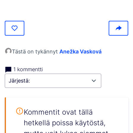
(Avautuu uuteen välilehteen)
Tästä on tykännyt
Anežka Vasková
1 kommentti
Kommentit ovat tällä
hetkellä poissa käytöstä,