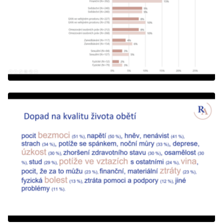
(Avautuu uuteen välilehteen)