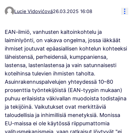
Koh
Lucie Vidovićová
26.03.2025 16:08
EAN-ilmiö, vanhusten kaltoinkohtelu ja
laiminlyönti, on vakava ongelma, jossa iäkkäät
ihmiset joutuvat epäasiallisen kohtelun kohteeksi
läheistensä, perheidensä, kumppaniensa,
lastensa, lastenlastensa ja vain satunnaisesti
koteihinsa tulevien ihmisten taholta.
Asuinrakennuspalvelujen yhteydessä 10–80
prosenttia työntekijöistä (EAN-tyypin mukaan)
puhuu erilaisista väkivallan muodoista todistajina
ja tekijöinä. Vaikutukset ovat merkittäviä
taloudellisia ja inhimillisiä menetyksiä. Monissa
EU-maissa ei ole käytössä riippumattomia
valitusmekanismeja, vaan ratkaisut löytyvät "ei