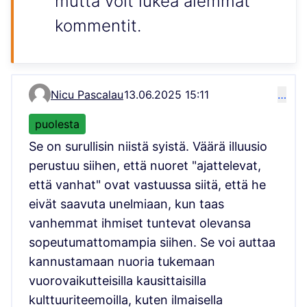
mutta voit lukea aiemmat
kommentit.
Nicu Pascalau
13.06.2025 15:11
…
Kommentti 11592
puolesta
Se on surullisin niistä syistä. Väärä illuusio
perustuu siihen, että nuoret "ajattelevat,
että vanhat" ovat vastuussa siitä, että he
eivät saavuta unelmiaan, kun taas
vanhemmat ihmiset tuntevat olevansa
sopeutumattomampia siihen. Se voi auttaa
kannustamaan nuoria tukemaan
vuorovaikutteisilla kausittaisilla
kulttuuriteemoilla, kuten ilmaisella