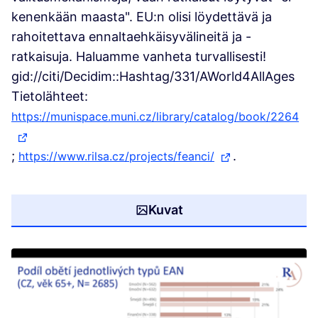
kenenkään maasta". EU:n olisi löydettävä ja
rahoitettava ennaltaehkäisyvälineitä ja -
ratkaisuja. Haluamme vanheta turvallisesti!
gid://citi/Decidim::Hashtag/331/AWorld4AllAges
Tietolähteet:
https://munispace.muni.cz/library/catalog/book/2264
(Ulkoinen linkki)
;
.
https://www.rilsa.cz/projects/feanci/
(Ulkoinen linkki)
Kuvat