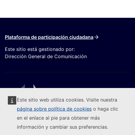
Plataforma de participación ciudadana
Este sitio está gestionado por:
Dirección General de Comunicación
Este sitio web utiliza cookies. Visite nuestra
Seguir a la Comisión Europea
página sobre política de cookies
o haga clic
en el enlace al pie para obtener más
(Enlace externo)
Contacto
información y cambiar sus preferencias.
(Enlace externo)
Notificar una vulnerabilidad informática
(Enlace externo)