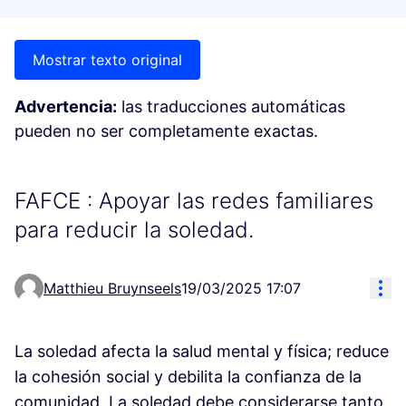
Mostrar texto original
Advertencia:
las traducciones automáticas
pueden no ser completamente exactas.
FAFCE : Apoyar las redes familiares
para reducir la soledad.
Con
Matthieu Bruynseels
19/03/2025 17:07
La soledad afecta la salud mental y física; reduce
la cohesión social y debilita la confianza de la
comunidad. La soledad debe considerarse tanto