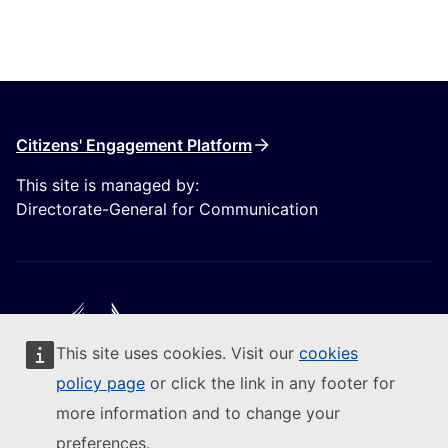
Citizens' Engagement Platform
This site is managed by:
Directorate-General for Communication
This site uses cookies. Visit our
cookies
Follow the European Commission
policy page
or click the link in any footer for
more information and to change your
(External link)
Contact us
preferences.
(External link)
Report an IT vulnerability