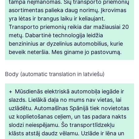
tampa neįmanomas. Šių transporto priemonių
asortimentas palieka daug norimų. Įkrovimas
yra lėtas ir brangus laiku ir keliaujant.
Transporto priemonių reikia dar mažiausiai 20
metų. Dabartinė technologija leidžia
benzininius ar dyzelinius automobilius, kurie
beveik neteršia. Mes giname jo pastovumą.
Body (automatic translation in latviešu)
+
Mūsdienās elektriskā automobiļa iegāde ir
slazds. Lielākā daļa no mums nav vietas, lai
uzlādētu. Automašīnas Spānijā tiek novietotas
uz koplietošanas ceļiem, un tas padara nakts
slodzi neiespējamu. Šo transportlīdzekļu
klāsts atstāj daudz vēlamu. Uzlāde ir lēna un