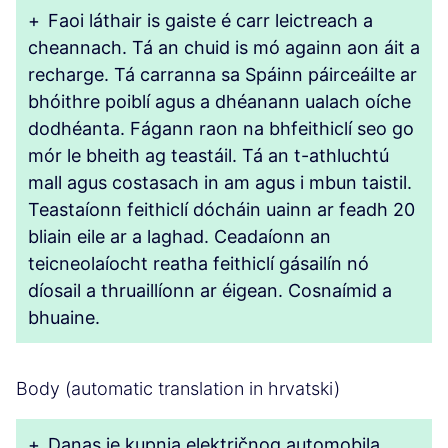
+
Faoi láthair is gaiste é carr leictreach a
cheannach. Tá an chuid is mó againn aon áit a
recharge. Tá carranna sa Spáinn páirceáilte ar
bhóithre poiblí agus a dhéanann ualach oíche
dodhéanta. Fágann raon na bhfeithiclí seo go
mór le bheith ag teastáil. Tá an t-athluchtú
mall agus costasach in am agus i mbun taistil.
Teastaíonn feithiclí dócháin uainn ar feadh 20
bliain eile ar a laghad. Ceadaíonn an
teicneolaíocht reatha feithiclí gásailín nó
díosail a thruaillíonn ar éigean. Cosnaímid a
bhuaine.
Body (automatic translation in hrvatski)
+
Danas je kupnja električnog automobila