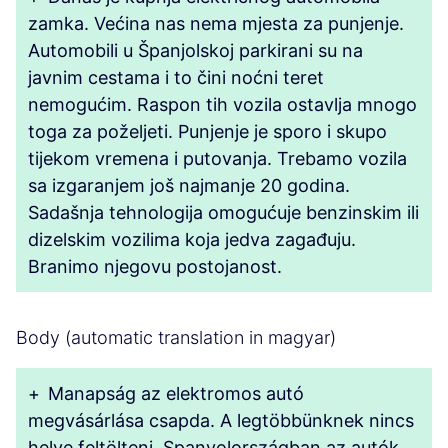
zamka. Većina nas nema mjesta za punjenje.
Automobili u Španjolskoj parkirani su na
javnim cestama i to čini noćni teret
nemogućim. Raspon tih vozila ostavlja mnogo
toga za poželjeti. Punjenje je sporo i skupo
tijekom vremena i putovanja. Trebamo vozila
sa izgaranjem još najmanje 20 godina.
Sadašnja tehnologija omogućuje benzinskim ili
dizelskim vozilima koja jedva zagađuju.
Branimo njegovu postojanost.
Body (automatic translation in magyar)
+
Manapság az elektromos autó
megvásárlása csapda. A legtöbbünknek nincs
helye feltölteni. Spanyolországban az autók