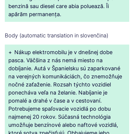
benzină sau diesel care abia poluează. Îi
apărăm permanența.
Body (automatic translation in slovenčina)
+
Nákup elektromobilu je v dnešnej dobe
pasca. Väčšina z nás nemá miesto na
dobíjanie. Autá v Španielsku sú zaparkované
na verejných komunikáciách, čo znemožňuje
nočné zaťaženie. Rozsah týchto vozidiel
ponecháva veľa na želanie. Nabíjanie je
pomalé a drahé v čase a v cestovaní.
Potrebujeme spaľovacie vozidlá po dobu
najmenej 20 rokov. Súčasná technológia
umožňuje benzínové alebo naftové vozidlá,
ktoré sotva znečisťujú. Obhajujeme jeho