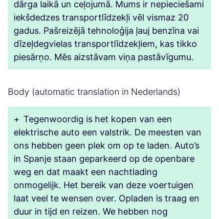
dārga laikā un ceļojumā. Mums ir nepieciešami
iekšdedzes transportlīdzekļi vēl vismaz 20
gadus. Pašreizējā tehnoloģija ļauj benzīna vai
dīzeļdegvielas transportlīdzekļiem, kas tikko
piesārņo. Mēs aizstāvam viņa pastāvīgumu.
Body (automatic translation in Nederlands)
+
Tegenwoordig is het kopen van een
elektrische auto een valstrik. De meesten van
ons hebben geen plek om op te laden. Auto’s
in Spanje staan geparkeerd op de openbare
weg en dat maakt een nachtlading
onmogelijk. Het bereik van deze voertuigen
laat veel te wensen over. Opladen is traag en
duur in tijd en reizen. We hebben nog