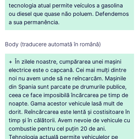
tecnologia atual permite veículos a gasolina
ou diesel que quase não poluem. Defendemos
a sua permanência.
Body (traducere automată în română)
+
În zilele noastre, cumpărarea unei mașini
electrice este o capcană. Cei mai mulți dintre
noi nu avem unde să ne reîncarcăm. Mașinile
din Spania sunt parcate pe drumurile publice,
ceea ce face imposibilă încărcarea pe timp de
noapte. Gama acestor vehicule lasă mult de
dorit. Reîncărcarea este lentă și costisitoare în
timp și în călătorii. Avem nevoie de vehicule cu
combustie pentru cel puțin 20 de ani.
Tehnologia actuală permite vehiculelor pe