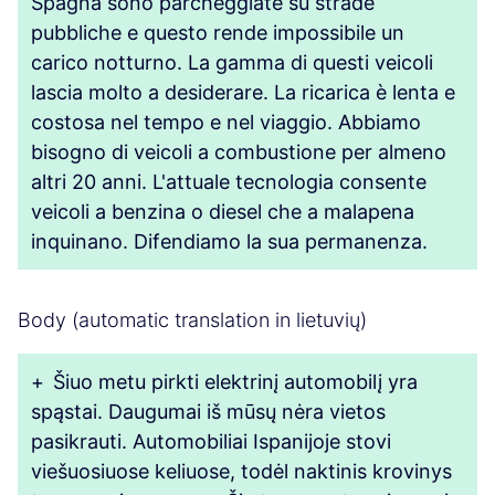
Spagna sono parcheggiate su strade
pubbliche e questo rende impossibile un
carico notturno. La gamma di questi veicoli
lascia molto a desiderare. La ricarica è lenta e
costosa nel tempo e nel viaggio. Abbiamo
bisogno di veicoli a combustione per almeno
altri 20 anni. L'attuale tecnologia consente
veicoli a benzina o diesel che a malapena
inquinano. Difendiamo la sua permanenza.
Body (automatic translation in lietuvių)
+
Šiuo metu pirkti elektrinį automobilį yra
spąstai. Daugumai iš mūsų nėra vietos
pasikrauti. Automobiliai Ispanijoje stovi
viešuosiuose keliuose, todėl naktinis krovinys