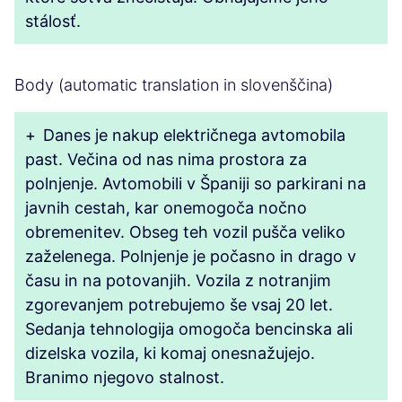
stálosť.
Body (automatic translation in slovenščina)
+
Danes je nakup električnega avtomobila
past. Večina od nas nima prostora za
polnjenje. Avtomobili v Španiji so parkirani na
javnih cestah, kar onemogoča nočno
obremenitev. Obseg teh vozil pušča veliko
zaželenega. Polnjenje je počasno in drago v
času in na potovanjih. Vozila z notranjim
zgorevanjem potrebujemo še vsaj 20 let.
Sedanja tehnologija omogoča bencinska ali
dizelska vozila, ki komaj onesnažujejo.
Branimo njegovo stalnost.