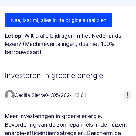
Nee, laat mij alles in de originele taal zien
Let op:
Wilt u alle bijdragen in het Nederlands
lezen? (Machinevertalingen, dus niet 100%
betrouwbaar!)
Investeren in groene energie
Res
Cecilia Sierra
04/05/2024 12:01
Meer investeringen in groene energie.
Bevordering van de zonnepannels in de huizen,
energie-efficiëntiemaatregelen. Bescherm de