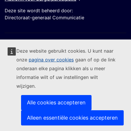
Deze site wordt beheerd door:
Directoraat-generaal Communicatie
Deze website gebruikt cookies. U kunt naar
onze
pagina over cookies
gaan of op de link
Volg de Europese Commissie
onderaan elke pagina klikken als u meer
informatie wilt of uw instellingen wilt
(Externe link)
Contact
wijzigen.
(Externe link)
Een IT-kwetsbaarheid melden
(Externe link)
Talen op onze websites
(Externe link)
Cookies
Alle cookies accepteren
(Externe link)
Privacybeleid
(Externe link)
Juridische mededeling
Alleen essentiële cookies accepteren
Toegankelijkheid