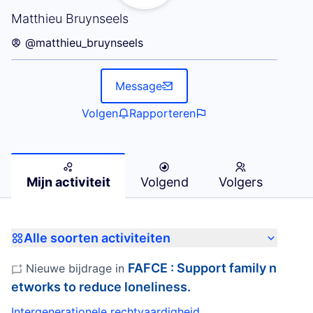
Mijn activiteit (Matthieu Bruynseels)
Matthieu Bruynseels
@matthieu_bruynseels
Message
Volgen
Rapporteren
Mijn activiteit
Volgend
Volgers
Alle soorten activiteiten
FAFCE : Support family n
Nieuwe bijdrage in
etworks to reduce loneliness.
Intergenerationele rechtvaardigheid