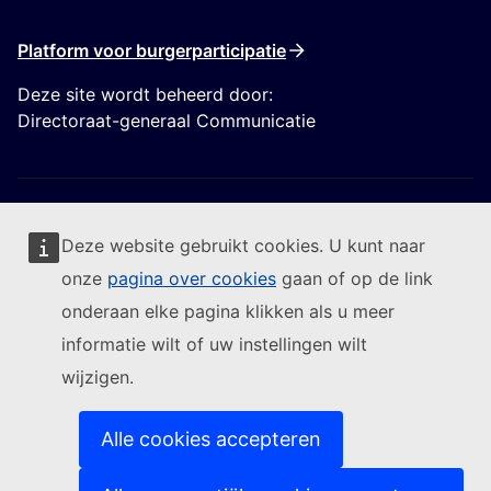
Platform voor burgerparticipatie
Deze site wordt beheerd door:
Directoraat-generaal Communicatie
Deze website gebruikt cookies. U kunt naar
onze
pagina over cookies
gaan of op de link
Volg de Europese Commissie
onderaan elke pagina klikken als u meer
informatie wilt of uw instellingen wilt
(Externe link)
Contact
wijzigen.
(Externe link)
Een IT-kwetsbaarheid melden
(Externe link)
Talen op onze websites
(Externe link)
Cookies
Alle cookies accepteren
(Externe link)
Privacybeleid
(Externe link)
Juridische mededeling