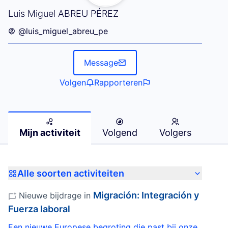
Mijn activiteit (Luis Miguel ABREU PÉREZ)
Luis Miguel ABREU PÉREZ
@luis_miguel_abreu_pe
Message
Volgen
Rapporteren
Mijn activiteit
Volgend
Volgers
Alle soorten activiteiten
Migración: Integración y
Nieuwe bijdrage in
Fuerza laboral
Een nieuwe Europese begroting die past bij onze