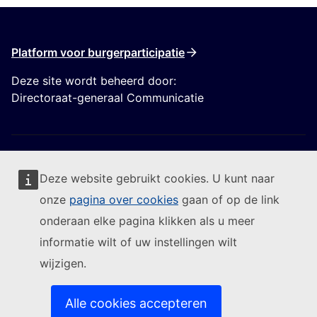
Platform voor burgerparticipatie
Deze site wordt beheerd door:
Directoraat-generaal Communicatie
Deze website gebruikt cookies. U kunt naar
onze
pagina over cookies
gaan of op de link
Volg de Europese Commissie
onderaan elke pagina klikken als u meer
informatie wilt of uw instellingen wilt
(Externe link)
Contact
wijzigen.
(Externe link)
Een IT-kwetsbaarheid melden
(Externe link)
Talen op onze websites
(Externe link)
Cookies
Alle cookies accepteren
(Externe link)
Privacybeleid