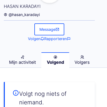
Volgend (HASAN KARADAYI)
HASAN KARADAYI
@hasan_karadayi
Message
Volgen
Rapporteren
Mijn activiteit
Volgend
Volgers
Volgt nog niets of
niemand.