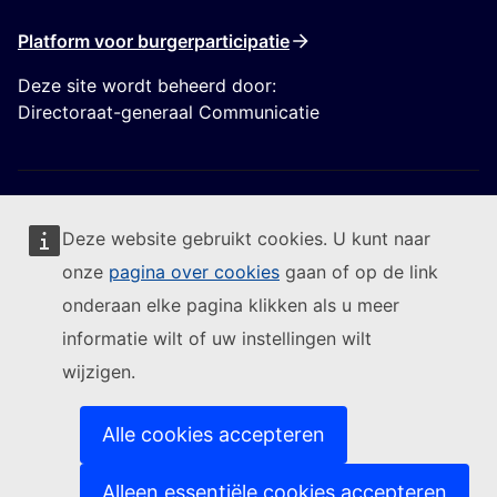
Platform voor burgerparticipatie
Deze site wordt beheerd door:
Directoraat-generaal Communicatie
Deze website gebruikt cookies. U kunt naar
onze
pagina over cookies
gaan of op de link
Volg de Europese Commissie
onderaan elke pagina klikken als u meer
informatie wilt of uw instellingen wilt
(Externe link)
Contact
wijzigen.
(Externe link)
Een IT-kwetsbaarheid melden
(Externe link)
Talen op onze websites
(Externe link)
Cookies
Alle cookies accepteren
(Externe link)
Privacybeleid
(Externe link)
Juridische mededeling
Alleen essentiële cookies accepteren