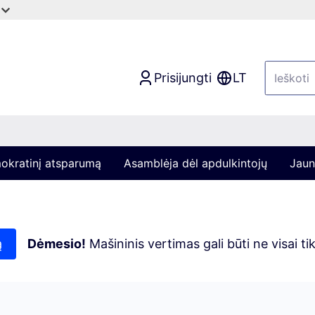
Prisijungti
LT
mokratinį atsparumą
Asamblėja dėl apdulkintojų
Jaun
ą
Dėmesio!
Mašininis vertimas gali būti ne visai t