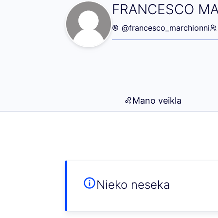
Seku (FRANCES
FRANCESCO MA
@francesco_marchionni
Mano veikla
Nieko neseka