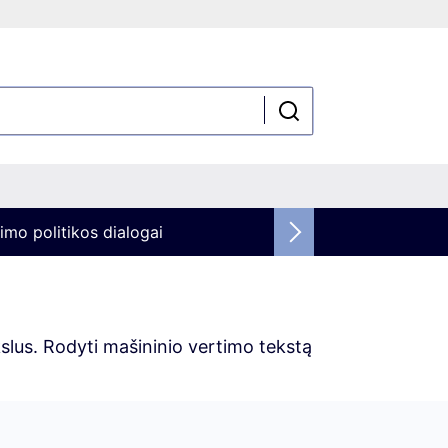
imo politikos dialogai
ikslus. Rodyti mašininio vertimo tekstą