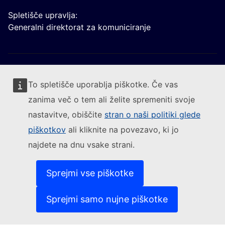
Spletišče upravlja:
Generalni direktorat za komuniciranje
To spletišče uporablja piškotke. Če vas
zanima več o tem ali želite spremeniti svoje
Sledite Evropski komisiji
nastavitve, obiščite
stran o naši politiki glede
piškotkov
ali kliknite na povezavo, ki jo
(Zunanja povezava)
Kontakt
najdete na dnu vsake strani.
(Zunanja pove
Prijavite ranljivost informacijskega sistema
(Zunanja povezava)
Jeziki na naših spletiščih
(Zunanja povezava)
Piškotki
Sprejmi vse piškotke
(Zunanja povezava)
Politika varstva zasebnost
(Zunanja povezava)
Pravno obvestilo
Sprejmi samo nujne piškotke
Dostopnost