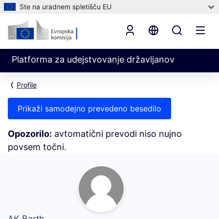
Ste na uradnem spletišču EU
Platforma za udejstvovanje državljanov
Profile
Prikaži samodejno prevedeno besedilo
Opozorilo:
avtomatični prevodi niso nujno
povsem točni.
Sledilci (AK Barth)
AK Barth