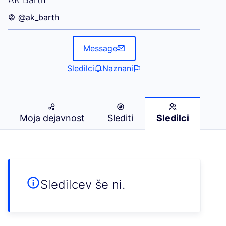
@ak_barth
Message
Sledilci
Naznani
Moja dejavnost
Slediti
Sledilci
Sledilcev še ni.