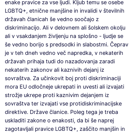
enake pravice za vse ljudi. Kljub temu se osebe
LGBTQ+, etnične manjšine in invalidi v številnih
državah članicah še vedno soočajo z
diskriminacijo. Ali v delovnem ali šolskem okolju
ali v vsakdanjem življenju na splošno - ljudje se
še vedno borijo s predsodki in slabostmi. Čeprav
je v teh dneh vedno več napredka, v nekaterih
državah prihaja tudi do nazadovanja zaradi
nekaterih zakonov ali kaznivih dejanj iz
sovraštva. Za učinkovit boj proti diskriminaciji
mora EU odločneje ukrepati in uvesti ali izvajati
strožje ukrepe proti kaznivim dejanjem iz
sovraštva ter izvajati vse protidiskriminacijske
direktive. Države članice. Poleg tega je treba
uskladiti zakone o enakosti, da bi še naprej
zagotavljali pravice LGBTQ+, zaščito manjšin in