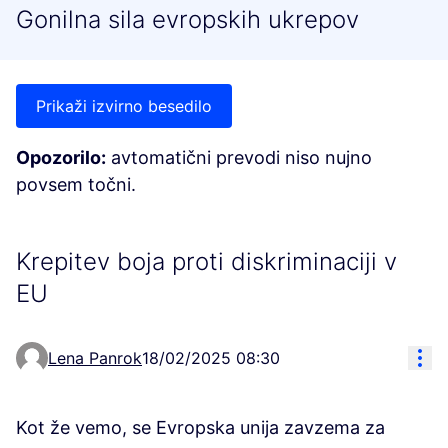
Gonilna sila evropskih ukrepov
Prikaži izvirno besedilo
Opozorilo:
avtomatični prevodi niso nujno
povsem točni.
Krepitev boja proti diskriminaciji v
EU
Res
Lena Panrok
18/02/2025 08:30
Kot že vemo, se Evropska unija zavzema za