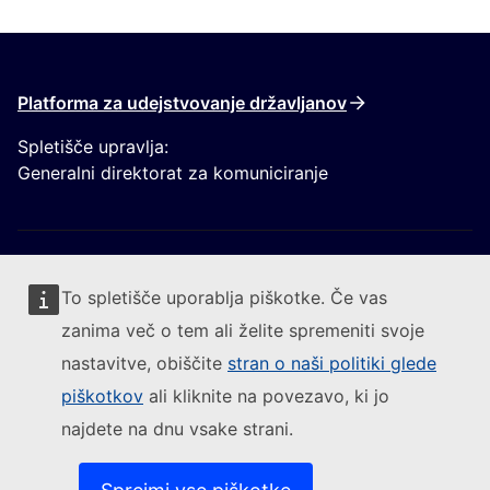
Platforma za udejstvovanje državljanov
Spletišče upravlja:
Generalni direktorat za komuniciranje
To spletišče uporablja piškotke. Če vas
zanima več o tem ali želite spremeniti svoje
Sledite Evropski komisiji
nastavitve, obiščite
stran o naši politiki glede
piškotkov
ali kliknite na povezavo, ki jo
(Zunanja povezava)
Kontakt
najdete na dnu vsake strani.
(Zunanja pove
Prijavite ranljivost informacijskega sistema
(Zunanja povezava)
Jeziki na naših spletiščih
(Zunanja povezava)
Piškotki