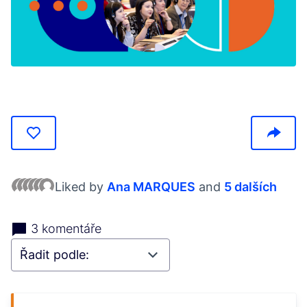
(Otevře se v nové kartě)
Liked by
Ana MARQUES
and
5 dalších
3 komentáře