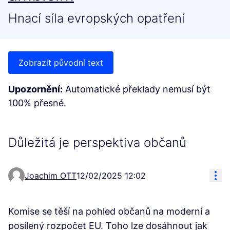
Hnací síla evropských opatření
Zobrazit původní text
Upozornění:
Automatické překlady nemusí být
100% přesné.
Důležitá je perspektiva občanů
Ovl
Joachim OTT
12/02/2025 12:02
Komise se těší na pohled občanů na moderní a
posílený rozpočet EU. Toho lze dosáhnout jak