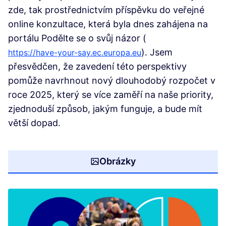
zde, tak prostřednictvím příspěvku do veřejné
online konzultace, která byla dnes zahájena na
portálu Podělte se o svůj názor (
(Externí odkaz)
(Externí odkaz)
). Jsem
https://have-your-say.ec.europa.eu
přesvědčen, že zavedení této perspektivy
pomůže navrhnout nový dlouhodobý rozpočet v
roce 2025, který se více zaměří na naše priority,
zjednoduší způsob, jakým funguje, a bude mít
větší dopad.
Obrázky