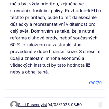
měla být vždy prioritou, zejména ve
srovnání s fosilními palivy. Rozhodne-li EU o
těchto prioritách, bude to mít dalekosáhlé
důsledky a reprezentativní viditelnost pro
celý svět. Domnívám se také, že je nutná
reforma dluhové brzdy, neboť současných
60 % je založeno na zastaralé studii
provedené v době finanční krize. S dnešními
údaji a znalostmi mnoha ekonomů a
vědeckých institucí by tato hodnota již
nebyla obhajitelná.
0
0
Saki Rosenqvist
04/03/2025 08:50
…
Komentář 2641