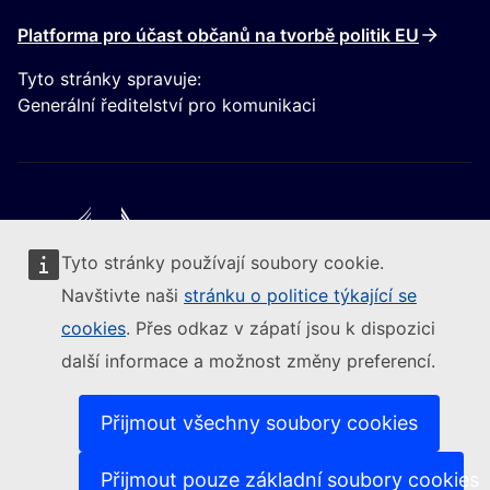
Platforma pro účast občanů na tvorbě politik EU
Tyto stránky spravuje:
Generální ředitelství pro komunikaci
Tyto stránky používají soubory cookie.
Следвайте Европейската комисия
Navštivte naši
stránku o politice týkající se
cookies
. Přes odkaz v zápatí jsou k dispozici
(Externí odkaz)
Kontakt
další informace a možnost změny preferencí.
(Externí odkaz)
Nahlásit zranitelnost IT
(Ext
Jazyková politika na našich internetových stránkách
(Externí odkaz)
Cookies
Přijmout všechny soubory cookies
(Externí odkaz)
Politika ochrany soukromí
(Externí odkaz)
Právní upozornění
Přijmout pouze základní soubory cookies