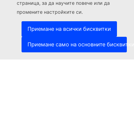
страница, за да научите повече или да
(Външна връзка)
За контакти
промените настройките си.
(Външна връзка)
Докладване на ИТ уязвимост
(Външна връзка)
Езици на нашите уебсайтове
(Външна връзка)
Бисквитки
Приемане на всички бисквитки
(Външна връзка)
Политика за поверителност
(Външна връзка)
Правна информация
Приемане само на основните бисквитк
Достъпност