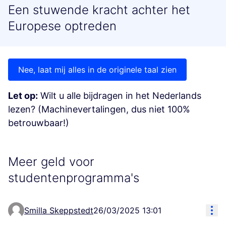
Een stuwende kracht achter het
Europese optreden
Nee, laat mij alles in de originele taal zien
Let op:
Wilt u alle bijdragen in het Nederlands
lezen? (Machinevertalingen, dus niet 100%
betrouwbaar!)
Meer geld voor
studentenprogramma's
Res
Smilla Skeppstedt
26/03/2025 13:01