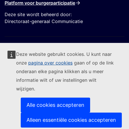
Platform voor burgerparticipatie
Deze site wordt beheerd door:
Directoraat-generaal Communicatie
Deze website gebruikt cookies. U kunt naar
onze
pagina over cookies
gaan of op de link
Volg de Europese Commissie
onderaan elke pagina klikken als u meer
informatie wilt of uw instellingen wilt
(Externe link)
Contact
wijzigen.
(Externe link)
Een IT-kwetsbaarheid melden
(Externe link)
Talen op onze websites
(Externe link)
Cookies
Alle cookies accepteren
(Externe link)
Privacybeleid
(Externe link)
Juridische mededeling
Alleen essentiële cookies accepteren
Toegankelijkheid