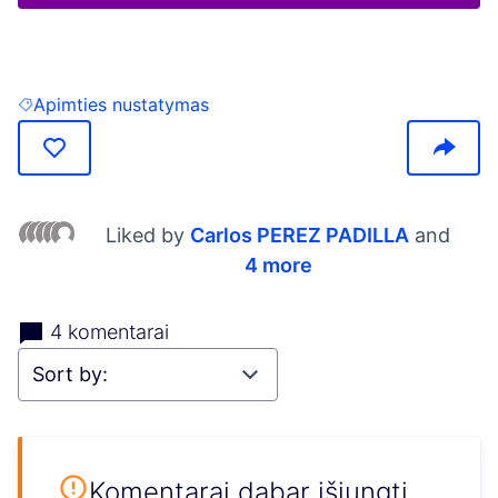
(Opens in new tab)
Apimties nustatymas
Filter results for: Apimties nustatymas
Liked by
Carlos PEREZ PADILLA
and
4 more
4 komentarai
Komentarai dabar išjungti,