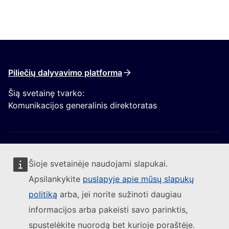
Piliečių dalyvavimo platforma
Šią svetainę tvarko:
Komunikacijos generalinis direktoratas
Šioje svetainėje naudojami slapukai.
Apsilankykite
puslapyje apie mūsų slapukų
Sekite Europos Komisijos naujienas
politiką
arba, jei norite sužinoti daugiau
informacijos arba pakeisti savo parinktis,
(Išorės nuoroda)
Susisiekite su mumis
spustelėkite nuorodą bet kurioje poraštėje.
(Išorės nuoroda)
Pranešti apie IT pažeidžiamumą