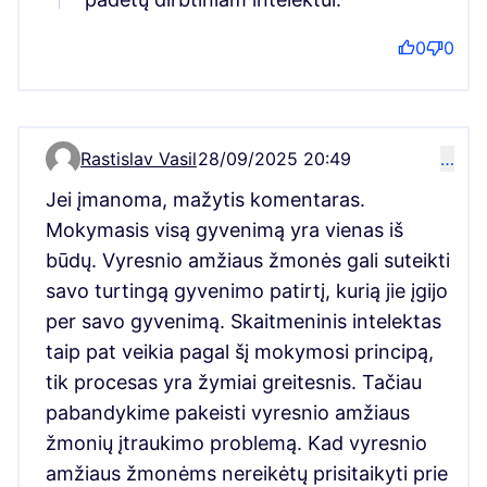
0
0
Rastislav Vasil
28/09/2025 20:49
…
Comment 15874
Jei įmanoma, mažytis komentaras.
Mokymasis visą gyvenimą yra vienas iš
būdų. Vyresnio amžiaus žmonės gali suteikti
savo turtingą gyvenimo patirtį, kurią jie įgijo
per savo gyvenimą. Skaitmeninis intelektas
taip pat veikia pagal šį mokymosi principą,
tik procesas yra žymiai greitesnis. Tačiau
pabandykime pakeisti vyresnio amžiaus
žmonių įtraukimo problemą. Kad vyresnio
amžiaus žmonėms nereikėtų prisitaikyti prie