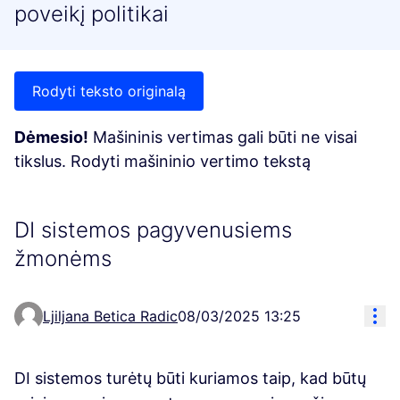
poveikį politikai
Rodyti teksto originalą
Dėmesio!
Mašininis vertimas gali būti ne visai
tikslus. Rodyti mašininio vertimo tekstą
DI sistemos pagyvenusiems
žmonėms
Res
Ljiljana Betica Radic
08/03/2025 13:25
DI sistemos turėtų būti kuriamos taip, kad būtų