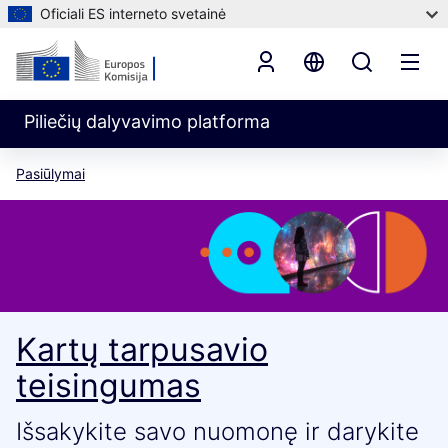
Oficiali ES interneto svetainė
Piliečių dalyvavimo platforma
Pasiūlymai
Kartų tarpusavio
teisingumas
Išsakykite savo nuomonę ir darykite