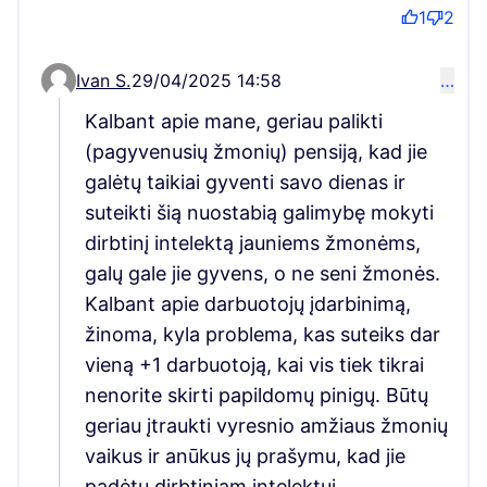
1
2
Ivan S.
29/04/2025 14:58
…
Comment 5908 (reply to comment 5017)
Kalbant apie mane, geriau palikti
(pagyvenusių žmonių) pensiją, kad jie
galėtų taikiai gyventi savo dienas ir
suteikti šią nuostabią galimybę mokyti
dirbtinį intelektą jauniems žmonėms,
galų gale jie gyvens, o ne seni žmonės.
Kalbant apie darbuotojų įdarbinimą,
žinoma, kyla problema, kas suteiks dar
vieną +1 darbuotoją, kai vis tiek tikrai
nenorite skirti papildomų pinigų. Būtų
geriau įtraukti vyresnio amžiaus žmonių
vaikus ir anūkus jų prašymu, kad jie
padėtų dirbtiniam intelektui.