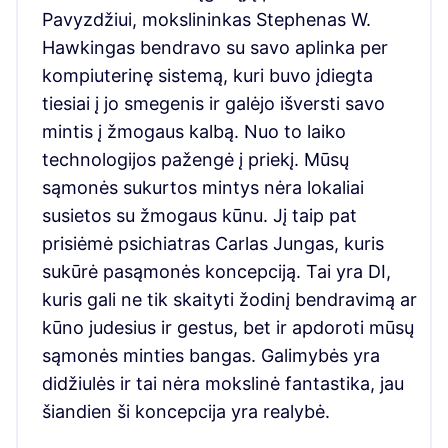
Pavyzdžiui, mokslininkas Stephenas W.
Hawkingas bendravo su savo aplinka per
kompiuterinę sistemą, kuri buvo įdiegta
tiesiai į jo smegenis ir galėjo išversti savo
mintis į žmogaus kalbą. Nuo to laiko
technologijos pažengė į priekį. Mūsų
sąmonės sukurtos mintys nėra lokaliai
susietos su žmogaus kūnu. Jį taip pat
prisiėmė psichiatras Carlas Jungas, kuris
sukūrė pasąmonės koncepciją. Tai yra DI,
kuris gali ne tik skaityti žodinį bendravimą ar
kūno judesius ir gestus, bet ir apdoroti mūsų
sąmonės minties bangas. Galimybės yra
didžiulės ir tai nėra mokslinė fantastika, jau
šiandien ši koncepcija yra realybė.