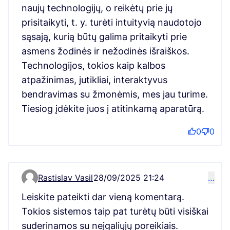
naujų technologijų, o reikėtų prie jų
prisitaikyti, t. y. turėti intuityvią naudotojo
sąsają, kurią būtų galima pritaikyti prie
asmens žodinės ir nežodinės išraiškos.
Technologijos, tokios kaip kalbos
atpažinimas, jutikliai, interaktyvus
bendravimas su žmonėmis, mes jau turime.
Tiesiog įdėkite juos į atitinkamą aparatūrą.
0
0
Rastislav Vasil
28/09/2025 21:24
…
Comment 15907
Leiskite pateikti dar vieną komentarą.
Tokios sistemos taip pat turėtų būti visiškai
suderinamos su neįgaliųjų poreikiais.