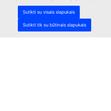
(Išorės nuoroda)
Kalbos mūsų interneto svetainėse
(Išorės nuoroda)
Slapukai
Sutikti su visais slapukais
(Išorės nuoroda)
Privatumo politika
(Išorės nuoroda)
Teisinis pranešimas
Sutikti tik su būtinais slapukais
Prieinamumas