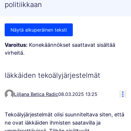
politiikkaan
Näytä alkuperäinen teksti
Varoitus:
Konekäännökset saattavat sisältää
virheitä.
Iäkkäiden tekoälyjärjestelmät
Koh
Ljiljana Betica Radic
08.03.2025 13:25
Tekoälyjärjestelmät olisi suunniteltava siten, että
ne ovat iäkkäiden ihmisten saatavilla ja
ymmärrettävissä. Tähän sisältyvät