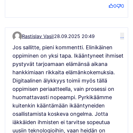
0
0
Rastislav Vasil
28.09.2025 20:49
…
Kommentti 15874
Jos sallitte, pieni kommentti. Elinikäinen
oppiminen on yksi tapa. Ikääntyneet ihmiset
pystyvät tarjoamaan elämänsä aikana
hankkimiaan rikkaita elämänkokemuksia.
Digitaalinen älykkyys toimii myös tällä
oppimisen periaatteella, vain prosessi on
huomattavasti nopeampi. Pyrkikäämme
kuitenkin kääntämään ikääntyneiden
osallistamista koskeva ongelma. Jotta
iäkkäiden ihmisten ei tarvitse sopeutua
uusiin teknologioihin, vaan heidän on