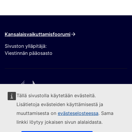
Kansalaisvaikuttamisfoorumi
Sivuston ylläpitäjä:
Viestinnän pääosasto
Tällä sivustolla käytetään evästeitä.
Seuraa Euroopan komissiota
Lisätietoja evästeiden käyttämisestä ja
muuttamisesta on
evästeselosteessa
. Sama
(Ulkoinen linkki)
Yhteydenotot
linkki löytyy jokaisen sivun alalaidasta.
(Ulkoinen linkki)
Ilmoita IT-haavoittuvuudesta
(Ulkoinen linkki)
Sivustojen kielivalikoima