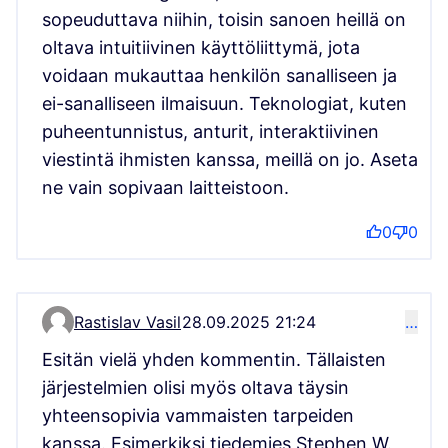
sopeuduttava niihin, toisin sanoen heillä on
oltava intuitiivinen käyttöliittymä, jota
voidaan mukauttaa henkilön sanalliseen ja
ei-sanalliseen ilmaisuun. Teknologiat, kuten
puheentunnistus, anturit, interaktiivinen
viestintä ihmisten kanssa, meillä on jo. Aseta
ne vain sopivaan laitteistoon.
0
0
Rastislav Vasil
28.09.2025 21:24
…
Kommentti 15907
Esitän vielä yhden kommentin. Tällaisten
järjestelmien olisi myös oltava täysin
yhteensopivia vammaisten tarpeiden
kanssa. Esimerkiksi tiedemies Stephen W.