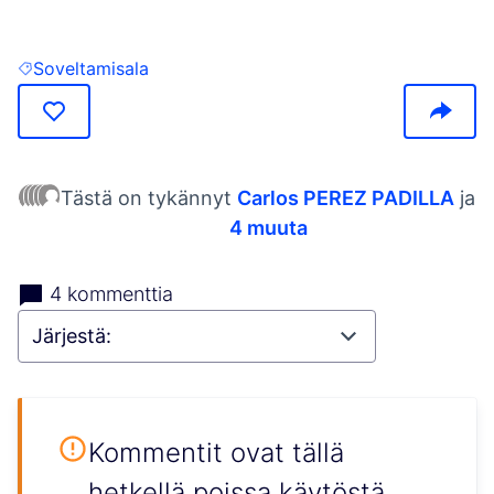
Soveltamisala
Rajaa tulokset kohteelle: Soveltamisala
Tästä on tykännyt
Carlos PEREZ PADILLA
ja
4 muuta
4 kommenttia
Kommentit ovat tällä
hetkellä poissa käytöstä,