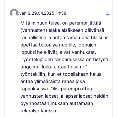
Ivan S.
29.04.2025 14:58
…
Kommentti 5908 (vastauksena kommenttiin 501
Mitä minuun tulee, on parempi jättää
(vanhusten) eläke elääkseen päivänsä
rauhallisesti ja antaa tämä upea tilaisuus
opettaa tekoälyä nuorille, loppujen
lopuksi he elävät, eivät vanhukset.
Työntekijöiden tarjoamisessa on tietysti
ongelma, kuka antaa toisen +1-
työntekijän, kun et todellakaan halua
antaa ylimääräistä rahaa joka
tapauksessa. Olisi parempi ottaa
vanhusten lapset ja lapsenlapset heidän
pyynnöstään mukaan auttamaan
tekoälyn kanssa.