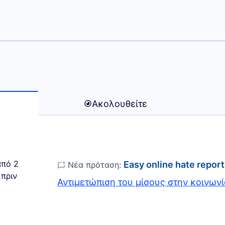
μου (Florian Schlör)
Ακολουθείτε
πό 2
Easy online hate report
Νέα πρόταση:
 πριν
Αντιμετώπιση του μίσους στην κοινων