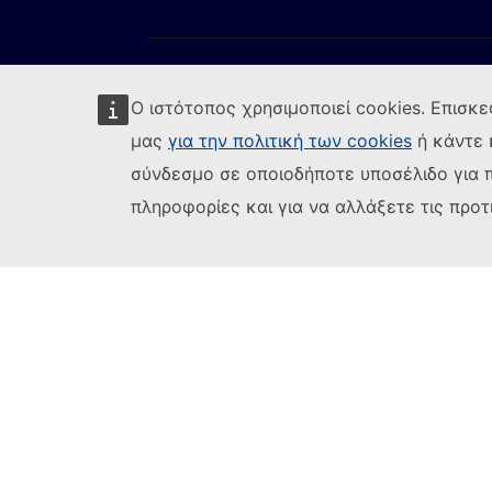
Ο ιστότοπος χρησιμοποιεί cookies. Επισκε
μας
για την πολιτική των cookies
ή κάντε 
σύνδεσμο σε οποιοδήποτε υποσέλιδο για 
Ακολουθήστε την Ευρωπαϊκή Επιτροπή
(Εξωτερική
Αναφορά τρωτού σημείου ΤΠ
Γλώσσες σ
πληροφορίες και για να αλλάξετε τις προτ
(Εξω
Ανακοίνωση νομικού περιεχομένου
Δυ