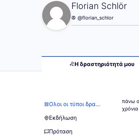
Η δραστηριότητά 
Florian Schlör
@florian_schlor
Η δραστηριότητά μου
πάνω α
Όλοι οι τύποι δραστηριότητας
Όλοι οι τύποι δραστηριότητας
χρόνια
Εκδήλωση
Εκδήλωση
Πρόταση
Πρόταση