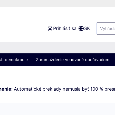
Prihlásiť sa
SK
sti demokracie
Zhromaždenie venované opeľovačom
nenie:
Automatické preklady nemusia byť 100 % pres