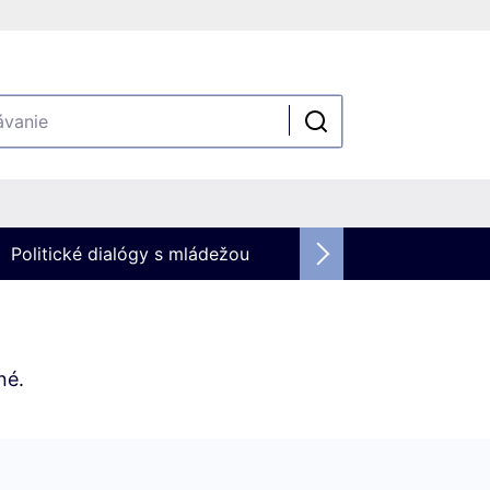
Politické dialógy s mládežou
né.