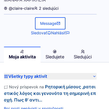
@claire-claire
2 sledujúci
Message
Sledovať
Nahlásiť
Moja aktivita
Sledujete
Sledujúci
Všetky typy aktivít
Ρητορική μίσους ,ρατσι
Nový príspevok na
στικός λόγος και γενονότα τη σημερινή επ
οχή. Πως θ' αντι…
Boj proti nenávisti v spoločnosti