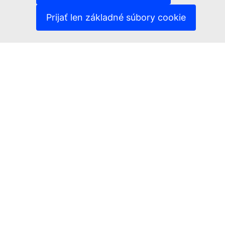
(Externý odkaz)
Politika ochrany osobných údajov
(Externý odkaz)
Právne upozornenie
Prijať len základné súbory cookie
Prístupnosť