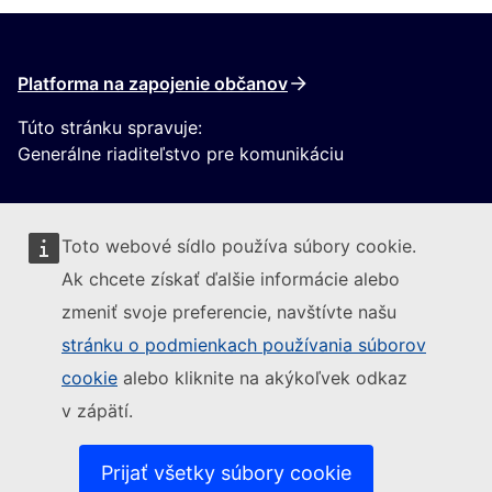
Platforma na zapojenie občanov
Túto stránku spravuje:
Generálne riaditeľstvo pre komunikáciu
Toto webové sídlo používa súbory cookie.
Ak chcete získať ďalšie informácie alebo
zmeniť svoje preferencie, navštívte našu
Sledujte Európsku komisiu
stránku o podmienkach používania súborov
cookie
alebo kliknite na akýkoľvek odkaz
(Externý odkaz)
Kontakt
v zápätí.
(Externý odkaz)
Nahlásiť IT zraniteľnosť
(Externý odkaz)
Jazyky na našich webových stránkach
(Externý odkaz)
Súbory cookies
Prijať všetky súbory cookie