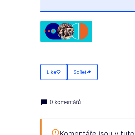
(Otevře se v nové kartě)
Like
Sdílet
0 komentářů
Komentáře jsou v tuto 