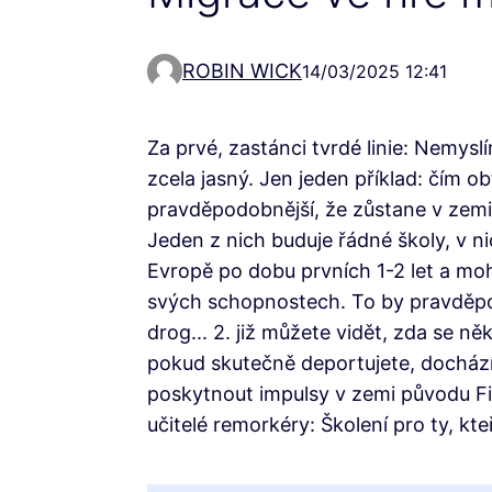
ROBIN WICK
14/03/2025 12:41
Za prvé, zastánci tvrdé linie: Nemysl
zcela jasný. Jen jeden příklad: čím ob
pravděpodobnější, že zůstane v zemi,
Jeden z nich buduje řádné školy, v ni
Evropě po dobu prvních 1-2 let a moho
svých schopnostech. To by pravděpod
drog... 2. již můžete vidět, zda se 
pokud skutečně deportujete, dochází
poskytnout impulsy v zemi původu Fina
učitelé remorkéry: Školení pro ty, kteř