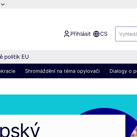
Přihlásit
CS
 politik EU
okracie
Shromáždění na téma opylovači
Dialogy o p
opský