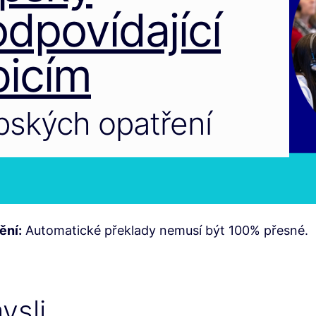
dpovídající
icím
opských opatření
ění:
Automatické překlady nemusí být 100% přesné.
ysli