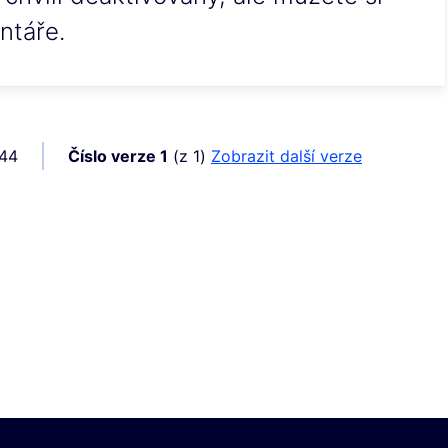
ntáře.
944
Číslo verze 1
(z 1)
zobrazit další verze