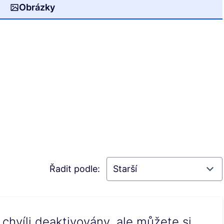
Obrázky
Řadit podle:
chvíli deaktivovány, ale můžete si