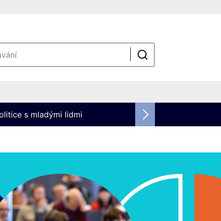
olitice s mladými lidmi