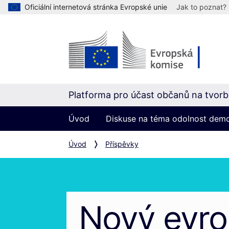
Oficiální internetová stránka Evropské unie
Jak to poznat?
Platforma pro účast občanů na tvorbě
Úvod
Diskuse na téma odolnost dem
Úvod
Příspěvky
Nový evr