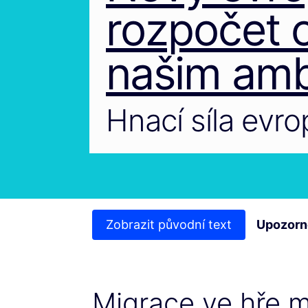
rozpočet o
našim amb
Hnací síla evr
Zobrazit původní text
Upozorn
Migrace ve hře m