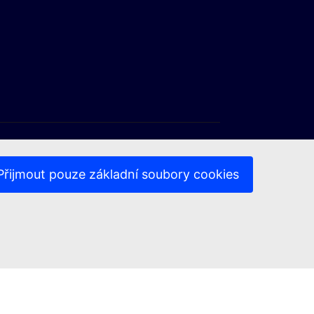
Přijmout pouze základní soubory cookies
az)
(Externí odkaz)
(Externí odkaz)
ochrany soukromí
Právní upozornění