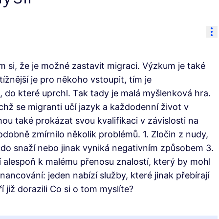
Ov
ím si, že je možné zastavit migraci. Výzkum je také
tížnější je pro někoho vstoupit, tím je
 do které uprchl. Tak tady je malá myšlenková hra.
chž se migranti učí jazyk a každodenní život v
u také prokázat svou kvalifikaci v závislosti na
obně zmírnilo několik problémů. 1. Zločin z nudy,
někdo snaží nebo jinak vyniká negativním způsobem 3.
 alespoň k malému přenosu znalostí, který by mohl
ncování: jeden nabízí služby, které jinak přebírají
í již dorazili Co si o tom myslíte?