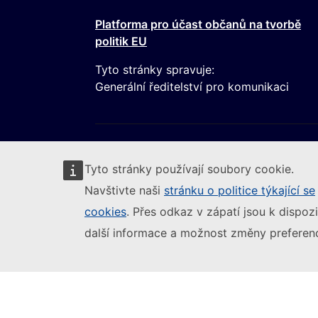
Platforma pro účast občanů na tvorbě
politik EU
Tyto stránky spravuje:
Generální ředitelství pro komunikaci
Tyto stránky používají soubory cookie.
Navštivte naši
stránku o politice týkající se
cookies
. Přes odkaz v zápatí jsou k dispozi
Следвайте Европейската комисия
(Externí odkaz)
Nahlásit zranitelnost IT
Jazyková politi
další informace a možnost změny preferenc
Dostupnost