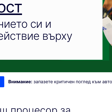
ост
нието си и
ействие върху
Внимание:
запазете критичен поглед към авт
щ процесор за