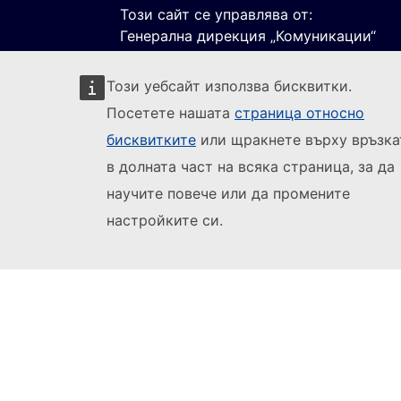
Този сайт се управлява от:
Генерална дирекция „Комуникации“
Този уебсайт използва бисквитки.
Посетете нашата
страница относно
бисквитките
или щракнете върху връзка
в долната част на всяка страница, за да
научите повече или да промените
Sledujte Evropskou komisi
(Външна в
Докладване на ИТ уязвимост
Езици н
настройките си.
Достъпност