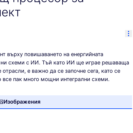
лект
Re
нт върху повишаването на енергийната
лни схеми с ИИ. Тъй като ИИ ще играе решаваща
отрасли, е важно да се започне сега, като се
о все пак много мощни интегрални схеми.
Изображения