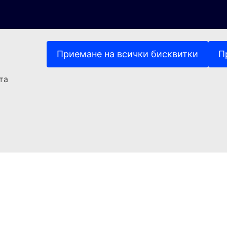
Приемане на всички бисквитки
П
та
(Външна връзка)
За контакти
ръзка)
(Външна връзка)
(Външна връзка)
а нашите уебсайтове
Бисквитки
Политика за повер