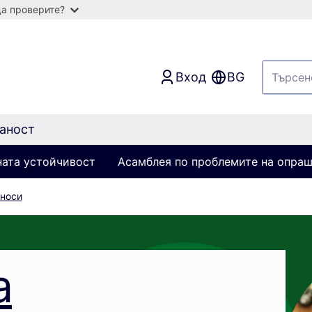
а проверите?
Вход
BG
аност
ната устойчивост
Асамблея по проблемите на опра
носи
а