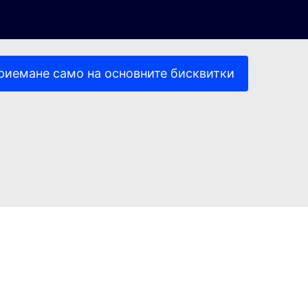
риемане само на основните бисквитки
(Външна връзка)
(Външна връзка)
ителност
Правна информация