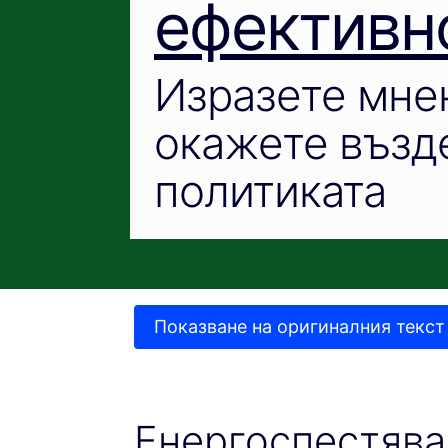
ефективн
Изразете мне
окажете възд
политиката
Показване на оригиналния текст
Енергоспестява