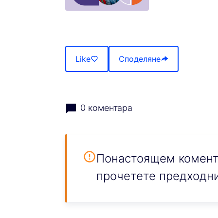
(Отваря се в нов раздел)
Like
Споделяне
0 коментара
Понастоящем комента
прочетете предходни