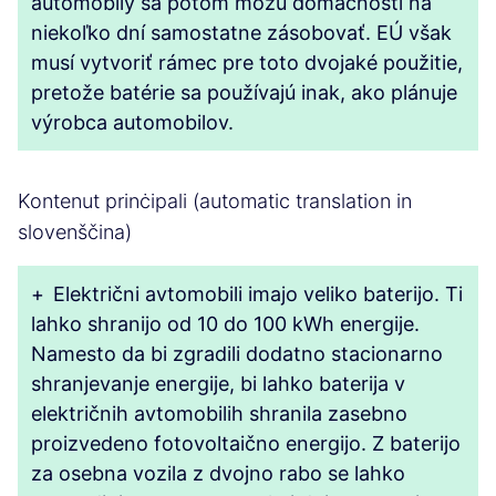
automobily sa potom môžu domácnosti na
niekoľko dní samostatne zásobovať. EÚ však
musí vytvoriť rámec pre toto dvojaké použitie,
pretože batérie sa používajú inak, ako plánuje
výrobca automobilov.
Kontenut prinċipali (automatic translation in
slovenščina)
+
Električni avtomobili imajo veliko baterijo. Ti
lahko shranijo od 10 do 100 kWh energije.
Namesto da bi zgradili dodatno stacionarno
shranjevanje energije, bi lahko baterija v
električnih avtomobilih shranila zasebno
proizvedeno fotovoltaično energijo. Z baterijo
za osebna vozila z dvojno rabo se lahko