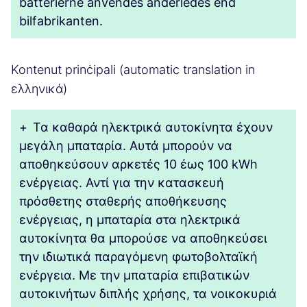
batterierne anvendes anderledes end
bilfabrikanten.
Kontenut prinċipali (automatic translation in
ελληνικά)
+
Τα καθαρά ηλεκτρικά αυτοκίνητα έχουν
μεγάλη μπαταρία. Αυτά μπορούν να
αποθηκεύσουν αρκετές 10 έως 100 kWh
ενέργειας. Αντί για την κατασκευή
πρόσθετης σταθερής αποθήκευσης
ενέργειας, η μπαταρία στα ηλεκτρικά
αυτοκίνητα θα μπορούσε να αποθηκεύσει
την ιδιωτικά παραγόμενη φωτοβολταϊκή
ενέργεια. Με την μπαταρία επιβατικών
αυτοκινήτων διπλής χρήσης, τα νοικοκυριά