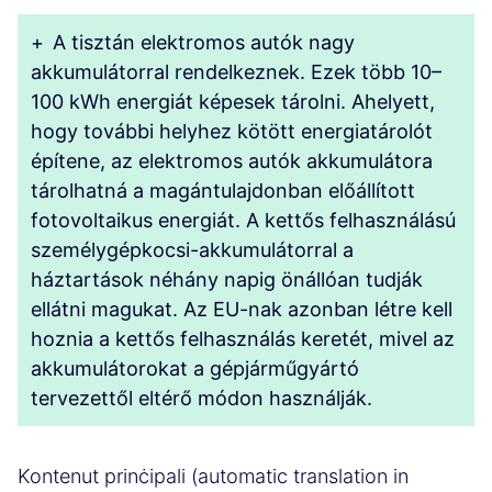
+
A tisztán elektromos autók nagy
akkumulátorral rendelkeznek. Ezek több 10–
100 kWh energiát képesek tárolni. Ahelyett,
hogy további helyhez kötött energiatárolót
építene, az elektromos autók akkumulátora
tárolhatná a magántulajdonban előállított
fotovoltaikus energiát. A kettős felhasználású
személygépkocsi-akkumulátorral a
háztartások néhány napig önállóan tudják
ellátni magukat. Az EU-nak azonban létre kell
hoznia a kettős felhasználás keretét, mivel az
akkumulátorokat a gépjárműgyártó
tervezettől eltérő módon használják.
Kontenut prinċipali (automatic translation in