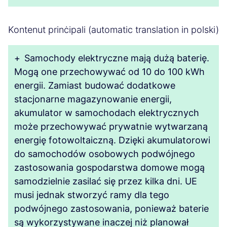
Kontenut prinċipali (automatic translation in polski)
+
Samochody elektryczne mają dużą baterię.
Mogą one przechowywać od 10 do 100 kWh
energii. Zamiast budować dodatkowe
stacjonarne magazynowanie energii,
akumulator w samochodach elektrycznych
może przechowywać prywatnie wytwarzaną
energię fotowoltaiczną. Dzięki akumulatorowi
do samochodów osobowych podwójnego
zastosowania gospodarstwa domowe mogą
samodzielnie zasilać się przez kilka dni. UE
musi jednak stworzyć ramy dla tego
podwójnego zastosowania, ponieważ baterie
są wykorzystywane inaczej niż planował