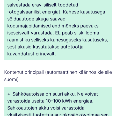
salvestada eraviisiliselt toodetud
fotogalvaanilist energiat. Kahese kasutusega
sõiduautode akuga saavad
kodumajapidamised end mõneks päevaks
iseseisvalt varustada. EL peab siiski looma
raamistiku selliseks kahesuguseks kasutuseks,
sest akusid kasutatakse autotootja
kavandatust erinevalt.
Kontenut prinċipali (automaattinen käännös kielelle
suomi)
+
Sähköautoissa on suuri akku. Ne voivat
varastoida useita 10–100 kWh energiaa.
Sähköautojen akku voisi varastoida
yksityisesti tuotettua aurinkosähkövoimaa sen