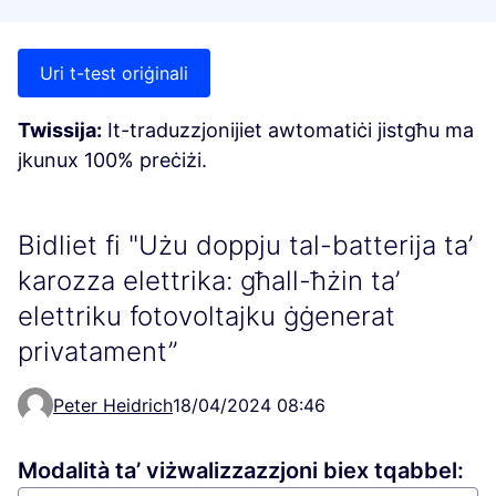
Uri t-test oriġinali
Twissija:
It-traduzzjonijiet awtomatiċi jistgħu ma
jkunux 100% preċiżi.
Bidliet fi "Użu doppju tal-batterija ta’
karozza elettrika: għall-ħżin ta’
elettriku fotovoltajku ġġenerat
privatament”
Peter Heidrich
18/04/2024 08:46
Modalità ta’ viżwalizzazzjoni biex tqabbel: