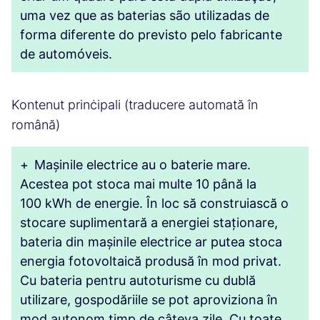
uma vez que as baterias são utilizadas de
forma diferente do previsto pelo fabricante
de automóveis.
Kontenut prinċipali (traducere automată în
română)
+
Mașinile electrice au o baterie mare.
Acestea pot stoca mai multe 10 până la
100 kWh de energie. În loc să construiască o
stocare suplimentară a energiei staționare,
bateria din mașinile electrice ar putea stoca
energia fotovoltaică produsă în mod privat.
Cu bateria pentru autoturisme cu dublă
utilizare, gospodăriile se pot aproviziona în
mod autonom timp de câteva zile. Cu toate