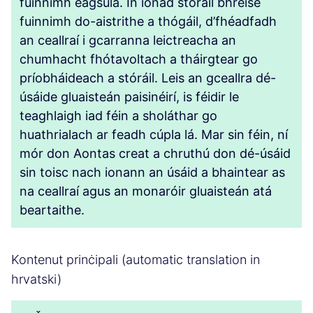
fuinnimh éagsúla. In ionad stóráil bhreise
fuinnimh do-aistrithe a thógáil, d’fhéadfadh
an ceallraí i gcarranna leictreacha an
chumhacht fhótavoltach a tháirgtear go
príobháideach a stóráil. Leis an gceallra dé-
úsáide gluaisteán paisinéirí, is féidir le
teaghlaigh iad féin a sholáthar go
huathrialach ar feadh cúpla lá. Mar sin féin, ní
mór don Aontas creat a chruthú don dé-úsáid
sin toisc nach ionann an úsáid a bhaintear as
na ceallraí agus an monaróir gluaisteán atá
beartaithe.
Kontenut prinċipali (automatic translation in
hrvatski)