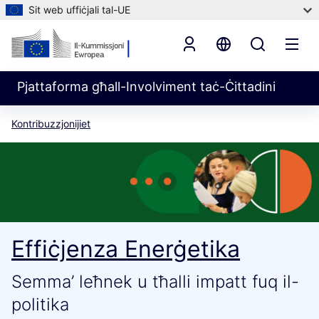
Sit web uffiċjali tal-UE
Pjattaforma għall-Involviment taċ-Ċittadini
Kontribuzzjonijiet
Effiċjenza Enerġetika
Semma’ leħnek u tħalli impatt fuq il-
politika