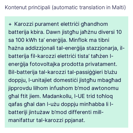
Kontenut prinċipali (automatic translation in Malti)
+
Karozzi purament elettriċi għandhom
batterija kbira. Dawn jistgħu jaħżnu diversi 10
sa 100 kWh ta’ enerġija. Minflok ma tibni
ħażna addizzjonali tal-enerġija stazzjonarja, il-
batterija fil-karozzi elettriċi tista’ taħżen l-
enerġija fotovoltajka prodotta privatament.
Bil-batterija tal-karozzi tal-passiġġieri b’użu
doppju, l-unitajiet domestiċi jistgħu mbagħad
jipprovdu lilhom infushom b’mod awtonomu
għal ftit jiem. Madankollu, l-UE trid toħloq
qafas għal dan l-użu doppju minħabba li l-
batteriji jintużaw b’mod differenti mill-
manifattur tal-karozzi ppjanat.