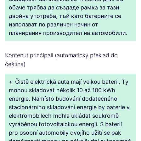
обаче трябва да създаде рамка за тази
двойна употреба, тъй като батериите се
използват по различен начин от
планирания производител на автомобили.
Kontenut prinċipali (automatický překlad do
čeština)
+
Čistě elektrická auta mají velkou baterii. Ty
mohou skladovat několik 10 až 100 kWh
energie. Namísto budování dodatečného
stacionárního skladování energie by baterie v
elektromobilech mohla ukládat soukromě
vyráběnou fotovoltaickou energii. S baterií
pro osobní automobily dvojího užití se pak