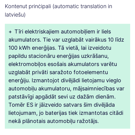
Kontenut prinċipali (automatic translation in
latviešu)
+
Tīri elektriskajiem automobiļiem ir liels
akumulators. Tie var uzglabāt vairākus 10 līdz
100 kWh enerģijas. Tā vietā, lai izveidotu
papildu stacionāru enerģijas uzkrāšanu,
elektromobiļos esošais akumulators varētu
uzglabāt privāti saražoto fotoelementu
enerģiju. Izmantojot divējādi lietojamu vieglo
automobiļu akumulatoru, mājsaimniecības var
patstāvīgi apgādāt sevi uz dažām dienām.
Tomēr ES ir jāizveido satvars šim divējāda
lietojumam, jo baterijas tiek izmantotas citādi
nekā plānotais automobiļu ražotājs.