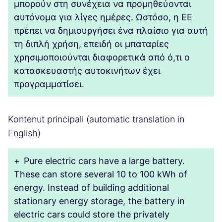
μπορούν στη συνέχεια να προμηθεύονται
αυτόνομα για λίγες ημέρες. Ωστόσο, η ΕΕ
πρέπει να δημιουργήσει ένα πλαίσιο για αυτή
τη διπλή χρήση, επειδή οι μπαταρίες
χρησιμοποιούνται διαφορετικά από ό,τι ο
κατασκευαστής αυτοκινήτων έχει
προγραμματίσει.
Kontenut prinċipali (automatic translation in
English)
+
Pure electric cars have a large battery.
These can store several 10 to 100 kWh of
energy. Instead of building additional
stationary energy storage, the battery in
electric cars could store the privately