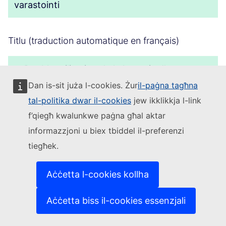
varastointi
Titlu (traduction automatique en français)
+
Double utilisation de la batterie d’une
voiture électrique: pour le stockage de
Dan is-sit juża l-cookies. Żur
il-paġna tagħna
l’électricité photovoltaïque produite à titre
tal-politika dwar il-cookies
jew ikklikkja l-link
privé
f’qiegħ kwalunkwe paġna għal aktar
informazzjoni u biex tbiddel il-preferenzi
Titlu (automatic translation in Gaeilge)
tiegħek.
+
Dé-úsáid cheallra cairr leictrigh: chun
Aċċetta l-cookies kollha
leictreachas fótavoltach a ghintear go
Aċċetta biss il-cookies essenzjali
príobháideach a stóráil