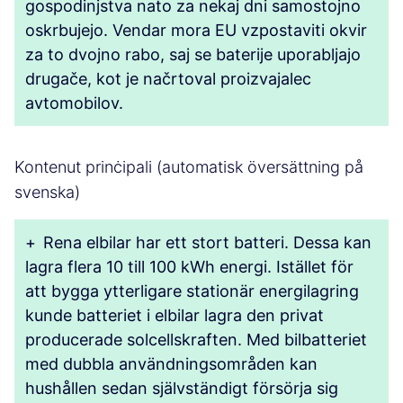
gospodinjstva nato za nekaj dni samostojno
oskrbujejo. Vendar mora EU vzpostaviti okvir
za to dvojno rabo, saj se baterije uporabljajo
drugače, kot je načrtoval proizvajalec
avtomobilov.
Kontenut prinċipali (automatisk översättning på
svenska)
+
Rena elbilar har ett stort batteri. Dessa kan
lagra flera 10 till 100 kWh energi. Istället för
att bygga ytterligare stationär energilagring
kunde batteriet i elbilar lagra den privat
producerade solcellskraften. Med bilbatteriet
med dubbla användningsområden kan
hushållen sedan självständigt försörja sig