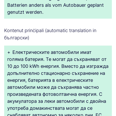
Batterien anders als vom Autobauer geplant
genutzt werden.
Kontenut prinċipali (automatic translation in
български)
+
Електрическите автомобили имат
голяма батерия. Те могат да съхраняват от
10 до 100 kWh енергия. Вместо да изгражда
допълнително стационарно съхранение на
енергия, батерията в електрическите
автомобили може да съхранява частно
произведената фотоволтаична енергия. С
акумулатора за леки автомобили с двойна
употреба домакинствата могат да се
снабдяват автономно за няколко дни. ЕС