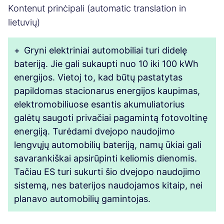
Kontenut prinċipali (automatic translation in
lietuvių)
+
Gryni elektriniai automobiliai turi didelę
bateriją. Jie gali sukaupti nuo 10 iki 100 kWh
energijos. Vietoj to, kad būtų pastatytas
papildomas stacionarus energijos kaupimas,
elektromobiliuose esantis akumuliatorius
galėtų saugoti privačiai pagamintą fotovoltinę
energiją. Turėdami dvejopo naudojimo
lengvųjų automobilių bateriją, namų ūkiai gali
savarankiškai apsirūpinti keliomis dienomis.
Tačiau ES turi sukurti šio dvejopo naudojimo
sistemą, nes baterijos naudojamos kitaip, nei
planavo automobilių gamintojas.