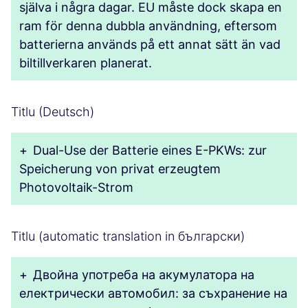
själva i några dagar. EU måste dock skapa en
ram för denna dubbla användning, eftersom
batterierna används på ett annat sätt än vad
biltillverkaren planerat.
Titlu (Deutsch)
+
Dual-Use der Batterie eines E-PKWs: zur
Speicherung von privat erzeugtem
Photovoltaik-Strom
Titlu (automatic translation in български)
+
Двойна употреба на акумулатора на
електрически автомобил: за съхранение на