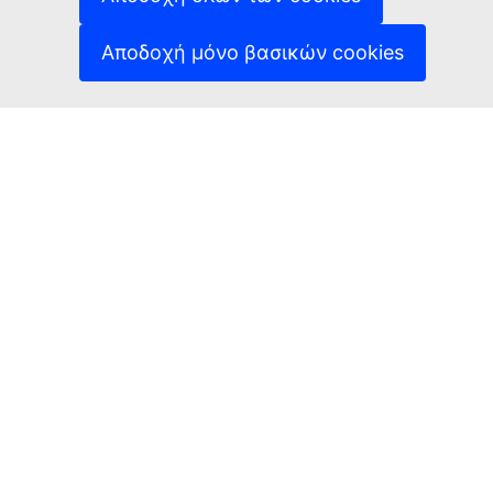
(Εξωτερική σύνδεση)
Πολιτική απορρήτου
(Εξωτερική σύνδεση
Ανακοίνωση νομικού περιεχομένου
Αποδοχή μόνο βασικών cookies
Δυνατότητα πρόσβασης