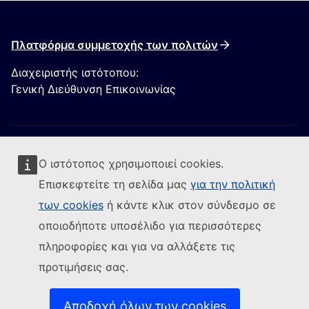
Πλατφόρμα συμμετοχής των πολιτών
Διαχειριστής ιστότοπου:
Γενική Διεύθυνση Επικοινωνίας
Ο ιστότοπος χρησιμοποιεί cookies.
Επισκεφτείτε τη σελίδα μας
για την πολιτική
των cookies
ή κάντε κλικ στον σύνδεσμο σε
Ακολουθήστε την Ευρωπαϊκή Επιτροπή
οποιοδήποτε υποσέλιδο για περισσότερες
(Εξωτερική σύνδεση)
Επικοινωνήστε μαζί μας
πληροφορίες και για να αλλάξετε τις
(Εξωτερική σύνδεση)
Αναφορά τρωτού σημείου ΤΠ
προτιμήσεις σας.
Γλώσσες στις οποίες είναι διαθέσιμοι οι ιστότοποί
(Εξωτερική σύνδεση)
μας
(Εξωτερική σύνδεση)
Cookies
Αποδοχή όλων των cookies