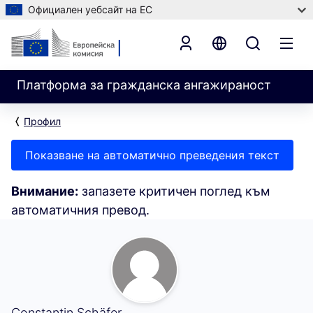
Официален уебсайт на ЕС
Платформа за гражданска ангажираност
Профил
Показване на автоматично преведения текст
Внимание:
запазете критичен поглед към
автоматичния превод.
Следвани (Constantin Schäfer)
Constantin Schäfer