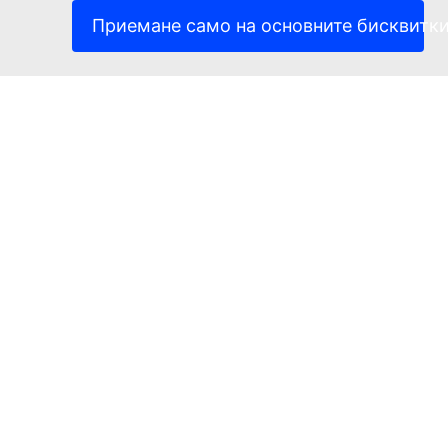
(Външна връзка)
Правна информация
Приемане само на основните бисквитк
Достъпност