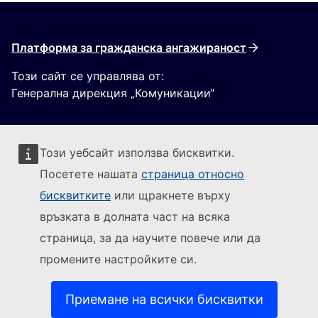
Платформа за гражданска ангажираност
Този сайт се управлява от:
Генерална дирекция „Комуникации“
Този уебсайт използва бисквитки.
Посетете нашата
страница относно
бисквитките
или щракнете върху
Sledujte Evropskou komisi
връзката в долната част на всяка
страница, за да научите повече или да
(Външна връзка)
За контакти
промените настройките си.
(Външна връзка)
Докладване на ИТ уязвимост
(Външна връзка)
Езици на нашите уебсайтове
(Външна връзка)
Бисквитки
Приемане на всички бисквитки
(Външна връзка)
Политика за поверителност