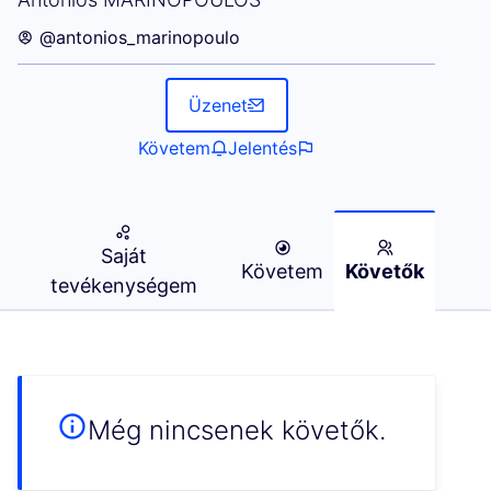
@antonios_marinopoulo
Üzenet
Követem
Jelentés
Saját
Követem
Követők
tevékenységem
Még nincsenek követők.