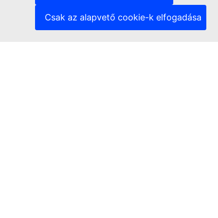
(Külső hivatkozás)
Adatvédelem
(Külső hivatkozás)
Jogi nyilatkozat
Csak az alapvető cookie-k elfogadása
Hozzáférhetőség