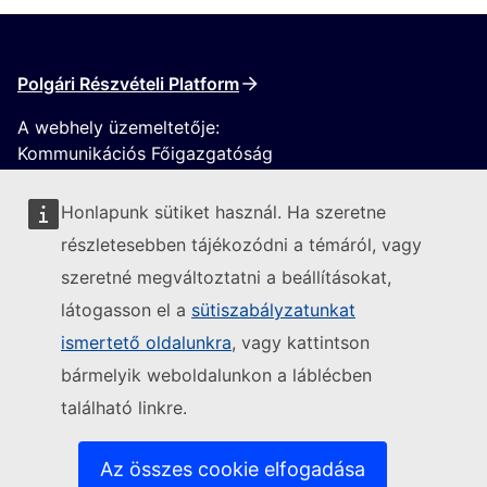
Polgári Részvételi Platform
A webhely üzemeltetője:
Kommunikációs Főigazgatóság
Honlapunk sütiket használ. Ha szeretne
részletesebben tájékozódni a témáról, vagy
szeretné megváltoztatni a beállításokat,
látogasson el a
sütiszabályzatunkat
Kövesse az Európai Bizottságot
ismertető oldalunkra
, vagy kattintson
bármelyik weboldalunkon a láblécben
(Külső hivatkozás)
Kapcsolatfelvétel
található linkre.
(Külső hivatkozás)
Informatikai sebezhetőség bejelentése
(Külső hivatkozás)
Nyelvek a weboldalainkon
(Külső hivatkozás)
Cookie-k
Az összes cookie elfogadása