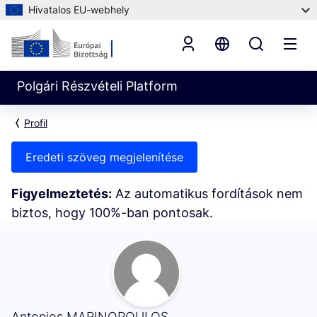
Hivatalos EU-webhely
Polgári Részvételi Platform
Profil
Eredeti szöveg megjelenítése
Figyelmeztetés:
Az automatikus fordítások nem
biztos, hogy 100%-ban pontosak.
Követők (Antonios MARINOPOULOS)
Antonios MARINOPOULOS