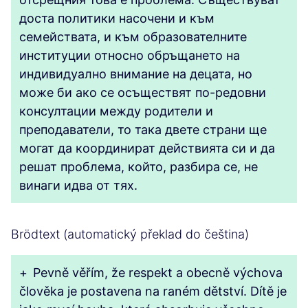
доста политики насочени и към
семействата, и към образователните
институции относно обръщането на
индивидуално внимание на децата, но
може би ако се осъществят по-редовни
консултации между родители и
преподаватели, то така двете страни ще
могат да координират действията си и да
решат проблема, който, разбира се, не
винаги идва от тях.
Brödtext (automatický překlad do čeština)
+
Pevně věřím, že respekt a obecně výchova
člověka je postavena na raném dětství. Dítě je