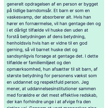
generelt opdragelsen af en person er bygget
på tidlige barndomsår. Et barn er som en
vaskesvamp, der absorberer alt. Hvis han
hører en fornærmelse, vil han gentage den og
i et dårligt tilfælde vil huske den uden at
forstå betydningen af dens betydning,
henholdsvis hvis han er vidne til en god
gerning, så vil barnet huske det og
sandsynligvis forsøge at gentage det. I dette
tilfælde er familiemiljøet og den
opmærksomhed, hun afsætter til sit barn, af
største betydning for personens vækst som
en uddannet og respektfuld person. Jeg
mener, at uddannelsesinstitutioner sammen
med forældre er det mest effektive redskab,
der kan forhindre unge i at afvige fra den