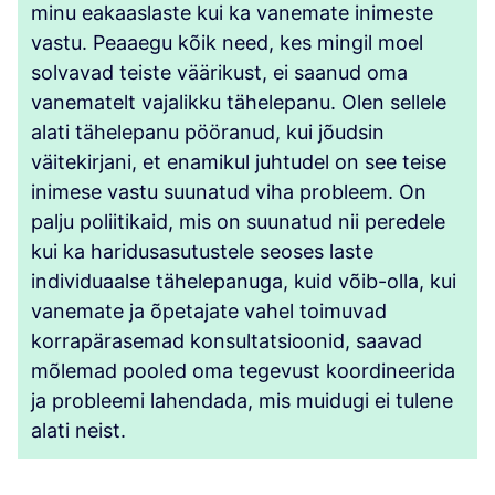
minu eakaaslaste kui ka vanemate inimeste
vastu. Peaaegu kõik need, kes mingil moel
solvavad teiste väärikust, ei saanud oma
vanematelt vajalikku tähelepanu. Olen sellele
alati tähelepanu pööranud, kui jõudsin
väitekirjani, et enamikul juhtudel on see teise
inimese vastu suunatud viha probleem. On
palju poliitikaid, mis on suunatud nii peredele
kui ka haridusasutustele seoses laste
individuaalse tähelepanuga, kuid võib-olla, kui
vanemate ja õpetajate vahel toimuvad
korrapärasemad konsultatsioonid, saavad
mõlemad pooled oma tegevust koordineerida
ja probleemi lahendada, mis muidugi ei tulene
alati neist.