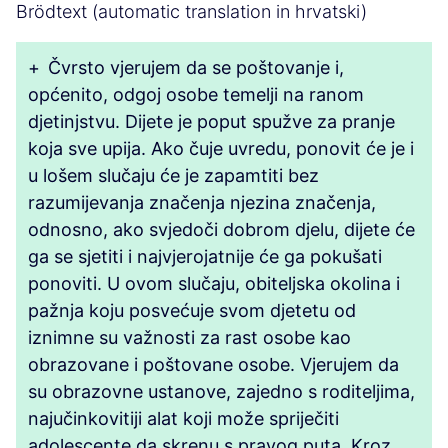
Brödtext (automatic translation in hrvatski)
+
Čvrsto vjerujem da se poštovanje i,
općenito, odgoj osobe temelji na ranom
djetinjstvu. Dijete je poput spužve za pranje
koja sve upija. Ako čuje uvredu, ponovit će je i
u lošem slučaju će je zapamtiti bez
razumijevanja značenja njezina značenja,
odnosno, ako svjedoči dobrom djelu, dijete će
ga se sjetiti i najvjerojatnije će ga pokušati
ponoviti. U ovom slučaju, obiteljska okolina i
pažnja koju posvećuje svom djetetu od
iznimne su važnosti za rast osobe kao
obrazovane i poštovane osobe. Vjerujem da
su obrazovne ustanove, zajedno s roditeljima,
najučinkovitiji alat koji može spriječiti
adolescente da skrenu s pravog puta. Kroz