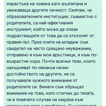
израстъка на човека като възпитана и
уважаваща другите личност. Смятам, че
образователните институции, съвместно с
родителите, са най-ефективния
инструмент, който може да опази
подрастващите от това да се отклонят от
правия път. През очите на младеж съм
свидетел на често срещано неуважение,
отправено и към мои връстници, и към по-
възрастни хора. Почти всички тези, които
накърняват по някакъв начин
достойнството на другите, не са
получавали нужното внимание от
родителите си. Винаги съм обръщал
внимание на това, като стигнах до тезата,
че в повечето случаи на омраза към
отсрещния това е проблема. Съществуват