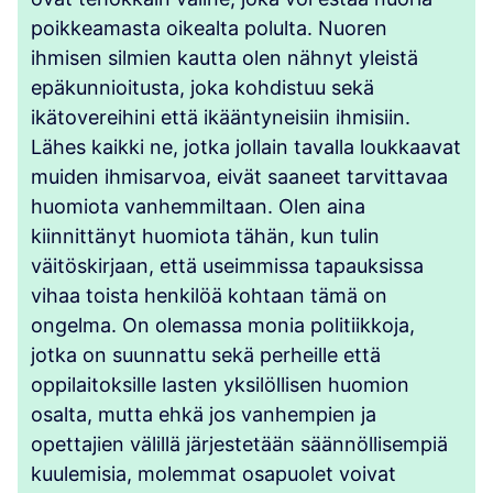
poikkeamasta oikealta polulta. Nuoren
ihmisen silmien kautta olen nähnyt yleistä
epäkunnioitusta, joka kohdistuu sekä
ikätovereihini että ikääntyneisiin ihmisiin.
Lähes kaikki ne, jotka jollain tavalla loukkaavat
muiden ihmisarvoa, eivät saaneet tarvittavaa
huomiota vanhemmiltaan. Olen aina
kiinnittänyt huomiota tähän, kun tulin
väitöskirjaan, että useimmissa tapauksissa
vihaa toista henkilöä kohtaan tämä on
ongelma. On olemassa monia politiikkoja,
jotka on suunnattu sekä perheille että
oppilaitoksille lasten yksilöllisen huomion
osalta, mutta ehkä jos vanhempien ja
opettajien välillä järjestetään säännöllisempiä
kuulemisia, molemmat osapuolet voivat