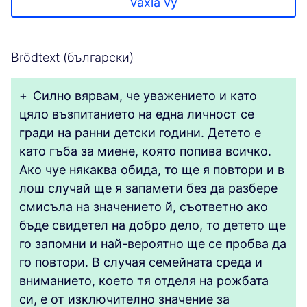
Växla vy
Brödtext (български)
+
Силно вярвам, че уважението и като
цяло възпитанието на една личност се
гради на ранни детски години. Детето е
като гъба за миене, която попива всичко.
Ако чуе някаква обида, то ще я повтори и в
лош случай ще я запамети без да разбере
смисъла на значението й, съответно ако
бъде свидетел на добро дело, то детето ще
го запомни и най-вероятно ще се пробва да
го повтори. В случая семейната среда и
вниманието, което тя отделя на рожбата
си, е от изключително значение за