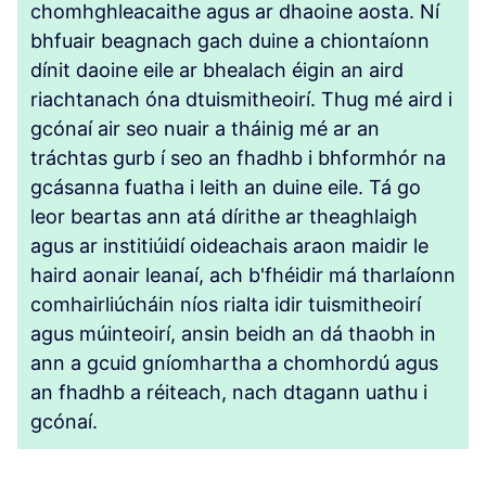
chomhghleacaithe agus ar dhaoine aosta. Ní
bhfuair beagnach gach duine a chiontaíonn
dínit daoine eile ar bhealach éigin an aird
riachtanach óna dtuismitheoirí. Thug mé aird i
gcónaí air seo nuair a tháinig mé ar an
tráchtas gurb í seo an fhadhb i bhformhór na
gcásanna fuatha i leith an duine eile. Tá go
leor beartas ann atá dírithe ar theaghlaigh
agus ar institiúidí oideachais araon maidir le
haird aonair leanaí, ach b'fhéidir má tharlaíonn
comhairliúcháin níos rialta idir tuismitheoirí
agus múinteoirí, ansin beidh an dá thaobh in
ann a gcuid gníomhartha a chomhordú agus
an fhadhb a réiteach, nach dtagann uathu i
gcónaí.