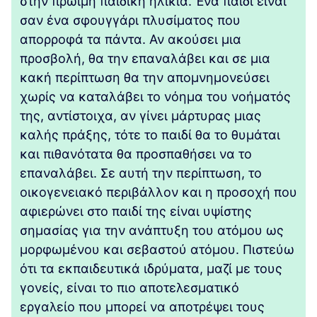
στην πρώιμη παιδική ηλικία. Ένα παιδί είναι
σαν ένα σφουγγάρι πλυσίματος που
απορροφά τα πάντα. Αν ακούσει μια
προσβολή, θα την επαναλάβει και σε μια
κακή περίπτωση θα την απομνημονεύσει
χωρίς να καταλάβει το νόημα του νοήματός
της, αντίστοιχα, αν γίνει μάρτυρας μιας
καλής πράξης, τότε το παιδί θα το θυμάται
και πιθανότατα θα προσπαθήσει να το
επαναλάβει. Σε αυτή την περίπτωση, το
οικογενειακό περιβάλλον και η προσοχή που
αφιερώνει στο παιδί της είναι υψίστης
σημασίας για την ανάπτυξη του ατόμου ως
μορφωμένου και σεβαστού ατόμου. Πιστεύω
ότι τα εκπαιδευτικά ιδρύματα, μαζί με τους
γονείς, είναι το πιο αποτελεσματικό
εργαλείο που μπορεί να αποτρέψει τους