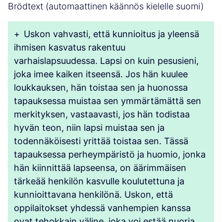
Brödtext (automaattinen käännös kielelle suomi)
+
Uskon vahvasti, että kunnioitus ja yleensä
ihmisen kasvatus rakentuu
varhaislapsuudessa. Lapsi on kuin pesusieni,
joka imee kaiken itseensä. Jos hän kuulee
loukkauksen, hän toistaa sen ja huonossa
tapauksessa muistaa sen ymmärtämättä sen
merkityksen, vastaavasti, jos hän todistaa
hyvän teon, niin lapsi muistaa sen ja
todennäköisesti yrittää toistaa sen. Tässä
tapauksessa perheympäristö ja huomio, jonka
hän kiinnittää lapseensa, on äärimmäisen
tärkeää henkilön kasvulle koulutettuna ja
kunnioittavana henkilönä. Uskon, että
oppilaitokset yhdessä vanhempien kanssa
ovat tehokkain väline, joka voi estää nuoria