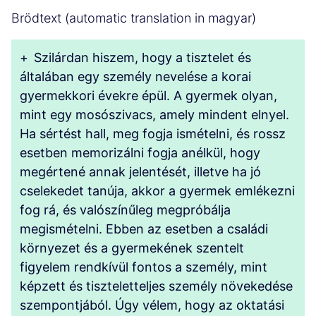
Brödtext (automatic translation in magyar)
+
Szilárdan hiszem, hogy a tisztelet és
általában egy személy nevelése a korai
gyermekkori évekre épül. A gyermek olyan,
mint egy mosószivacs, amely mindent elnyel.
Ha sértést hall, meg fogja ismételni, és rossz
esetben memorizálni fogja anélkül, hogy
megértené annak jelentését, illetve ha jó
cselekedet tanúja, akkor a gyermek emlékezni
fog rá, és valószínűleg megpróbálja
megismételni. Ebben az esetben a családi
környezet és a gyermekének szentelt
figyelem rendkívül fontos a személy, mint
képzett és tiszteletteljes személy növekedése
szempontjából. Úgy vélem, hogy az oktatási