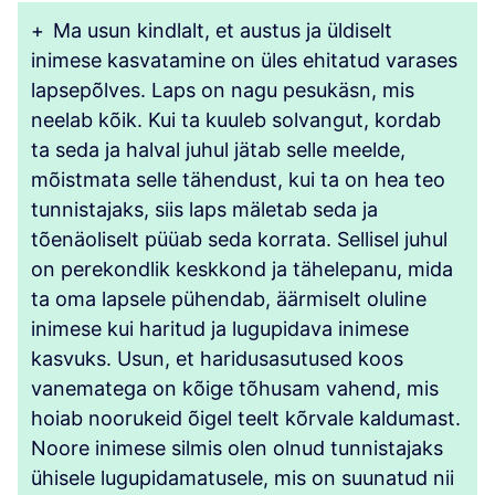
+
Ma usun kindlalt, et austus ja üldiselt
inimese kasvatamine on üles ehitatud varases
lapsepõlves. Laps on nagu pesukäsn, mis
neelab kõik. Kui ta kuuleb solvangut, kordab
ta seda ja halval juhul jätab selle meelde,
mõistmata selle tähendust, kui ta on hea teo
tunnistajaks, siis laps mäletab seda ja
tõenäoliselt püüab seda korrata. Sellisel juhul
on perekondlik keskkond ja tähelepanu, mida
ta oma lapsele pühendab, äärmiselt oluline
inimese kui haritud ja lugupidava inimese
kasvuks. Usun, et haridusasutused koos
vanematega on kõige tõhusam vahend, mis
hoiab noorukeid õigel teelt kõrvale kaldumast.
Noore inimese silmis olen olnud tunnistajaks
ühisele lugupidamatusele, mis on suunatud nii