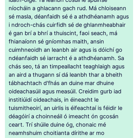
níocháin a ghlacann gach rud. Má chloiseann
sé masla, déanfaidh sé é a athdhéanamh agus
i ndroch-chás cuirfidh sé de ghlanmheabhair
é gan brí a bhrí a thuiscint, faoi seach, má
fhianaíonn sé gníomhas maith, ansin
cuimhneoidh an leanbh air agus is dóichí go
ndéanfaidh sé iarracht é a athdhéanamh. Sa
chás seo, tá an timpeallacht teaghlaigh agus
an aird a thugann sí dá leanbh thar a bheith
tábhachtach d'fhás an duine mar dhuine
oideachasúil agus measúil. Creidim gurb iad
institiúidí oideachais, in éineacht le
tuismitheoirí, an uirlis is éifeachtaí is féidir le
déagóirí a choinneáil ó imeacht ón gcosán
ceart. Trí shúile duine óg, chonaic mé
neamhshuim choitianta dírithe ar mo