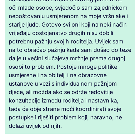
oči mlade osobe, svjedočio sam zajedničkom
nepoštovanju usmjerenom na moje vršnjake i
starije ljude. Gotovo svi oni koji na neki način
vrijeđaju dostojanstvo drugih nisu dobili
potrebnu pažnju svojih roditelja. Uvijek sam
na to obraćao pažnju kada sam došao do teze
da je u većini slučajeva mržnje prema drugoj
osobi to problem. Postoje mnoge politike
usmjerene i na obitelji i na obrazovne
ustanove u vezi s individualnom pažnjom
djece, ali možda ako se održe redovitije
konzultacije između roditelja i nastavnika,
tada će obje strane moći koordinirati svoje
postupke i riješiti problem koji, naravno, ne
dolazi uvijek od njih.