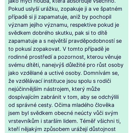
jako mycí houba, která absorbuje všechno.
Pokud uslyší urážku, zopakuje ji a ve špatném
případě si ji zapamatuje, aniž by pochopil
význam jejího významu, respektive pokud je
svědkem dobrého skutku, pak si to dítě
zapamatuje a s největší pravděpodobností se
to pokusí zopakovat. V tomto případě je
rodinné prostředí a pozornost, kterou věnuje
svému dítěti, nanejvýš důležité pro růst osoby
jako vzdělané a uctivé osoby. Domnívám se,
že vzdělávací instituce jsou spolu s rodiči
nejúčinnějším nástrojem, který může
dospívajícím zabránit v tom, aby se odchýlili
od správné cesty. Očima mladého člověka
jsem byl svědkem obecné neúcty vůči svým
vrstevníkům i starším lidem. Téměř všichni ti,
kteří nějakým způsobem urážejí důstojnost