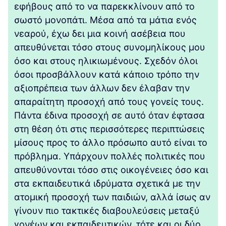
εφήβους από το να παρεκκλίνουν από το
σωστό μονοπάτι. Μέσα από τα μάτια ενός
νεαρού, έχω δει μια κοινή ασέβεια που
απευθύνεται τόσο στους συνομηλίκους μου
όσο και στους ηλικιωμένους. Σχεδόν όλοι
όσοι προσβάλλουν κατά κάποιο τρόπο την
αξιοπρέπεια των άλλων δεν έλαβαν την
απαραίτητη προσοχή από τους γονείς τους.
Πάντα έδινα προσοχή σε αυτό όταν έφτασα
στη θέση ότι στις περισσότερες περιπτώσεις
μίσους προς το άλλο πρόσωπο αυτό είναι το
πρόβλημα. Υπάρχουν πολλές πολιτικές που
απευθύνονται τόσο στις οικογένειες όσο και
στα εκπαιδευτικά ιδρύματα σχετικά με την
ατομική προσοχή των παιδιών, αλλά ίσως αν
γίνουν πιο τακτικές διαβουλεύσεις μεταξύ
γονέων και εκπαιδευτικών, τότε και οι δύο