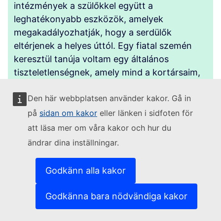
intézmények a szülőkkel együtt a
leghatékonyabb eszközök, amelyek
megakadályozhatják, hogy a serdülők
eltérjenek a helyes úttól. Egy fiatal szemén
keresztül tanúja voltam egy általános
tiszteletlenségnek, amely mind a kortársaim,
mind az idősebb emberek felé irányult. Szinte
Den här webbplatsen använder kakor. Gå in
mindazok, akik valamilyen módon megsértik
mások méltóságát, nem kapták meg a
på
sidan om kakor
eller länken i sidfoten för
szüleiktől a szükséges figyelmet. Erre mindig
att läsa mer om våra kakor och hur du
figyelmet fordítottam, amikor arra a tézisre
ändrar dina inställningar.
jutottam, hogy a legtöbb esetben a másik
személy iránti gyűlölet ez a probléma. Számos
Godkänn alla kakor
olyan politika létezik, amely mind a
családokra, mind az oktatási intézményekre
Godkänna bara nödvändiga kakor
irányul a gyermekek egyéni figyelmével
kapcsolatban, de talán ha a szülők és a