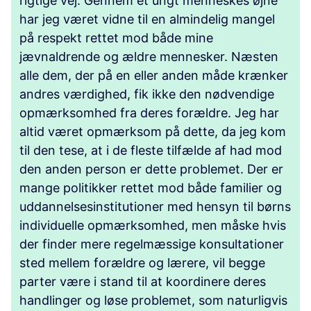
rigtige vej. Gennem et ungt menneskes øjne
har jeg været vidne til en almindelig mangel
på respekt rettet mod både mine
jævnaldrende og ældre mennesker. Næsten
alle dem, der på en eller anden måde krænker
andres værdighed, fik ikke den nødvendige
opmærksomhed fra deres forældre. Jeg har
altid været opmærksom på dette, da jeg kom
til den tese, at i de fleste tilfælde af had mod
den anden person er dette problemet. Der er
mange politikker rettet mod både familier og
uddannelsesinstitutioner med hensyn til børns
individuelle opmærksomhed, men måske hvis
der finder mere regelmæssige konsultationer
sted mellem forældre og lærere, vil begge
parter være i stand til at koordinere deres
handlinger og løse problemet, som naturligvis