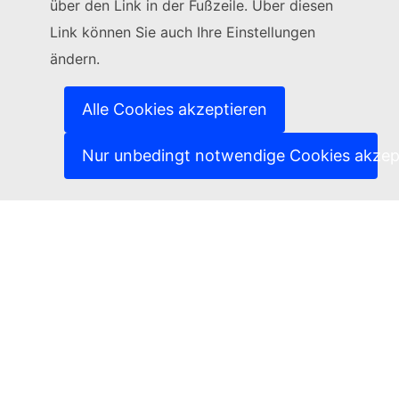
Folgen Sie der Europäischen Kommission
über den Link in der Fußzeile. Über diesen
Link können Sie auch Ihre Einstellungen
(Externer Link)
Kontakt
ändern.
(Externer Link)
IT-Sicherheitslücke melden
(Externer Link)
Sprachen auf unseren Websites
(Externer Link)
Cookies
Alle Cookies akzeptieren
(Externer Link)
Schutz der Privatsphäre
(Externer Link)
Rechtlicher Hinweis
Nur unbedingt notwendige Cookies akzep
Zugänglichkeit