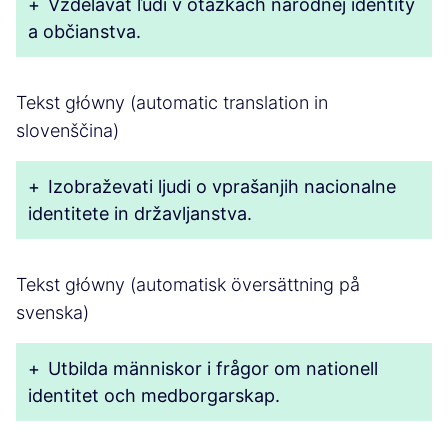
+
Vzdelávať ľudí v otázkach národnej identity
a občianstva.
Tekst główny (automatic translation in
slovenščina)
+
Izobraževati ljudi o vprašanjih nacionalne
identitete in državljanstva.
Tekst główny (automatisk översättning på
svenska)
+
Utbilda människor i frågor om nationell
identitet och medborgarskap.