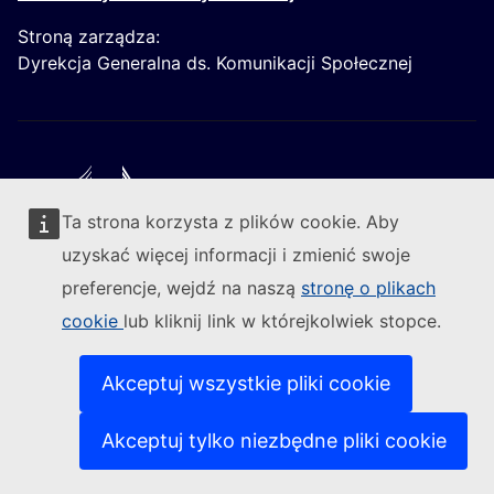
Stroną zarządza:
Dyrekcja Generalna ds. Komunikacji Społecznej
Ta strona korzysta z plików cookie. Aby
Obserwuj Komisję Europejską
uzyskać więcej informacji i zmienić swoje
preferencje, wejdź na naszą
stronę o plikach
(Link zewnętrzny)
Kontakt
cookie
lub kliknij link w którejkolwiek stopce.
(Link ze
Zgłoś lukę w zabezpieczeniach informatycznych
(Link zewn
Nasze strony w różnych wersjach językowych
(Link zewnętrzny)
Pliki cookie
Akceptuj wszystkie pliki cookie
(Link zewnętrzny)
Polityka prywatności
(Link zewnętrzny)
Zastrzeżenia prawne
Akceptuj tylko niezbędne pliki cookie
Dostępność treści