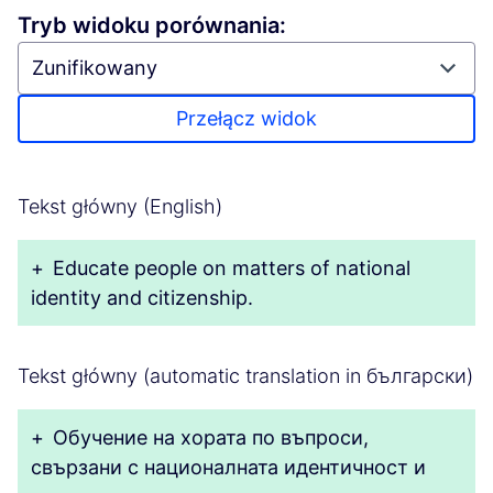
Tryb widoku porównania:
Przełącz widok
Tekst główny (English)
+
Educate people on matters of national
identity and citizenship.
Tekst główny (automatic translation in български)
+
Обучение на хората по въпроси,
свързани с националната идентичност и