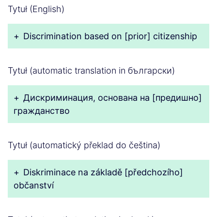
Tytuł (English)
+
Discrimination based on [prior] citizenship
Tytuł (automatic translation in български)
+
Дискриминация, основана на [предишно]
гражданство
Tytuł (automatický překlad do čeština)
+
Diskriminace na základě [předchozího]
občanství