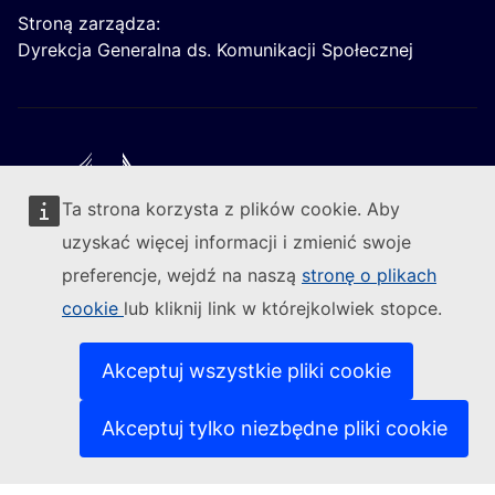
Stroną zarządza:
Dyrekcja Generalna ds. Komunikacji Społecznej
Ta strona korzysta z plików cookie. Aby
Obserwuj Komisję Europejską
uzyskać więcej informacji i zmienić swoje
preferencje, wejdź na naszą
stronę o plikach
(Link zewnętrzny)
Kontakt
cookie
lub kliknij link w którejkolwiek stopce.
(Link ze
Zgłoś lukę w zabezpieczeniach informatycznych
(Link zewn
Nasze strony w różnych wersjach językowych
(Link zewnętrzny)
Pliki cookie
Akceptuj wszystkie pliki cookie
(Link zewnętrzny)
Polityka prywatności
(Link zewnętrzny)
Zastrzeżenia prawne
Akceptuj tylko niezbędne pliki cookie
Dostępność treści