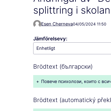
splittring i skolan
Esen Cherneva
04/05/2024 11:50
Jämförelsevy:
Brödtext (български)
+
Повече психолози, които с вси
Brödtext (automatický překl