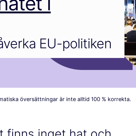
atet i
verka EU-politiken
atiska översättningar är inte alltid 100 % korrekta.
 finns inget hat och