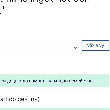
."
Växla vy
чки деца и да помагат на млади семейства!
ad do čeština)