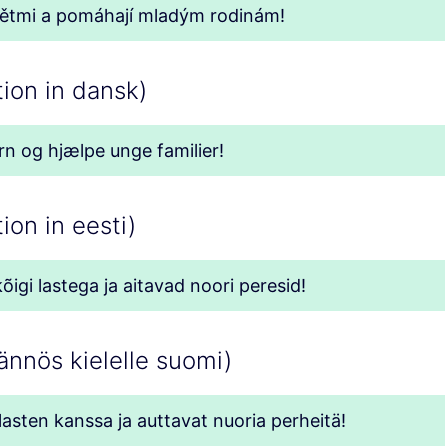
 dětmi a pomáhají mladým rodinám!
tion in dansk)
rn og hjælpe unge familier!
ion in eesti)
gi lastega ja aitavad noori peresid!
nnös kielelle suomi)
lasten kanssa ja auttavat nuoria perheitä!