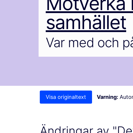
Motverka h
samhället
Var med och på
Visa originaltext
Varning:
Autom
Ändringar av "Det