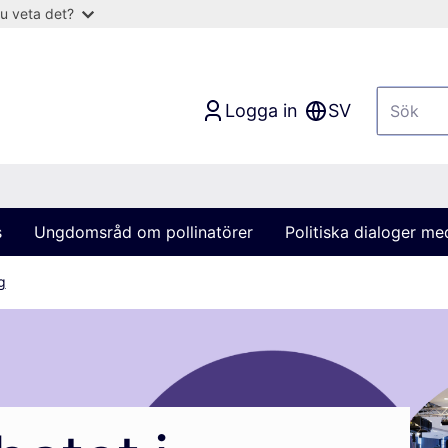
u veta det?
Logga in
SV
s
Ungdomsråd om pollinatörer
Politiska dialoger m
g