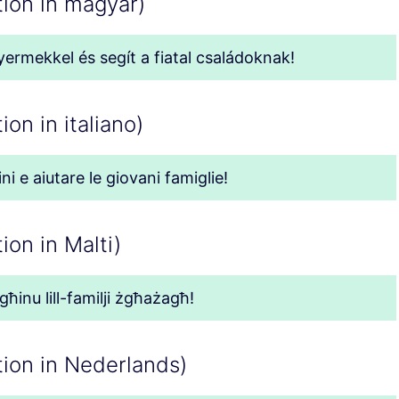
tion in magyar)
ermekkel és segít a fiatal családoknak!
on in italiano)
ni e aiutare le giovani famiglie!
ion in Malti)
jgħinu lill-familji żgħażagħ!
tion in Nederlands)