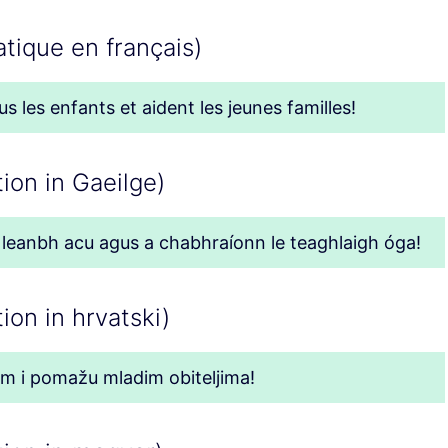
tique en français)
 les enfants et aident les jeunes familles!
ion in Gaeilge)
h leanbh acu agus a chabhraíonn le teaghlaigh óga!
ion in hrvatski)
om i pomažu mladim obiteljima!