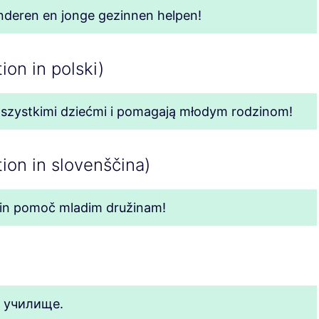
inderen en jonge gezinnen helpen!
ion in polski)
wszystkimi dziećmi i pomagają młodym rodzinom!
ion in slovenščina)
i in pomoč mladim družinam!
в училище.