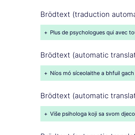
Brödtext (traduction automa
+
Plus de psychologues qui avec tous
Brödtext (automatic translat
+
Níos mó síceolaithe a bhfuil gac
Brödtext (automatic translat
+
Više psihologa koji sa svom djec