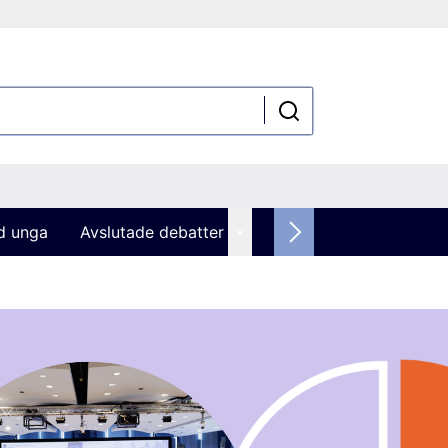
ed unga
Avslutade debatter