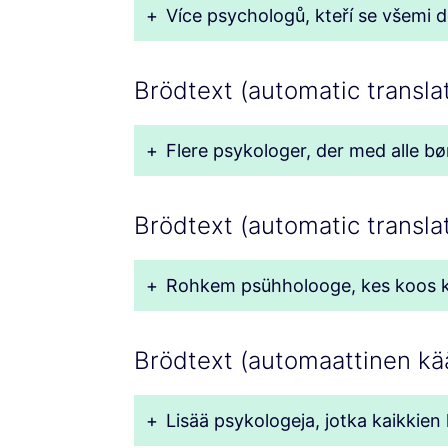
+
Více psychologů, kteří se všemi
Brödtext (automatic transla
+
Flere psykologer, der med alle bø
Brödtext (automatic translat
+
Rohkem psühholooge, kes koos kõi
Brödtext (automaattinen kää
+
Lisää psykologeja, jotka kaikkien 