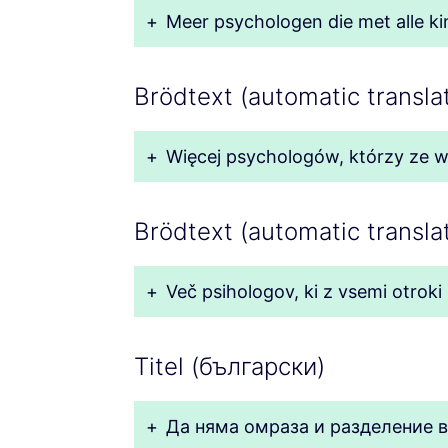
+
Meer psychologen die met alle k
Brödtext (automatic translat
+
Więcej psychologów, którzy ze 
Brödtext (automatic translat
+
Več psihologov, ki z vsemi otrok
Titel (български)
+
Да няма омраза и разделение 