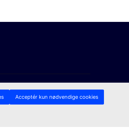
es
Acceptér kun nødvendige cookies
k)
(Eksternt link)
meddelelse
Tilgængelighed