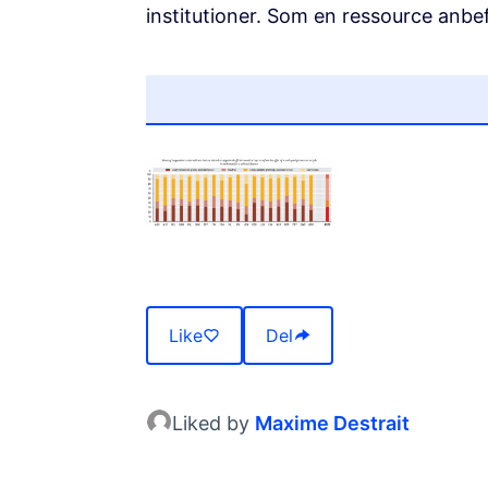
institutioner. Som en ressource anbe
(Opens in new tab)
Like
Del
Liked by
Maxime Destrait