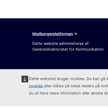
Medborgerplatformen
Dette website administreres af:
Generaldirektoratet for Kommunikation
Dette websted bruger cookies. Du kan gå 
cookies
eller klikke på linket neders på hvi
Følg Europa-Kommissionen
du vil have mere information eller ændre din
(Eksternt link)
Indberet en IT-sårbarhed
Sprog på vore