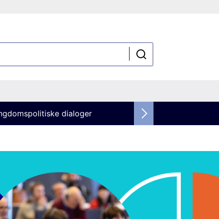
ngdomspolitiske dialoger