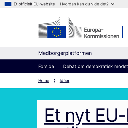
Et officielt EU-website
Hvordan kan du vide det?
Medborgerplatformen
Forside
Debat om demokratisk modst
Home
Idéer
Et nyt EU-