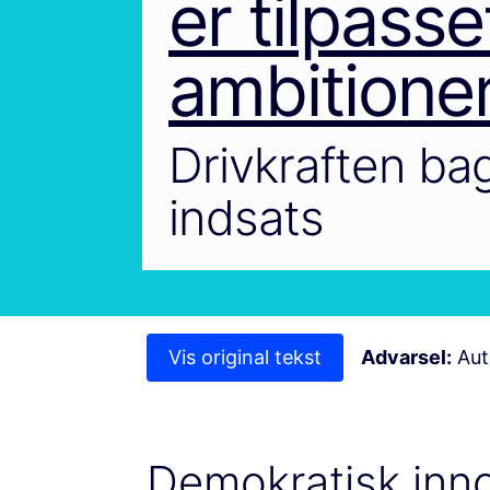
er tilpasse
ambitione
Drivkraften ba
indsats
Vis original tekst
Advarsel:
Auto
Demokratisk inn