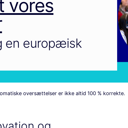
t vores
r
g en europæisk
matiske oversættelser er ikke altid 100 % korrekte.
ovation og