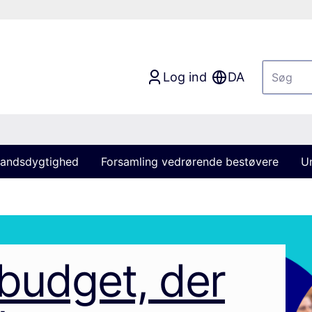
Log ind
DA
andsdygtighed
Forsamling vedrørende bestøvere
U
budget, der