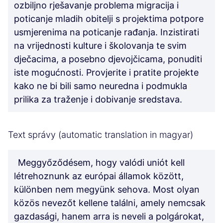
ozbiljno rješavanje problema migracija i
poticanje mladih obitelji s projektima potpore
usmjerenima na poticanje rađanja. Inzistirati
na vrijednosti kulture i školovanja te svim
dječacima, a posebno djevojčicama, ponuditi
iste mogućnosti. Provjerite i pratite projekte
kako ne bi bili samo neuredna i podmukla
prilika za traženje i dobivanje sredstava.
Text správy (automatic translation in magyar)
Meggyőződésem, hogy valódi uniót kell
létrehoznunk az európai államok között,
különben nem megyünk sehova. Most olyan
közös nevezőt kellene találni, amely nemcsak
gazdasági, hanem arra is neveli a polgárokat,