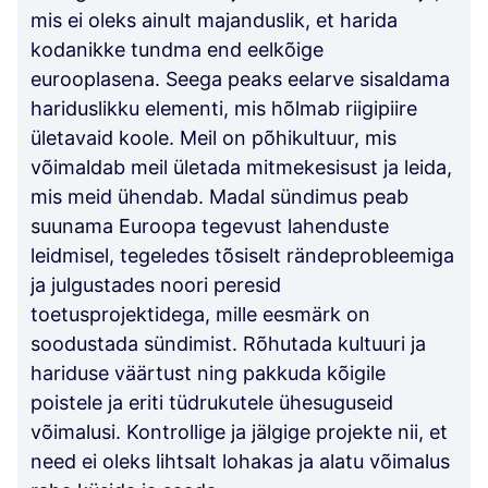
mis ei oleks ainult majanduslik, et harida
kodanikke tundma end eelkõige
eurooplasena. Seega peaks eelarve sisaldama
hariduslikku elementi, mis hõlmab riigipiire
ületavaid koole. Meil on põhikultuur, mis
võimaldab meil ületada mitmekesisust ja leida,
mis meid ühendab. Madal sündimus peab
suunama Euroopa tegevust lahenduste
leidmisel, tegeledes tõsiselt rändeprobleemiga
ja julgustades noori peresid
toetusprojektidega, mille eesmärk on
soodustada sündimist. Rõhutada kultuuri ja
hariduse väärtust ning pakkuda kõigile
poistele ja eriti tüdrukutele ühesuguseid
võimalusi. Kontrollige ja jälgige projekte nii, et
need ei oleks lihtsalt lohakas ja alatu võimalus