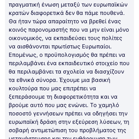
πραγματική ένωση μεταξύ των ευρωπαϊκών
κρατών διαφορετικά δεν θα πάμε πουθενά.
Θα ήταν τώρα απαραίτητο να βρεθεί ένας
κοινός παρονομαστής που να μην είναι μόνο
οικονομικός, να εκπαιδεύσει τους πολίτες
να αισθάνονται πρωτίστως Ευρωπαίοι.
Επομένως, ο προϋπολογισμός θα πρέπει να
περιλαμβάνει ένα εκπαιδευτικό στοιχείο που
θα περιλαμβάνει τα σχολεία να διασχίζουν
τα εθνικά σύνορα. Έχουμε μια βασική
κουλτούρα που μας επιτρέπει να
ξεπεράσουμε τη διαφορετικότητα και να
βρούμε αυτό που μας ενώνει. Το χαμηλό
ποσοστό γεννήσεων πρέπει να οδηγήσει την
ευρωπαϊκή δράση στην εξεύρεση λύσεων, τη
σοβαρή αντιμετώπιση του προβλήματος της
μετανάστευσης και την ενθάρρυνση των