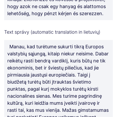
hogy azok ne csak egy hanyag és alattomos
lehetőség, hogy pénzt kérjen és szerezzen.
Text správy (automatic translation in lietuvių)
Manau, kad turėtume sukurti tikrą Europos
valstybių sąjungą, kitaip niekur neisime. Dabar
reikėtų rasti bendrą vardiklį, kuris būtų ne tik
ekonominis, bet ir šviestų piliečius, kad jie
pirmiausia jaustųsi europiečiais. Taigi į
biudžetą turėtų būti įtrauktas švietimo
punktas, pagal kurį mokyklos turėtų kirsti
nacionalines sienas. Mes turime pagrindinę
kultūrą, kuri leidžia mums įveikti įvairovę ir
rasti tai, kas mus vienija. Mažas gimstamumas