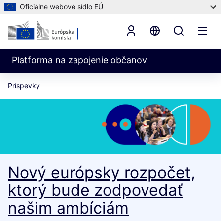
Oficiálne webové sídlo EÚ
Platforma na zapojenie občanov
Príspevky
Nový európsky rozpočet,
ktorý bude zodpovedať
našim ambíciám