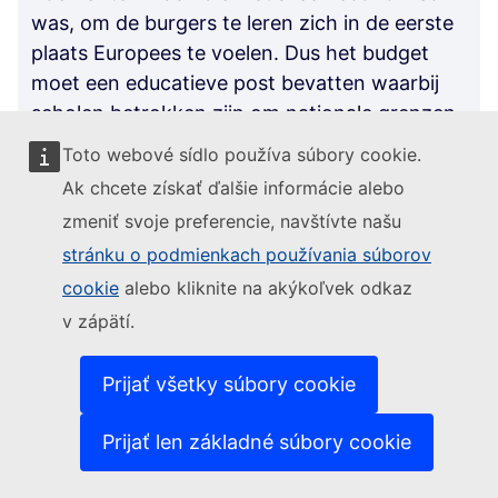
was, om de burgers te leren zich in de eerste
plaats Europees te voelen. Dus het budget
moet een educatieve post bevatten waarbij
scholen betrokken zijn om nationale grenzen
te overschrijden. We hebben een basiscultuur
Toto webové sídlo používa súbory cookie.
die ons in staat stelt om diversiteit te
Ak chcete získať ďalšie informácie alebo
overwinnen en te vinden wat ons verenigt.
zmeniť svoje preferencie, navštívte našu
Het lage geboortecijfer moet Europese actie
stránku o podmienkach používania súborov
stimuleren om oplossingen te vinden, het
cookie
alebo kliknite na akýkoľvek odkaz
migratieprobleem serieus aan te pakken en
v zápätí.
jonge gezinnen aan te moedigen met
ondersteuningsprojecten die gericht zijn op
het stimuleren van geboorten. Aandringen op
Prijať všetky súbory cookie
de waarde van cultuur en scholing en alle
Prijať len základné súbory cookie
jongens en vooral meisjes dezelfde kansen
bieden. Controleer en volg de projecten,