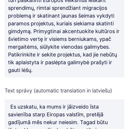
turi paskatinti Europos veiksmus ieškant
sprendimų, rimtai sprendžiant migracijos
problemą ir skatinant jaunas šeimas vykdyti
paramos projektus, kuriais siekiama skatinti
gimdymą. Primygtinai akcentuokite kultūros ir
švietimo vertę ir visiems berniukams, ypač
mergaitėms, siūlykite vienodas galimybes.
Patikrinkite ir sekite projektus, kad jie nebūtų
tik aplaistyta ir paslėpta galimybė prašyti ir
gauti lėšų.
Text správy (automatic translation in latviešu)
Es uzskatu, ka mums ir jāizveido īsta
savienība starp Eiropas valstīm, pretējā
gadījumā mēs nekur neiesim. Tagad būtu