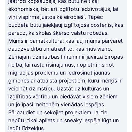
jāatrod kopsaucējs, kas būtu ne tikai
ekonomisks, bet arī izglītotu iedzīvotājus, lai
viņi vispirms justos kā eiropieši. Tāpēc
budžetā būtu jāiekļauj izglītojošs postenis, kas
paredz, ka skolas šķērso valstu robežas.
Mums ir pamatkultūra, kas ļauj mums pārvarēt
daudzveidību un atrast to, kas mūs vieno.
Zemajam dzimstības līmenim ir jāvirza Eiropas
rīcība, lai rastu risinājumus, nopietni risinot
migrācijas problēmu un iedrošinot jaunās
ģimenes ar atbalsta projektiem, kuru mērķis ir
veicināt dzimstību. Uzstāt uz kultūras un
izglītības vērtību un piedāvāt visiem zēniem
un jo īpaši meitenēm vienādas iespējas.
Pārbaudiet un sekojiet projektiem, lai tie
nebūtu tikai apliets un sneaky iespēja lūgt un
iegūt līdzekļus.