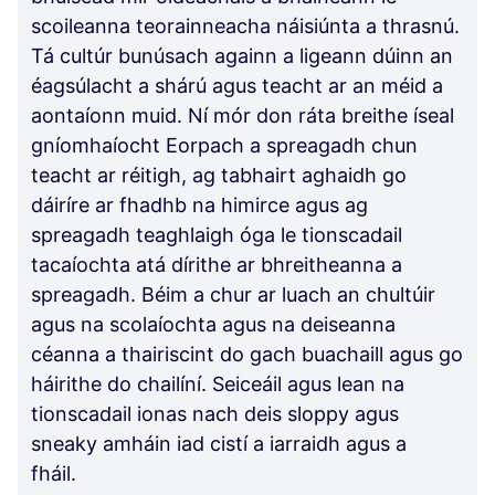
scoileanna teorainneacha náisiúnta a thrasnú.
Tá cultúr bunúsach againn a ligeann dúinn an
éagsúlacht a shárú agus teacht ar an méid a
aontaíonn muid. Ní mór don ráta breithe íseal
gníomhaíocht Eorpach a spreagadh chun
teacht ar réitigh, ag tabhairt aghaidh go
dáiríre ar fhadhb na himirce agus ag
spreagadh teaghlaigh óga le tionscadail
tacaíochta atá dírithe ar bhreitheanna a
spreagadh. Béim a chur ar luach an chultúir
agus na scolaíochta agus na deiseanna
céanna a thairiscint do gach buachaill agus go
háirithe do chailíní. Seiceáil agus lean na
tionscadail ionas nach deis sloppy agus
sneaky amháin iad cistí a iarraidh agus a
fháil.