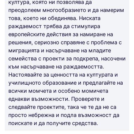
култура, която ни позволява да
преодолеем многообразието и да намерим
това, което ни обединява. Ниската
раждаемост трябва да стимулира
европейските действия за намиране на
решения, сериозно справяне с проблема с
миграцията и насърчаване на младите
семейства с проекти за подкрепа, насочени
към насърчаване на раждаемостта.
Настоявайте за ценността на културата и
училищното образование и предлагайте на
всички момчета и особено момичета
еднакви възможности. Проверете и
следвайте проектите, така че те да не са
просто небрежна и подла възможност да
поискате и да получите средства.