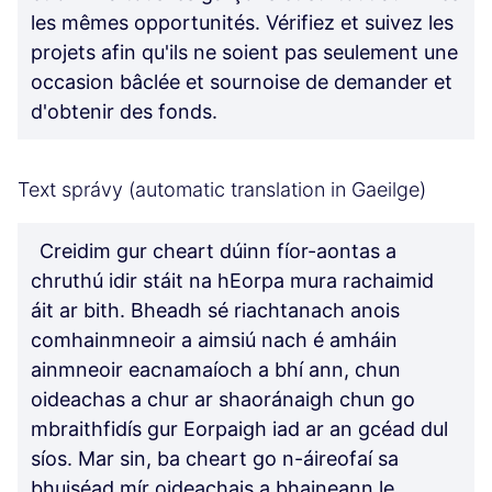
les mêmes opportunités. Vérifiez et suivez les
projets afin qu'ils ne soient pas seulement une
occasion bâclée et sournoise de demander et
d'obtenir des fonds.
Text správy (automatic translation in Gaeilge)
Creidim gur cheart dúinn fíor-aontas a
chruthú idir stáit na hEorpa mura rachaimid
áit ar bith. Bheadh sé riachtanach anois
comhainmneoir a aimsiú nach é amháin
ainmneoir eacnamaíoch a bhí ann, chun
oideachas a chur ar shaoránaigh chun go
mbraithfidís gur Eorpaigh iad ar an gcéad dul
síos. Mar sin, ba cheart go n-áireofaí sa
bhuiséad mír oideachais a bhaineann le