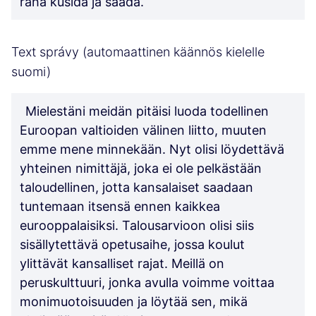
raha küsida ja saada.
Text správy (automaattinen käännös kielelle
suomi)
Mielestäni meidän pitäisi luoda todellinen
Euroopan valtioiden välinen liitto, muuten
emme mene minnekään. Nyt olisi löydettävä
yhteinen nimittäjä, joka ei ole pelkästään
taloudellinen, jotta kansalaiset saadaan
tuntemaan itsensä ennen kaikkea
eurooppalaisiksi. Talousarvioon olisi siis
sisällytettävä opetusaihe, jossa koulut
ylittävät kansalliset rajat. Meillä on
peruskulttuuri, jonka avulla voimme voittaa
monimuotoisuuden ja löytää sen, mikä