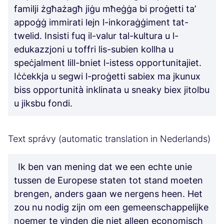
familji żgħażagħ jiġu mħeġġa bi proġetti ta’
appoġġ immirati lejn l-inkoraġġiment tat-
twelid. Insisti fuq il-valur tal-kultura u l-
edukazzjoni u toffri lis-subien kollha u
speċjalment lill-bniet l-istess opportunitajiet.
Iċċekkja u segwi l-proġetti sabiex ma jkunux
biss opportunità inklinata u sneaky biex jitolbu
u jiksbu fondi.
Text správy (automatic translation in Nederlands)
Ik ben van mening dat we een echte unie
tussen de Europese staten tot stand moeten
brengen, anders gaan we nergens heen. Het
zou nu nodig zijn om een gemeenschappelijke
noemer te vinden die niet alleen economisch