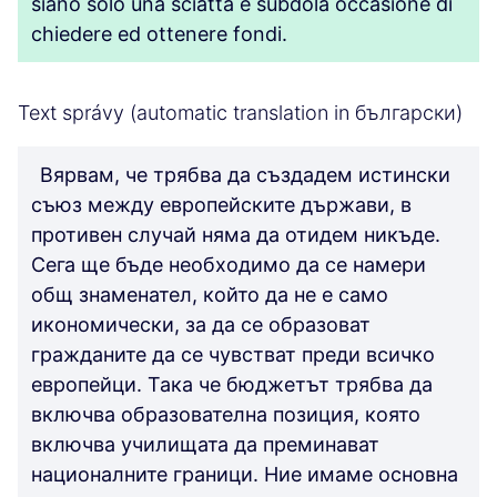
siano solo una sciatta e subdola occasione di
chiedere ed ottenere fondi.
Text správy (automatic translation in български)
Вярвам, че трябва да създадем истински
съюз между европейските държави, в
противен случай няма да отидем никъде.
Сега ще бъде необходимо да се намери
общ знаменател, който да не е само
икономически, за да се образоват
гражданите да се чувстват преди всичко
европейци. Така че бюджетът трябва да
включва образователна позиция, която
включва училищата да преминават
националните граници. Ние имаме основна