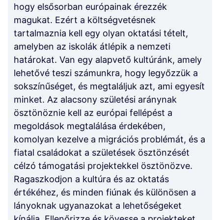
hogy elsősorban európainak érezzék
magukat. Ezért a költségvetésnek
tartalmaznia kell egy olyan oktatási tételt,
amelyben az iskolák átlépik a nemzeti
határokat. Van egy alapvető kultúránk, amely
lehetővé teszi számunkra, hogy legyőzzük a
sokszínűséget, és megtaláljuk azt, ami egyesít
minket. Az alacsony születési aránynak
ösztönöznie kell az európai fellépést a
megoldások megtalálása érdekében,
komolyan kezelve a migrációs problémát, és a
fiatal családokat a születések ösztönzését
célzó támogatási projektekkel ösztönözve.
Ragaszkodjon a kultúra és az oktatás
értékéhez, és minden fiúnak és különösen a
lányoknak ugyanazokat a lehetőségeket
kínálja. Ellenőrizze és kövesse a projekteket,