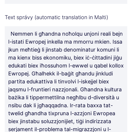
Text správy (automatic translation in Malti)
Nemmen li għandna noħolqu unjoni reali bejn
l-istati Ewropej inkella ma mmorru mkien. Issa
jkun meħtieġ li jinstab denominatur komuni li
ma kienx biss ekonomiku, biex iċ-ċittadini jiġu
edukati biex iħossuhom l-ewwel u qabel kollox
Ewropej. Għalhekk il-baġit għandu jinkludi
partita edukattiva li tinvolvi l-iskejjel biex
jaqsmu l-fruntieri nazzjonali. Għandna kultura
bażika li tippermettilna negħlbu d-diversità u
nsibu dak li jgħaqqadna. Ir-rata baxxa tat-
twelid għandha tixpruna l-azzjoni Ewropea
biex jinstabu soluzzjonijiet, tiġi indirizzata
serjament il-problema tal-migrazzjoni u l-