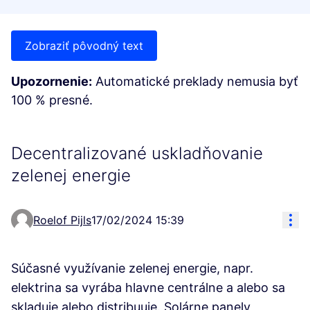
Zobraziť pôvodný text
Upozornenie:
Automatické preklady nemusia byť
100 % presné.
Decentralizované uskladňovanie
zelenej energie
Res
Roelof Pijls
17/02/2024 15:39
Súčasné využívanie zelenej energie, napr.
elektrina sa vyrába hlavne centrálne a alebo sa
skladuje alebo distribuuje. Solárne panely,