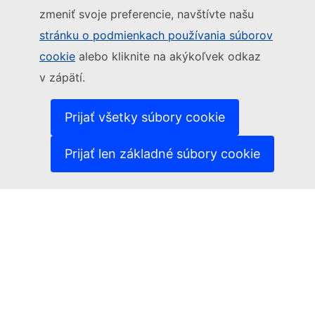
zmeniť svoje preferencie, navštívte našu
Sledujte Európsku komisiu
stránku o podmienkach používania súborov
cookie
alebo kliknite na akýkoľvek odkaz
(Externý odkaz)
Kontakt
v zápätí.
(Externý odkaz)
Nahlásiť IT zraniteľnosť
(Externý odkaz)
Jazyky na našich webových stránkach
(Externý odkaz)
Súbory cookies
Prijať všetky súbory cookie
(Externý odkaz)
Politika ochrany osobných údajov
(Externý odkaz)
Právne upozornenie
Prijať len základné súbory cookie
Prístupnosť