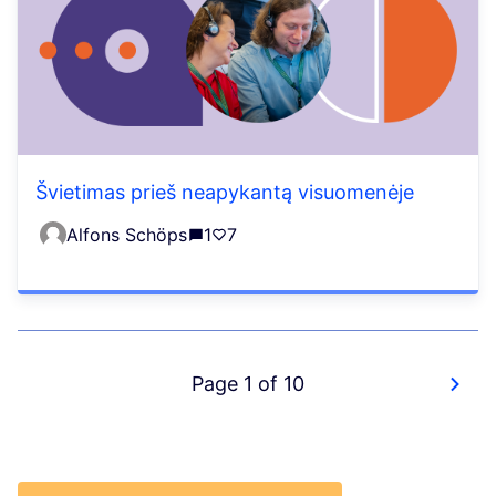
Švietimas prieš neapykantą visuomenėje
Alfons Schöps
1
7
Page 1 of 10