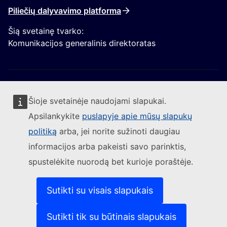
Piliečių dalyvavimo platforma
Šią svetainę tvarko:
Komunikacijos generalinis direktoratas
Šioje svetainėje naudojami slapukai.
Apsilankykite
puslapyje apie mūsų slapukų
Sekite Europos Komisijos naujienas
politiką
arba, jei norite sužinoti daugiau
informacijos arba pakeisti savo parinktis,
(Išorės nuoroda)
Susisiekite su mumis
spustelėkite nuorodą bet kurioje poraštėje.
(Išorės nuoroda)
Pranešti apie IT pažeidžiamumą
(Išorės nuoroda)
Kalbos mūsų interneto svetainėse
(Išorės nuoroda)
Slapukai
Sutikti su visais slapukais
(Išorės nuoroda)
Privatumo politika
(Išorės nuoroda)
Teisinis pranešimas
Sutikti tik su būtinais slapukais
Prieinamumas