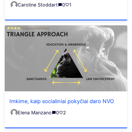
Caroline Stoddart
0
1
Imkime, kaip socialiniai pokyčiai daro NVO
Elena Manzano
0
2