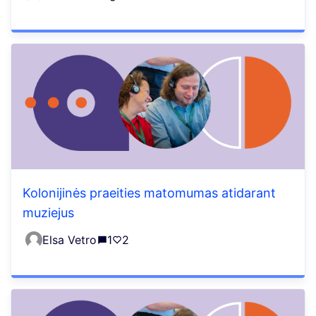
Kolonijinės praeities matomumas atidarant
muziejus
Elsa Vetro
1
2