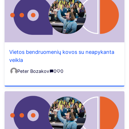
Vietos bendruomenių kovos su neapykanta
veikla
Peter Bozakov
0
0