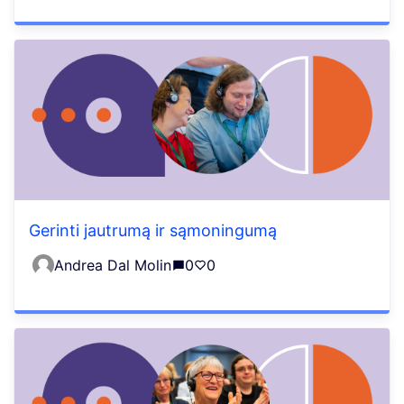
Gerinti jautrumą ir sąmoningumą
Andrea Dal Molin
0
0