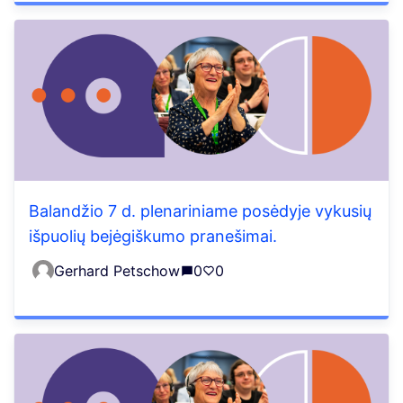
Balandžio 7 d. plenariniame posėdyje vykusių
išpuolių bejėgiškumo pranešimai.
Gerhard Petschow
0
0