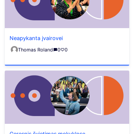
Neapykanta įvairovei
Thomas Roland
0
0
Geresnis švietimas mokyklose