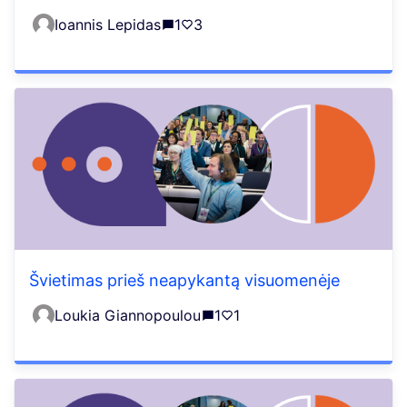
Ioannis Lepidas
1
3
Švietimas prieš neapykantą visuomenėje
Loukia Giannopoulou
1
1