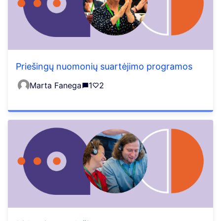
Priešingų nuomonių suartėjimo programos
Marta Fanega
1
2