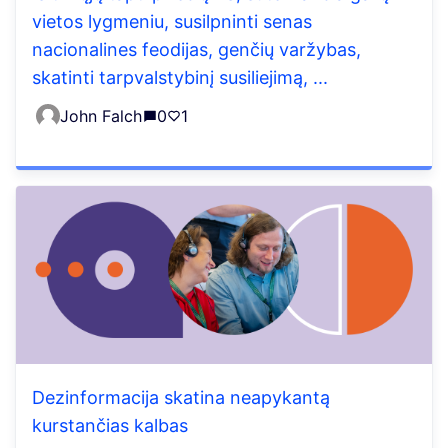
vietos lygmeniu, susilpninti senas
nacionalines feodijas, genčių varžybas,
skatinti tarpvalstybinį susiliejimą, ...
John Falch
0
1
Dezinformacija skatina neapykantą
kurstančias kalbas