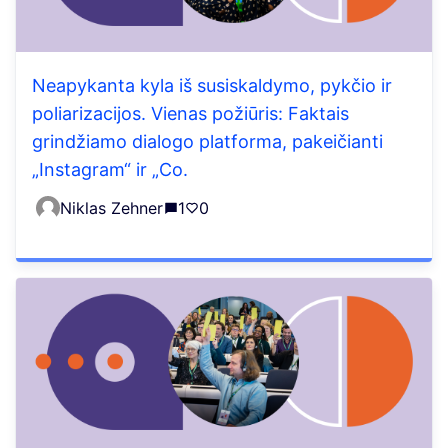
Neapykanta kyla iš susiskaldymo, pykčio ir
poliarizacijos. Vienas požiūris: Faktais
grindžiamo dialogo platforma, pakeičianti
„Instagram“ ir „Co.
Niklas Zehner
1
0