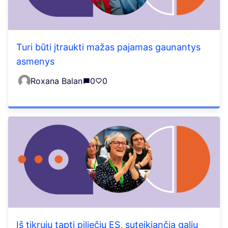
Turi būti įtraukti mažas pajamas gaunantys
asmenys
Roxana Balan
0
0
Iš tikrųjų tapti piliečių ES, suteikiančia galių