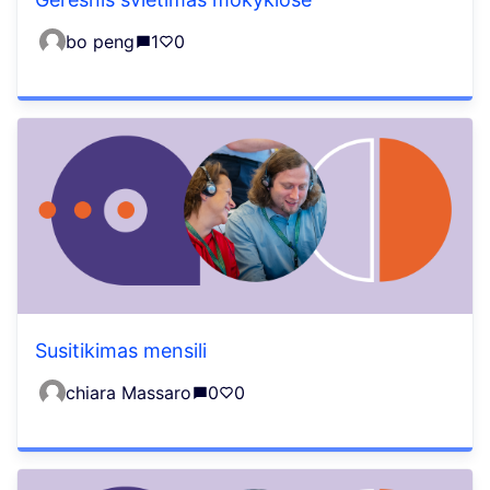
bo peng
1
0
Susitikimas mensili
chiara Massaro
0
0