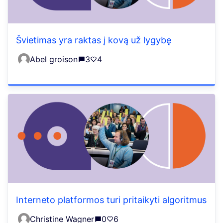
Švietimas yra raktas į kovą už lygybę
Abel groison
3
4
Interneto platformos turi pritaikyti algoritmus
Christine Wagner
0
6