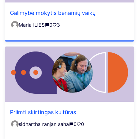
Galimybė mokytis benamių vaikų
Maria ILIES
0
3
Priimti skirtingas kultūras
sidhartha ranjan saha
0
0