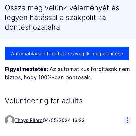
Ossza meg velünk véleményét és
legyen hatással a szakpolitikai
döntéshozatalra
Automatikusan fordított szövegek megjelenítése
Figyelmeztetés:
Az automatikus fordítások nem
biztos, hogy 100%-ban pontosak.
Volunteering for adults
Res
Thays Ellero
04/05/2024 16:23