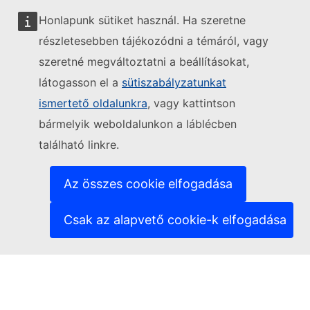
Honlapunk sütiket használ. Ha szeretne
részletesebben tájékozódni a témáról, vagy
szeretné megváltoztatni a beállításokat,
látogasson el a
sütiszabályzatunkat
Kövesse az Európai Bizottságot
ismertető oldalunkra
, vagy kattintson
bármelyik weboldalunkon a láblécben
(Külső hivatkozás)
Kapcsolatfelvétel
található linkre.
(Külső hivatkozás)
Informatikai sebezhetőség bejelentése
(Külső hivatkozás)
Nyelvek a weboldalainkon
(Külső hivatkozás)
Cookie-k
Az összes cookie elfogadása
(Külső hivatkozás)
Adatvédelem
(Külső hivatkozás)
Jogi nyilatkozat
Csak az alapvető cookie-k elfogadása
Hozzáférhetőség