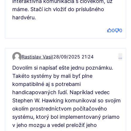
interaktívna komunikäcia s človekom, už
máme. Stačí ich vložiť do príslušného
hardvéru.
0
0
Rastislav Vasil
28/09/2025 21:24
…
Comment 15907
Dovolím si napísať ešte jednu poznámku.
Takéto systémy by mali byť plne
kompatibilné aj s potrebami
handicapovaných ľudí. Napríklad vedec
Stephen W. Hawking komunikoval so svojim
okolím prostredníctvom počítačového
systému, ktorý bol implementovaný priamo
v jeho mozgu a vedel preložiť jeho