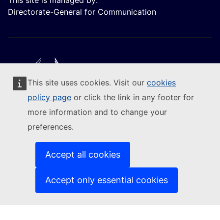
This site is managed by:
Directorate-General for Communication
This site uses cookies. Visit our
cookies
Follow the European Commission
policy page
or click the link in any footer for
more information and to change your
(External link)
Contact us
preferences.
(External link)
Report an IT vulnerability
(External link)
Languages on our websites
(External link)
Cookies
Accept all cookies
(External link)
Privacy policy
(External link)
Legal notice
Accept only essential cookies
Accessibility