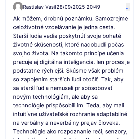
Rastislav Vasil
28/09/2025 20:49
…
Comment 15874
Ak môžem, drobnú poznámku. Samozrejme
celoživotné vzdelávanie je jedna cesta.
Starší ľudia vedia poskytnúť svoje bohaté
životné skúsenosti, ktoré nadobudli počas
svojho života. Na takomto princípe učenia
pracuje aj digitálna inteligencia, len proces je
podstatne rýchlejší. Skúsme však problém
so zapojením starších ľudí otočiť. Tak, aby
sa starší ľudia nemuseli prispôsobovať
novým technológiám, ale aby sa
technológie prispôsobili im. Teda, aby mali
intuitívne užívateľské rozhranie adaptabilné
na verbálny a neverbálny prejav človeka.
Technolôgie ako rozpoznanie reči, senzory,