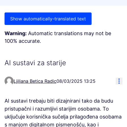
Show automatically-translated text
Warning:
Automatic translations may not be
100% accurate.
AI sustavi za starije
Res
Ljiljana Betica Radic
08/03/2025 13:25
AI sustavi trebaju biti dizajnirani tako da budu
pristupačni i razumljivi starijim osobama. To
uključuje korisnička sučelja prilagođena osobama
s manjom digitalnom pismenošću, kao i