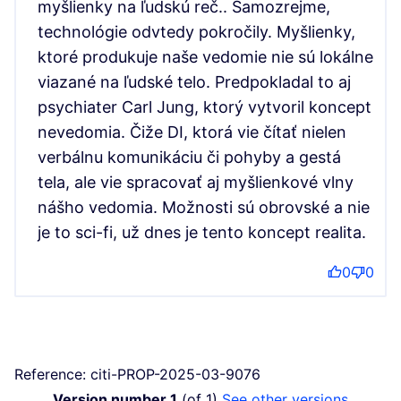
myšlienky na ľudskú reč.. Samozrejme,
technológie odvtedy pokročily. Myšlienky,
ktoré produkuje naše vedomie nie sú lokálne
viazané na ľudské telo. Predpokladal to aj
psychiater Carl Jung, ktorý vytvoril koncept
nevedomia. Čiže DI, ktorá vie čítať nielen
verbálnu komunikáciu či pohyby a gestá
tela, ale vie spracovať aj myšlienkové vlny
nášho vedomia. Možnosti sú obrovské a nie
je to sci-fi, už dnes je tento koncept realita.
0
0
Reference: citi-PROP-2025-03-9076
Version number 1
(of 1)
see other versions