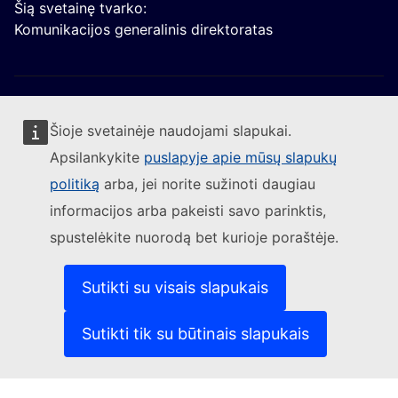
Šią svetainę tvarko:
Komunikacijos generalinis direktoratas
Šioje svetainėje naudojami slapukai.
Apsilankykite
puslapyje apie mūsų slapukų
Sekite Europos Komisijos naujienas
politiką
arba, jei norite sužinoti daugiau
informacijos arba pakeisti savo parinktis,
(Išorės nuoroda)
Susisiekite su mumis
spustelėkite nuorodą bet kurioje poraštėje.
(Išorės nuoroda)
Pranešti apie IT pažeidžiamumą
(Išorės nuoroda)
Kalbos mūsų interneto svetainėse
(Išorės nuoroda)
Slapukai
Sutikti su visais slapukais
(Išorės nuoroda)
Privatumo politika
(Išorės nuoroda)
Teisinis pranešimas
Sutikti tik su būtinais slapukais
Prieinamumas