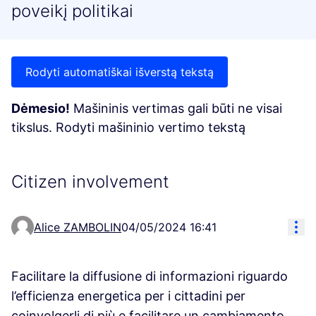
poveikį politikai
Rodyti automatiškai išverstą tekstą
Dėmesio!
Mašininis vertimas gali būti ne visai
tikslus. Rodyti mašininio vertimo tekstą
Citizen involvement
Res
Alice ZAMBOLIN
04/05/2024 16:41
Facilitare la diffusione di informazioni riguardo
l’efficienza energetica per i cittadini per
coinvolgerli di più e facilitare un cambiamento