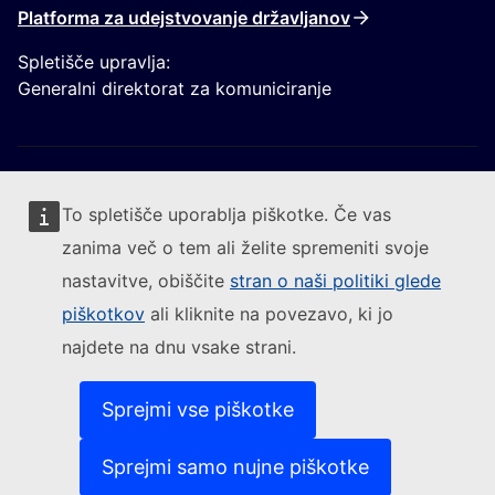
Platforma za udejstvovanje državljanov
Spletišče upravlja:
Generalni direktorat za komuniciranje
To spletišče uporablja piškotke. Če vas
zanima več o tem ali želite spremeniti svoje
Sledite Evropski komisiji
nastavitve, obiščite
stran o naši politiki glede
piškotkov
ali kliknite na povezavo, ki jo
(Zunanja povezava)
Kontakt
najdete na dnu vsake strani.
(Zunanja pove
Prijavite ranljivost informacijskega sistema
(Zunanja povezava)
Jeziki na naših spletiščih
(Zunanja povezava)
Piškotki
Sprejmi vse piškotke
(Zunanja povezava)
Politika varstva zasebnost
(Zunanja povezava)
Pravno obvestilo
Sprejmi samo nujne piškotke
Dostopnost