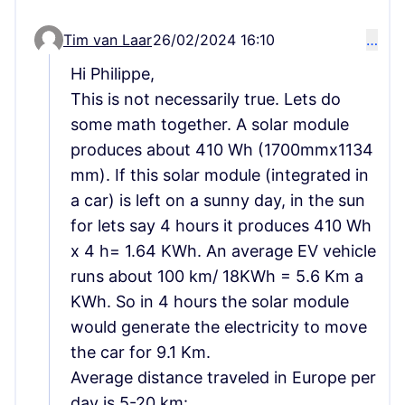
Tim van Laar
26/02/2024 16:10
…
Comment 68 (reply to comment 57)
Hi Philippe,
This is not necessarily true. Lets do
some math together. A solar module
produces about 410 Wh (1700mmx1134
mm). If this solar module (integrated in
a car) is left on a sunny day, in the sun
for lets say 4 hours it produces 410 Wh
x 4 h= 1.64 KWh. An average EV vehicle
runs about 100 km/ 18KWh = 5.6 Km a
KWh. So in 4 hours the solar module
would generate the electricity to move
the car for 9.1 Km.
Average distance traveled in Europe per
day is 5-20 km: