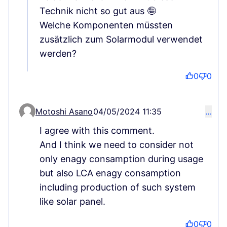
Technik nicht so gut aus 🤪
Welche Komponenten müssten
zusätzlich zum Solarmodul verwendet
werden?
0
0
Motoshi Asano
04/05/2024 11:35
…
Comment 178 (reply to comment 57)
I agree with this comment.
And I think we need to consider not
only enagy consamption during usage
but also LCA enagy consamption
including production of such system
like solar panel.
0
0