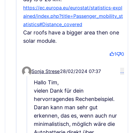
https://ec.europa.eu/eurostat/statistics-expl
ained/index.php?title=Passenger_mobility_st
(Zunanja povezava)
(Zunanja povezava)
(Zunanja povezava)
atistics#Distance_covered
Car roofs have a bigger area then one
solar module.
1
0
Sonja Strese
28/02/2024 07:37
…
Comment 74 (reply to comment 68)
Hallo Tim,
vielen Dank für dein
hervorragendes Rechenbeispiel.
Daran kann man sehr gut
erkennen, das es, wenn auch nur
minimalistisch, möglich wäre die
Autobatterie direkt über