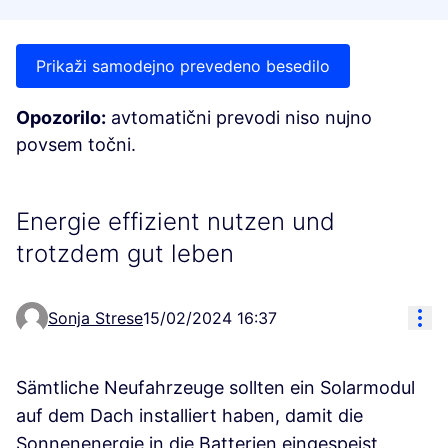
Prikaži samodejno prevedeno besedilo
Opozorilo:
avtomatični prevodi niso nujno
povsem točni.
Energie effizient nutzen und
trotzdem gut leben
Res
Sonja Strese
15/02/2024 16:37
Sämtliche Neufahrzeuge sollten ein Solarmodul
auf dem Dach installiert haben, damit die
Sonnenenergie in die Batterien eingespeist