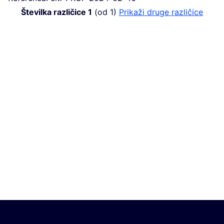
Številka različice 1
(od 1)
Prikaži druge različice