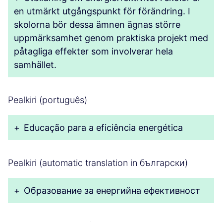
en utmärkt utgångspunkt för förändring. I
skolorna bör dessa ämnen ägnas större
uppmärksamhet genom praktiska projekt med
påtagliga effekter som involverar hela
samhället.
Pealkiri (português)
+
Educação para a eficiência energética
Pealkiri (automatic translation in български)
+
Образование за енергийна ефективност