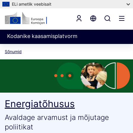
ELi ametlik veebisait
Kodanike kaasamisplatvorm
Sõnumid
Energiatõhusus
Avaldage arvamust ja mõjutage
poliitikat