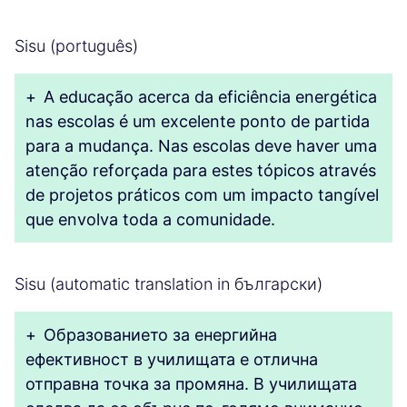
Sisu (português)
+
A educação acerca da eficiência energética
nas escolas é um excelente ponto de partida
para a mudança. Nas escolas deve haver uma
atenção reforçada para estes tópicos através
de projetos práticos com um impacto tangível
que envolva toda a comunidade.
Sisu (automatic translation in български)
+
Образованието за енергийна
ефективност в училищата е отлична
отправна точка за промяна. В училищата