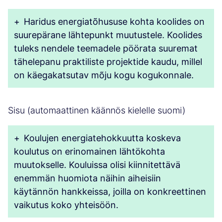
+
Haridus energiatõhususe kohta koolides on
suurepärane lähtepunkt muutustele. Koolides
tuleks nendele teemadele pöörata suuremat
tähelepanu praktiliste projektide kaudu, millel
on käegakatsutav mõju kogu kogukonnale.
Sisu (automaattinen käännös kielelle suomi)
+
Koulujen energiatehokkuutta koskeva
koulutus on erinomainen lähtökohta
muutokselle. Kouluissa olisi kiinnitettävä
enemmän huomiota näihin aiheisiin
käytännön hankkeissa, joilla on konkreettinen
vaikutus koko yhteisöön.