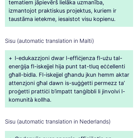
tematiem jāpievērš lielāka uzmanība,
izmantojot praktiskus projektus, kuriem ir
taustāma ietekme, iesaistot visu kopienu.
Sisu (automatic translation in Malti)
+
l-edukazzjoni dwar l-effiċjenza fl-użu tal-
enerġija fl-iskejjel hija punt tat-tluq eċċellenti
għall-bidla. Fl-iskejjel għandu jkun hemm aktar
attenzjoni għal dawn is-suġġetti permezz ta’
proġetti prattiċi b’impatt tanġibbli li jinvolvi l-
komunità kollha.
Sisu (automatic translation in Nederlands)