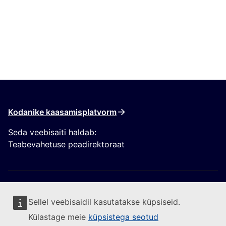
Kodanike kaasamisplatvorm
Seda veebisaiti haldab:
Teabevahetuse peadirektoraat
Sellel veebisaidil kasutatakse küpsiseid.
Külastage meie
küpsistega seotud