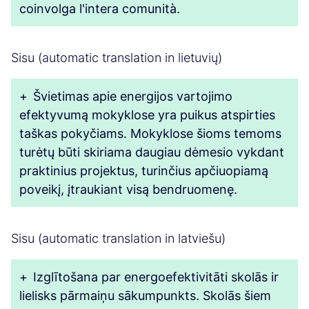
coinvolga l'intera comunità.
Sisu (automatic translation in lietuvių)
+
Švietimas apie energijos vartojimo
efektyvumą mokyklose yra puikus atspirties
taškas pokyčiams. Mokyklose šioms temoms
turėtų būti skiriama daugiau dėmesio vykdant
praktinius projektus, turinčius apčiuopiamą
poveikį, įtraukiant visą bendruomenę.
Sisu (automatic translation in latviešu)
+
Izglītošana par energoefektivitāti skolās ir
lielisks pārmaiņu sākumpunkts. Skolās šiem