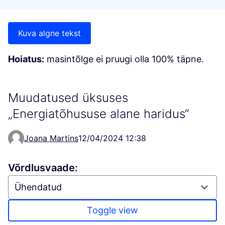
Kuva algne tekst
Hoiatus:
masintõlge ei pruugi olla 100% täpne.
Muudatused üksuses
„Energiatõhususe alane haridus“
Joana Martins
12/04/2024 12:38
Võrdlusvaade:
Toggle view