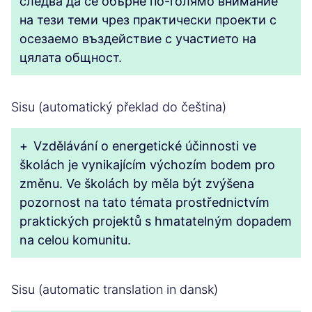
следва да се обърне по-голямо внимание
на тези теми чрез практически проекти с
осезаемо въздействие с участието на
цялата общност.
Sisu (automatický překlad do čeština)
+
Vzdělávání o energetické účinnosti ve
školách je vynikajícím výchozím bodem pro
změnu. Ve školách by měla být zvýšena
pozornost na tato témata prostřednictvím
praktických projektů s hmatatelným dopadem
na celou komunitu.
Sisu (automatic translation in dansk)