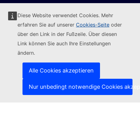
Diese Website verwendet Cookies. Mehr
erfahren Sie auf unserer
Cookies-Seite
oder
Folgen Sie der Europäischen Kommission
über den Link in der Fußzeile. Über diesen
Link können Sie auch Ihre Einstellungen
(Externer Link)
Kontakt
ändern.
(Externer Link)
IT-Sicherheitslücke melden
(Externer Link)
Sprachen auf unseren Websites
(Externer Link)
Cookies
Alle Cookies akzeptieren
(Externer Link)
Schutz der Privatsphäre
(Externer Link)
Rechtlicher Hinweis
Nur unbedingt notwendige Cookies akzep
Zugänglichkeit