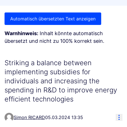
Automatisch übersetzten Text anzeigen
Warnhinweis:
Inhalt könnte automatisch
übersetzt und nicht zu 100% korrekt sein.
Striking a balance between
implementing subsidies for
individuals and increasing the
spending in R&D to improve energy
efficient technologies
Res
Simon RICARD
05.03.2024 13:35