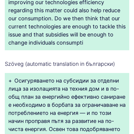
improving our technologies efficiency
regarding this matter could also help reduce
our consumption. Do we then think that our
current technologies are enough to tackle this
issue and that subsidies will be enough to
change individuals consumpti
Szöveg (automatic translation in български)
+
Осигуряването на субсидии за отделни
лица за изолацията на техния дом и в по-
общ план за енергийно ефективно саниране
е необходимо в борбата за ограничаване на
потреблението на енергия — и по този
начин проправя пътя за развитие на по-
чиста енергия. Освен това подобряването