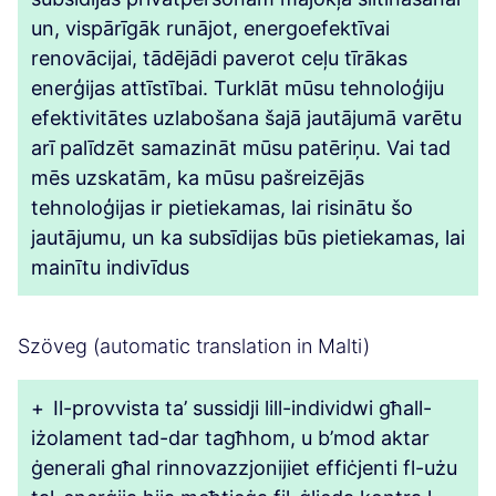
un, vispārīgāk runājot, energoefektīvai
renovācijai, tādējādi paverot ceļu tīrākas
enerģijas attīstībai. Turklāt mūsu tehnoloģiju
efektivitātes uzlabošana šajā jautājumā varētu
arī palīdzēt samazināt mūsu patēriņu. Vai tad
mēs uzskatām, ka mūsu pašreizējās
tehnoloģijas ir pietiekamas, lai risinātu šo
jautājumu, un ka subsīdijas būs pietiekamas, lai
mainītu indivīdus
Szöveg (automatic translation in Malti)
+
Il-provvista ta’ sussidji lill-individwi għall-
iżolament tad-dar tagħhom, u b’mod aktar
ġenerali għal rinnovazzjonijiet effiċjenti fl-użu