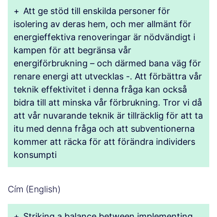
+
Att ge stöd till enskilda personer för
isolering av deras hem, och mer allmänt för
energieffektiva renoveringar är nödvändigt i
kampen för att begränsa vår
energiförbrukning – och därmed bana väg för
renare energi att utvecklas -. Att förbättra vår
teknik effektivitet i denna fråga kan också
bidra till att minska vår förbrukning. Tror vi då
att vår nuvarande teknik är tillräcklig för att ta
itu med denna fråga och att subventionerna
kommer att räcka för att förändra individers
konsumpti
Cím (English)
+
Striking a balance between implementing