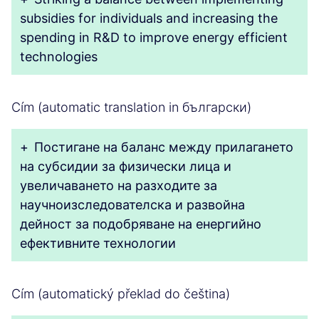
subsidies for individuals and increasing the
spending in R&D to improve energy efficient
technologies
Cím (automatic translation in български)
+
Постигане на баланс между прилагането
на субсидии за физически лица и
увеличаването на разходите за
научноизследователска и развойна
дейност за подобряване на енергийно
ефективните технологии
Cím (automatický překlad do čeština)