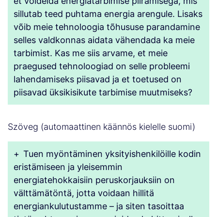
et võidelda energiatarbimise piiramisega, mis
sillutab teed puhtama energia arengule. Lisaks
võib meie tehnoloogia tõhususe parandamine
selles valdkonnas aidata vähendada ka meie
tarbimist. Kas me siis arvame, et meie
praegused tehnoloogiad on selle probleemi
lahendamiseks piisavad ja et toetused on
piisavad üksikisikute tarbimise muutmiseks?
Szöveg (automaattinen käännös kielelle suomi)
+
Tuen myöntäminen yksityishenkilöille kodin
eristämiseen ja yleisemmin
energiatehokkaisiin peruskorjauksiin on
välttämätöntä, jotta voidaan hillitä
energiankulutustamme – ja siten tasoittaa