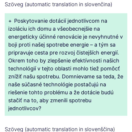
Szöveg (automatic translation in slovenčina)
+
Poskytovanie dotácií jednotlivcom na
izoláciu ich domu a všeobecnejšie na
energeticky účinné renovácie je nevyhnutné v
boji proti našej spotrebe energie – a tým sa
pripravuje cesta pre rozvoj čistejších energií.
Okrem toho by zlepšenie efektívnosti našich
technológií v tejto oblasti mohlo tiež pomôcť
znížiť našu spotrebu. Domnievame sa teda, že
naše súčasné technológie postačujú na
riešenie tohto problému a že dotácie budú
stačiť na to, aby zmenili spotrebu
jednotlivcov?
Szöveg (automatic translation in slovenščina)