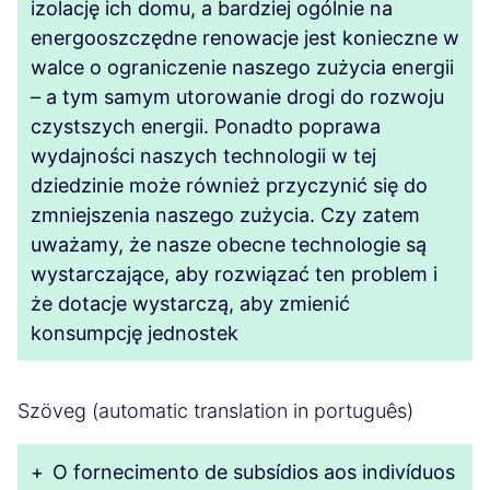
izolację ich domu, a bardziej ogólnie na
energooszczędne renowacje jest konieczne w
walce o ograniczenie naszego zużycia energii
– a tym samym utorowanie drogi do rozwoju
czystszych energii. Ponadto poprawa
wydajności naszych technologii w tej
dziedzinie może również przyczynić się do
zmniejszenia naszego zużycia. Czy zatem
uważamy, że nasze obecne technologie są
wystarczające, aby rozwiązać ten problem i
że dotacje wystarczą, aby zmienić
konsumpcję jednostek
Szöveg (automatic translation in português)
+
O fornecimento de subsídios aos indivíduos