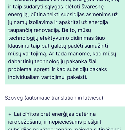
ir taip sudaryti sąlygas plėtoti švaresnę
energiją, būtina teikti subsidijas asmenims už
jų namų izoliavimą ir apskritai už energiją
taupančią renovaciją. Be to, mūsų
technologijų efektyvumo didinimas šiuo
klausimu taip pat galėtų padėti sumažinti
mūsų vartojimą. Ar tada manome, kad mūsų
dabartinių technologijų pakanka šiai
problemai spręsti ir kad subsidijų pakaks
individualiam vartojimui pakeisti.
Szöveg (automatic translation in latviešu)
+
Lai cīnītos pret enerģijas patēriņa
ierobežošanu, ir nepieciešams piešķirt
subsīdijas privātpersonām mājokļa siltināšanai