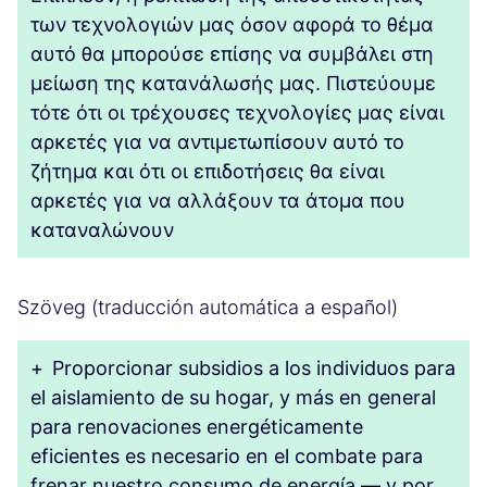
των τεχνολογιών μας όσον αφορά το θέμα
αυτό θα μπορούσε επίσης να συμβάλει στη
μείωση της κατανάλωσής μας. Πιστεύουμε
τότε ότι οι τρέχουσες τεχνολογίες μας είναι
αρκετές για να αντιμετωπίσουν αυτό το
ζήτημα και ότι οι επιδοτήσεις θα είναι
αρκετές για να αλλάξουν τα άτομα που
καταναλώνουν
Szöveg (traducción automática a español)
+
Proporcionar subsidios a los individuos para
el aislamiento de su hogar, y más en general
para renovaciones energéticamente
eficientes es necesario en el combate para
frenar nuestro consumo de energía — y por