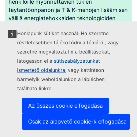
henkilöille myönnettävien tukien
täytäntöönpanon ja T & K-menojen lisäämisen
välillä energiatehokkaiden teknologioiden
parantamiseksi
Honlapunk sütiket használ. Ha szeretne
részletesebben tájékozódni a témáról, vagy
Cím (traduction automatique en français)
szeretné megváltoztatni a beállításokat,
látogasson el a
sütiszabályzatunkat
+
Trouver un équilibre entre la mise en œuvre
ismertető oldalunkra
, vagy kattintson
de subventions pour les particuliers et
bármelyik weboldalunkon a láblécben
l’augmentation des dépenses de R & D pour
található linkre.
améliorer les technologies économes en
énergie
Az összes cookie elfogadása
Cím (automatic translation in Gaeilge)
Csak az alapvető cookie-k elfogadása