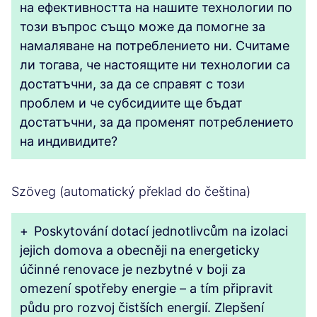
на ефективността на нашите технологии по
този въпрос също може да помогне за
намаляване на потреблението ни. Считаме
ли тогава, че настоящите ни технологии са
достатъчни, за да се справят с този
проблем и че субсидиите ще бъдат
достатъчни, за да променят потреблението
на индивидите?
Szöveg (automatický překlad do čeština)
+
Poskytování dotací jednotlivcům na izolaci
jejich domova a obecněji na energeticky
účinné renovace je nezbytné v boji za
omezení spotřeby energie – a tím připravit
půdu pro rozvoj čistších energií. Zlepšení