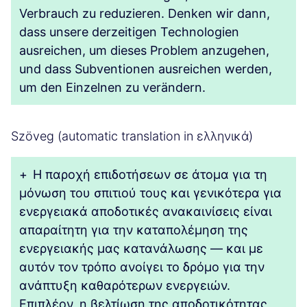
Verbrauch zu reduzieren. Denken wir dann,
dass unsere derzeitigen Technologien
ausreichen, um dieses Problem anzugehen,
und dass Subventionen ausreichen werden,
um den Einzelnen zu verändern.
Szöveg (automatic translation in ελληνικά)
+
Η παροχή επιδοτήσεων σε άτομα για τη
μόνωση του σπιτιού τους και γενικότερα για
ενεργειακά αποδοτικές ανακαινίσεις είναι
απαραίτητη για την καταπολέμηση της
ενεργειακής μας κατανάλωσης — και με
αυτόν τον τρόπο ανοίγει το δρόμο για την
ανάπτυξη καθαρότερων ενεργειών.
Επιπλέον, η βελτίωση της αποδοτικότητας