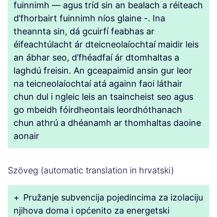
fuinnimh — agus tríd sin an bealach a réiteach
d’fhorbairt fuinnimh níos glaine -. Ina
theannta sin, dá gcuirfí feabhas ar
éifeachtúlacht ár dteicneolaíochtaí maidir leis
an ábhar seo, d’fhéadfaí ár dtomhaltas a
laghdú freisin. An gceapaimid ansin gur leor
na teicneolaíochtaí atá againn faoi láthair
chun dul i ngleic leis an tsaincheist seo agus
go mbeidh fóirdheontais leordhóthanach
chun athrú a dhéanamh ar thomhaltas daoine
aonair
Szöveg (automatic translation in hrvatski)
+
Pružanje subvencija pojedincima za izolaciju
njihova doma i općenito za energetski