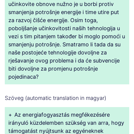
učinkovite obnove nužno je u borbi protiv
smanjenja potrošnje energije i time utire put
za razvoj čišće energije. Osim toga,
poboljšanje učinkovitosti naših tehnologija u
vezi s tim pitanjem također bi moglo pomoći u
smanjenju potrošnje. Smatramo li tada da su
naše postojeće tehnologije dovoljne za
rješavanje ovog problema i da će subvencije
biti dovoljne za promjenu potrošnje
pojedinaca?
Szöveg (automatic translation in magyar)
+
Az energiafogyasztás megfékezésére
irányuló küzdelemben szükség van arra, hogy
támogatást nyújtsunk az egyéneknek