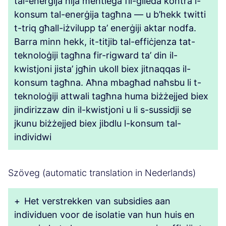
tal-enerġija hija meħtieġa fil-ġlieda kontra l-
konsum tal-enerġija tagħna — u b’hekk twitti
t-triq għall-iżvilupp ta’ enerġiji aktar nodfa.
Barra minn hekk, it-titjib tal-effiċjenza tat-
teknoloġiji tagħna fir-rigward ta’ din il-
kwistjoni jista’ jgħin ukoll biex jitnaqqas il-
konsum tagħna. Aħna mbagħad naħsbu li t-
teknoloġiji attwali tagħna huma biżżejjed biex
jindirizzaw din il-kwistjoni u li s-sussidji se
jkunu biżżejjed biex jibdlu l-konsum tal-
individwi
Szöveg (automatic translation in Nederlands)
+
Het verstrekken van subsidies aan
individuen voor de isolatie van hun huis en