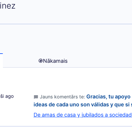
aria Martinez)
inez
Nākamais
ši ago
Gracias, tu apoyo
Jauns komentārs te:
ideas de cada uno son válidas y que si
De amas de casa y jubilados a sociedad