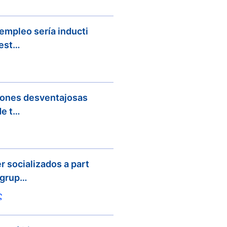
empleo sería inducti
 est…
ciones desventajosas
de t…
r socializados a part
 grup…
ς