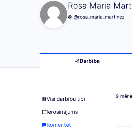
Darbība (Rosa M
Rosa Maria Mart
@rosa_maria_martinez
Darbība
9 mēne
Visi darbību tipi
Visi darbību tipi
Ierosinājums
Ierosinājums
Komentēt
Komentēt