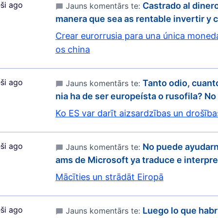
ši ago
Castrado al diner
Jauns komentārs te:
manera que sea as rentable invertir y
Crear eurorrusia para una única moneda
os china
ši ago
Tanto odio, cuant
Jauns komentārs te:
nia ha de ser europeísta o rusofila? N
Ko ES var darīt aizsardzības un drošīb
ši ago
No puede ayudarn
Jauns komentārs te:
ams de Microsoft ya traduce e interpr
Mācīties un strādāt Eiropā
ši ago
Luego lo que habr
Jauns komentārs te: