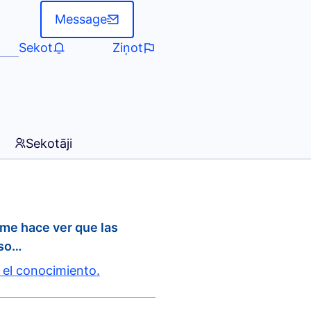
Message
Sekot
Ziņot
Sekotāji
 me hace ver que las
 so…
 el conocimiento.