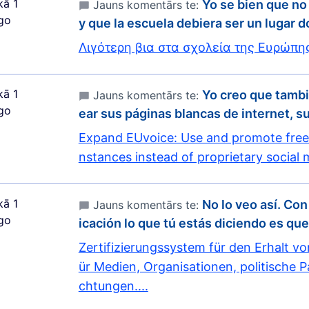
kā 1
Yo se bien que no
Jauns komentārs te:
go
y que la escuela debiera ser un lugar
Λιγότερη βια στα σχολεία της Ευρώπη
kā 1
Yo creo que tambi
Jauns komentārs te:
go
ear sus páginas blancas de internet, 
Expand EUvoice: Use and promote free 
nstances instead of proprietary social 
kā 1
No lo veo así. Con
Jauns komentārs te:
go
icación lo que tú estás diciendo es qu
Zertifizierungssystem für den Erhalt v
ür Medien, Organisationen, politische Pa
chtungen....