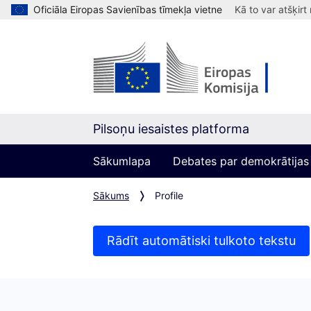
Oficiāla Eiropas Savienības tīmekļa vietne
Kā to var atšķirt
Pilsoņu iesaistes platforma
Sākumlapa
Debates par demokrātijas
Sākums
Profile
Rādīt automātiski tulkoto tekstu