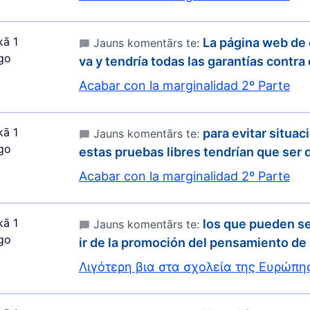
kā 1
La página web de 
Jauns komentārs te:
go
va y tendría todas las garantías contra
Acabar con la marginalidad 2º Parte
kā 1
para evitar situa
Jauns komentārs te:
go
estas pruebas libres tendrían que ser 
Acabar con la marginalidad 2º Parte
kā 1
los que pueden se
Jauns komentārs te:
go
ir de la promoción del pensamiento de
Λιγότερη βια στα σχολεία της Ευρώπη