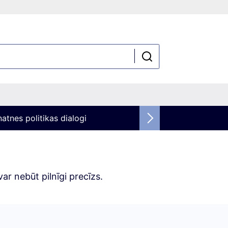
atnes politikas dialogi
ar nebūt pilnīgi precīzs.