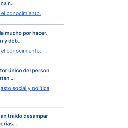
Una r…
 el conocimiento.
a mucho por hacer.
én y deb…
 el conocimiento.
tor único del person
atan …
asto social y política
han traído desampar
cerías…