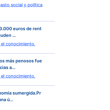
asto social y política
 3.000 euros de rent
acuden …
 el conocimiento.
jos más penosos fue
acias a…
 el conocimiento.
onomía sumergida.Pr
 una ú…