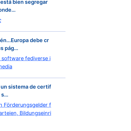
 está bien segregar
 donde…
ς
én...Europa debe cr
sus pág…
software fediverse i
media
 un sistema de certif
e s…
on Förderungsgelder f
rteien, Bildungseinri