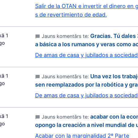
Salir de la OTAN e invertir el dinero en g
s de revertimiento de edad.
kā 1
Gracias. Tú dales
Jauns komentārs te:
go
a básica a los rumanos y veras como 
De amas de casa y jubilados a sociedad
kā 1
Una vez los traba
Jauns komentārs te:
go
sen reemplazados por la robótica y gr
De amas de casa y jubilados a sociedad
kā 1
acabar con la ec
Jauns komentārs te:
go
opongo la creación a nivel mundial de
Acabar con la marginalidad 2º Parte