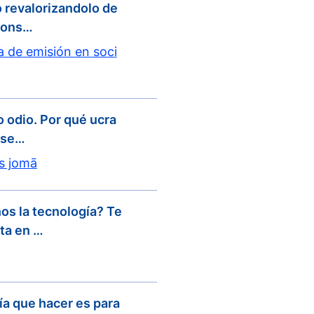
o revalorizandolo de
 cons…
 de emisión en soci
o odio. Por qué ucra
o se…
as jomā
os la tecnología? Te
eta en …
ía que hacer es para