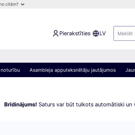
 no citām?
Pierakstīties
LV
 noturību
Asambleja apputeksnētāju jautājumos
Jaun
Brīdinājums!
Saturs var būt tulkots automātiski un v