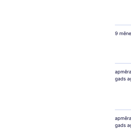
9 mēne
apmēra
gads a
apmēra
gads a