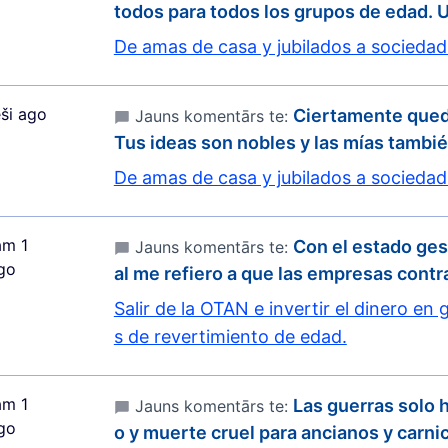
todos para todos los grupos de edad. 
De amas de casa y jubilados a sociedad
ši ago
Ciertamente qued
Jauns komentārs te:
Tus ideas son nobles y las mías tambi
De amas de casa y jubilados a sociedad
m 1
Con el estado ges
Jauns komentārs te:
go
al me refiero a que las empresas contr
Salir de la OTAN e invertir el dinero en g
s de revertimiento de edad.
m 1
Las guerras solo 
Jauns komentārs te:
go
o y muerte cruel para ancianos y carni