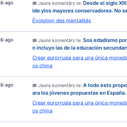
ši ago
Desde el siglo XII
Jauns komentārs te:
lde ylos mayores conservadores. No se
Évolution des mentalités
ši ago
Sos edadismo por
Jauns komentārs te:
n incluyo las de la educación secundar
Crear eurorrusia para una única moneda
os china
ši ago
A todo esto propo
Jauns komentārs te:
ara los jóvenes propuestas en España.
Crear eurorrusia para una única moneda
os china