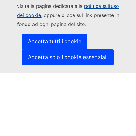
Segui la Commissione europea
visita la pagina dedicata alla
politica sull’uso
dei cookie
, oppure clicca sul link presente in
(Link esterno)
Contattaci
fondo ad ogni pagina del sito.
(Link esterno)
Segnalare una vulnerabilità informatica
(Link esterno)
Le lingue sui nostri siti web
(Link esterno)
Cookies
Accetta tutti i cookie
(Link esterno)
Politica in materia di privacy
(Link esterno)
Note legali
Accetta solo i cookie essenziali
Accessibilità