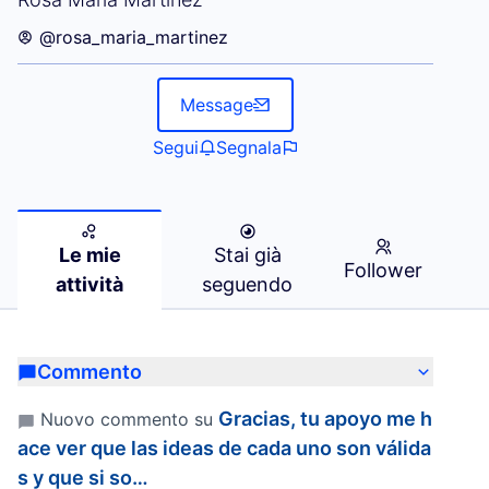
@rosa_maria_martinez
Message
Segui
Segnala
Le mie
Stai già
Follower
attività
seguendo
Commento
Gracias, tu apoyo me h
Nuovo commento su
ace ver que las ideas de cada uno son válida
s y que si so…